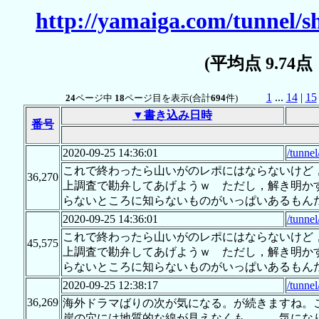
http://yamaiga.com/tunnel/
(平均点 9.74
1
...
14
|
15
24
ページ中
18
ページ目を表示(合計
694
件)
▼書き込み日時
番号
2020-09-25 14:36:01
/tunne
これで終わったら山いがのレポにはならないけど
36,270
上調査で勘弁してあげようｗ ただし，解き明か
らないところに知らないものがいっぱいあるもん
2020-09-25 14:36:01
/tunne
これで終わったら山いがのレポにはならないけど
45,575
上調査で勘弁してあげようｗ ただし，解き明か
らないところに知らないものがいっぱいあるもん
2020-09-25 12:38:17
/tunne
36,269
海外ドラマばりの次が気になる。が続きますね。
岸の穴には地質的な線が見えなくも。。。気にな