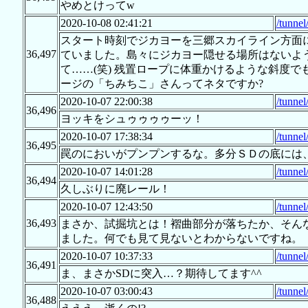
やめとけってw
2020-10-08 02:41:21
/tunne
スタート時刻でジカヨーを三郷スカイライン方面
36,497
ていました。島々にジカヨー隠せる場所はないよ
て……(笑) 残置ロープに体重かけるような斜度で
ージの「ちみちこ」さんってネタですか?
2020-10-07 22:00:38
/tunne
36,496
ヨッキをシュゥゥゥゥーッ！
2020-10-07 17:38:34
/tunne
36,495
罠のにおいがプンプンするな。多分ＳＤの底には
2020-10-07 14:01:28
/tunne
36,494
久しぶりに廃レール！
2020-10-07 12:43:50
/tunne
36,493
まさか、試掘坑とは！褶曲部分が落ちたか、そん
ました。何でも見て見ないとわからないですね。
2020-10-07 10:37:33
/tunne
36,491
ま、まさかSDに突入…？期待してます^^
2020-10-07 03:00:43
/tunne
36,488