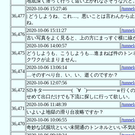
地底深く潜って行って這い上がれなさそうな穴と
2020-10-06 15:27:46
/tunne
36,477
| どうしようね、これ…。悪いことは言わんから
ね。
2020-10-06 15:11:27
/tunne
36,476
古い写真をよく見ると、上の方にまっすぐ横に線
2020-10-06 14:00:57
/tunne
36,475
どうしようも、こうしようも…進まねば件のトン
クワクが止まりません。
2020-10-06 13:06:14
/tunne
36,474
…そのすべり台、い、い、逝くのですか？
2020-10-06 12:07:56
/tunne
36,472
SDキタ━━━━━━(゜∀゜)━━━━━━ｗ行く
せめて出口だけでも下流に探しに行って欲しい。
2020-10-06 11:48:39
/tunne
36,471
いよいよ地獄の滑り台攻略ですか？
2020-10-06 10:06:55
/tunne
36,470
奇妙な試掘坑といい未開通のトンネルといい不気