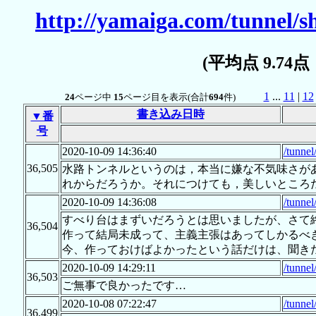
http://yamaiga.com/tunnel/
(平均点 9.74
1
...
11
|
12
24
ページ中
15
ページ目を表示(合計
694
件)
書き込み日時
▼番
号
2020-10-09 14:36:40
/tunne
36,505
水路トンネルというのは，本当に嫌な不気味さが
れからだろうか。それにつけても，美しいところ
2020-10-09 14:36:08
/tunne
すべり台はまずいだろうとは思いましたが、さて
36,504
作って結局未成って、主義主張はあってしかるべ
今、作っておけばよかったという話だけは、聞き
2020-10-09 14:29:11
/tunne
36,503
ご無事で良かったです…
2020-10-08 07:22:47
/tunne
36,499