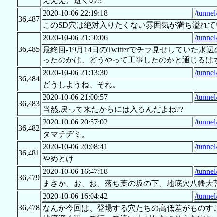
えええ、逝くの!?
2020-10-06 22:19:18
/tunne
36,487
このSD穴は絶対入りたくない雰囲気が満ち溢れて
2020-10-06 21:50:06
/tunne
36,485
最終回-19月14日のTwitterでチラ見せしてい
ったのかは、どうやって工事したのかと通じるは
2020-10-06 21:13:30
/tunne
36,484
どうしようね、それ。
2020-10-06 21:00:57
/tunne
36,483
当然,戻って来たからには入るんだよね??
2020-10-06 20:57:02
/tunne
36,482
タマチヂミ。
2020-10-06 20:08:41
/tunne
36,481
やめとけ
2020-10-06 16:47:18
/tunne
36,479
まさか、お、お、落ち葉の坂の下、地底穴八幡大
2020-10-06 16:04:42
/tunne
36,478
なんか今回は、登場する穴たちの高低差がものす