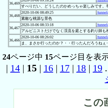
2020-10-06 09:18:24
/tunne
36,469
すべりだい、どうしたのかめっちゃ楽しみです。
2020-10-06 08:49:25
/tunne
36,468
素敵な桃源な景色
2020-10-06 08:33:18
/tunne
36,467
アルピニストだけでなく渓流を庭とする釣り師も
2020-10-06 08:26:02
/tunne
36,466
ま、まさか行ったのか？・・行ったんだろうねぇ
24
ページ中
15
ページ目を表示
15
|
14
|
|
16
|
17
|
18
|
19
.
この