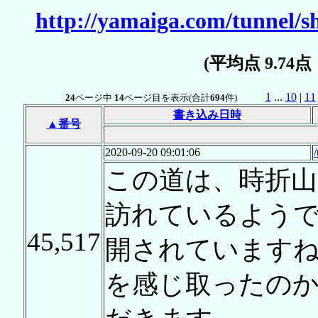
http://yamaiga.com/tunnel/
(平均点 9.74
1
...
10
|
11
24
ページ中
14
ページ目を表示(合計
694
件)
書き込み日時
▲番号
2020-09-20 09:01:06
この道は、時折山
訪れているよう
45,517
開されています
を感じ取ったの