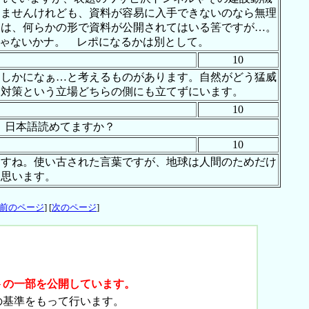
えませんけれども、資料が容易に入手できないのなら無理
とは、何らかの形で資料が公開されてはいる筈ですが…。
じゃないかナ。 レポになるかは別として。
10
たしかになぁ…と考えるものがあります。自然がどう猛威
水対策という立場どちらの側にも立てずにいます。
10
ん。日本語読めてますか？
10
ますね。使い古された言葉ですが、地球は人間のためだけ
と思います。
前のページ
] [
次のページ
]
トの一部を公開しています。
の基準をもって行います。