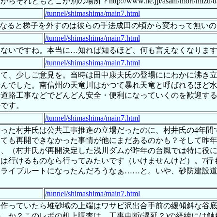
？http://www.ne.jp/asahi/mori/mizu/data/damphot
/tunnel/shimashima/main7.html
合悪くなると梯子を外すのは彼らの手法成田の頃から変わって無い
/tunnel/shimashima/main7.html
はないですね。本当に…知れば知るほど、何も言えなくなりま
/tunnel/shimashima/main7.html
して、少しご意見を。当時は田中康夫氏の登場ににわかに沸き
せんでした。南信州の天竜川はかつて暴れ天竜と呼ばれるほど
や道路工事などでどんどん安全・便利になっていくのを歓迎す
かです。
/tunnel/shimashima/main7.html
を破った村井氏は公共工事推進の立場だったのに、村井氏の4年
しても再開できなかった事情が他にまだあるのかも？そして昨
ら、（村井氏が再開決定した浅川ダムが昨年の台風では特に役
は行けるものなら行ってみたいです（いけませんけど）。7行
ライブルートになったんだろうなぁ……と。いや、砂防建設道
/tunnel/shimashima/main7.html
を作っていたら堆砂域の上端はワサビ沢出合手前の緩傾斜な谷
 か？このレポの机上調査は、工事中断(遅延？)の経緯には