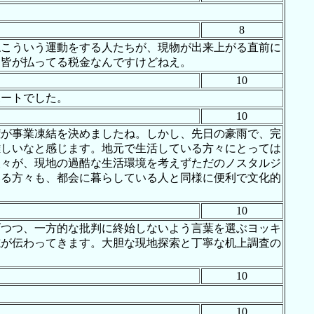
8
ねこういう運動をする人たちが、現物が出来上がる直前に
…皆が払ってる税金なんですけどねえ。
10
ポートでした。
10
権が事業凍結を決めましたね。しかし、先日の豪雨で、完
難しいなと感じます。地元で生活している方々にとっては
人々が、現地の過酷な生活環境を考えずただのノスタルジ
いる方々も、都会に暮らしている人と同様に便利で文化的
10
げつつ、一方的な批判に終始しないよう言葉を選ぶヨッキ
志が伝わってきます。大胆な現地探索と丁寧な机上調査の
10
10