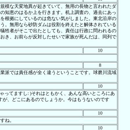
大規模な天変地異が起きていて、無用の長物と言われたダ
間の知恵のはるか上を行きます。机上調査の、過去にあっ
境を根拠にしているのは危ない気がしました。東北沿岸の
ょう。無用なら砂防ダムは役割を終えたと解体されている
の犠牲者がそこで出たとしても、責任は行政に問われるの
がおき、お前らが反対したせいで家族が死んだは、同列で
10
8
事業派では責任感が全く違うということです。球磨川流域
10
ってますし: )それはともかく、あんな高いところにあ
すが、どこにあるのでしょうか。今はもうないのです
10
ですね。
10