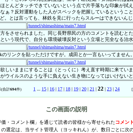
にほとんどタッチできていないという点で片手落ちな印象が拭
かなぁ？反対運動をした人がスペックを把握しているというこ
けど。とは言っても、林鉄を見に行ったらスルーはできないん
/tunnel/shimashima/main7.html
え方をさせられました。同じ長野県民の方のコメントを読むと
年代という現代で、自分も環境破壊反対という立場と完全なる治
/tunnel/shimashima/main7.html
ebookのリンクを貼っただけですが。成田とか一言もいってませ
/tunnel/shimashima/main7.html
を欲しいままにすることは（とっくに）考え直す時期に来てい
間がウイルスのような手に負えない生き物になってはいけない
22
1
...
15
|
16
|
17
|
18
|
19
|
20
|
21
|
|
23
|
24
(合計
694
件)
[
この画面の説明
評価・コメント欄」を通じて読者の皆様から寄せられた
コメン
トの選定は、当サイト管理人（ヨッキれん）が、数日ごとに次