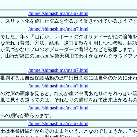
/tunnel/shimashima/main7.html
たダムを作るよう働きかけているようですね。https://m.facebook
/tunnel/shimashima/main7.html
容でした。年々「山行が」レポートのクオリティーが他の追随
的な流れ（背景、方法、結果、適宜文献を引用しつつ考察、結
人が気づかないプロのオブローダーの着眼点なども敬服します
、山行が経由のamazonや楽天利用でわずかながらクラウド
/tunnel/shimashima/main7.html
を批判するよ自然保護活動の連中は田舎者には自然のために死
/tunnel/shimashima/main7.html
らの対岸の画像を見ると、なんか崖の中間あたりにそれっぽい
た風に見える道ってのは、それなりの過程を経て出来上がるも
/tunnel/shimashima/main7.html
作への期待が膨らみます。
/tunnel/shimashima/main7.html
土は事業継続だからそのままということなのでしょうか…？不