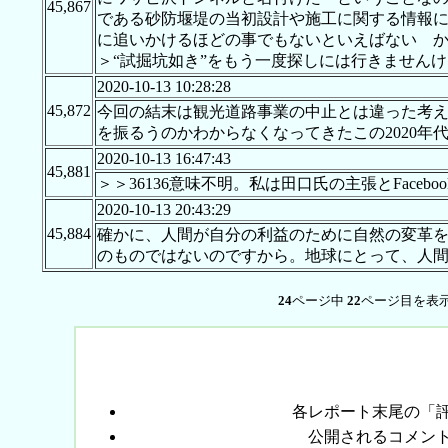
45,867
である砂防堰堤の当初設計や施工に関する情報
に追いかけるほどの事でもないといえばない 
＞“試掘坑如き”をもう一度探しには行きません
2020-10-13 10:28:28
45,872
今回の結末は観光道路事業の中止とは違った考
を振るうのかわからなくなってきたこの2020
2020-10-13 16:47:43
45,881
＞＞36136意味不明。私は田口氏の主張とFac
2020-10-13 20:43:29
45,884
確かに、人間が自分の利益のために自然の変革
のものではないのですから。地球にとって、人
24
ページ中
22
ページ目を表示
各レポート末尾の「
公開されるコメン