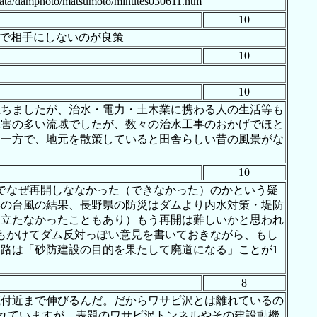
o/matsumoto/minutes030611.htm
10
ので相手にしないのが良策
10
す
10
立ちましたが、治水・電力・土木業に携わる人の生活等も
水害の多い流域でしたが、数々の治水工事のおかげでほと
る一方で、地元を散策していると田舎らしい昔の風景がな
10
間でなぜ再開しななかった（できなかった）のかという疑
年の台風の結果、長野県の防災はダムより内水対策・堤防
に立たなかったこともあり）もう再開は難しいかと思われ
もかけてダム反対っぽい意見を書いておきながら、もし
路は「砂防建設の目的を果たして廃道になる」ことが1
8
底付近まで伸びるんだ。だからワサビ沢とは離れているの
触れていますが、表題のワサビ沢トンネルやその建設動機