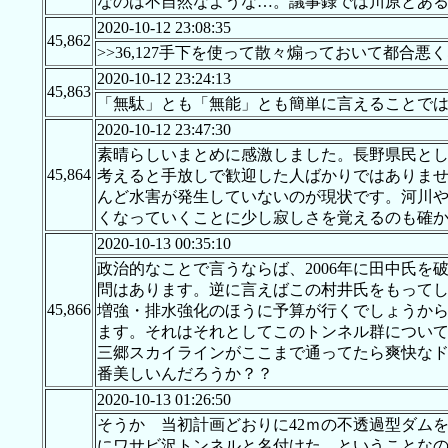
なのは不自然なような…。議事録では川原とあるからそれともどこか別の場所
2020-10-12 23:08:35
45,862
>>36,127手下を使って散々煽っておいて都
2020-10-12 23:24:13
45,863
「無駄」とも「無能」とも簡単に言えることで
2020-10-12 23:47:30
素晴らしいまとめに感激しました。長野県民と
45,864
考えると手放しで歓迎した人ばかりではありま
んど水害が発生していないのが現状です。河川
くなっていくことに少し寂しさを覚えるのも確
2020-10-13 00:35:10
政治的なことで言うならば、2006年に田中氏
問はあります。逆に言えばこの村井氏をもって
45,866
増強・排水強化のほうに予算が行くでしょうか
ます。それはそれとしてこのトンネル群について
三郷スカイラインがここまで通ってたら爽快なド
番美しいんだろうか？？
2020-10-13 01:26:50
そうか 当初計画どおりに42ｍの不透過型ダム
にワサビ沢トンネルと名付けた ということなの