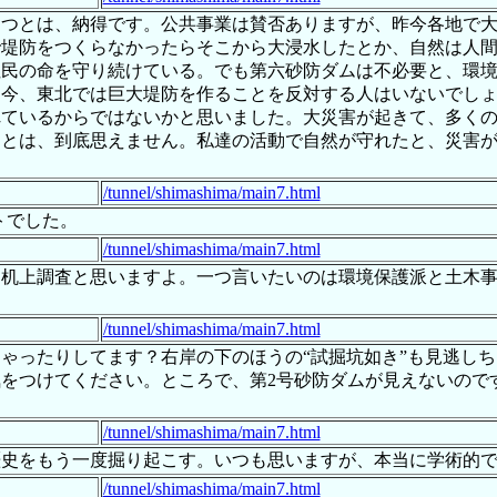
とつとは、納得です。公共事業は賛否ありますが、昨今各地で
で堤防をつくらなかったらそこから大浸水したとか、自然は人
住民の命を守り続けている。でも第六砂防ダムは不必要と、環
。今、東北では巨大堤防を作ることを反対する人はいないでし
れているからではないかと思いました。大災害が起きて、多く
るとは、到底思えません。私達の活動で自然が守れたと、災害
/tunnel/shimashima/main7.html
トでした。
/tunnel/shimashima/main7.html
な机上調査と思いますよ。一つ言いたいのは環境保護派と土木
/tunnel/shimashima/main7.html
ゃったりしてます？右岸の下のほうの“試掘坑如き”も見逃しちゃ
をつけてください。ところで、第2号砂防ダムが見えないので
/tunnel/shimashima/main7.html
歴史をもう一度掘り起こす。いつも思いますが、本当に学術的
/tunnel/shimashima/main7.html