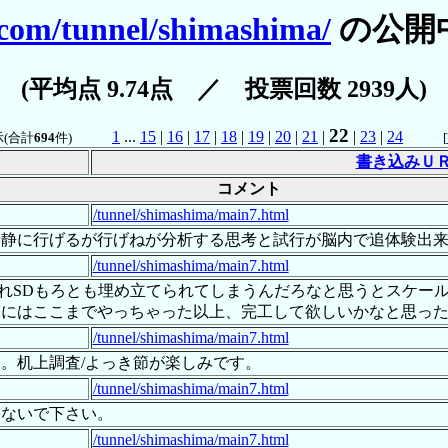
.com/tunnel/shimashima/
の公開
(平均点 9.74点 ／ 投票回数 2939人)
22
1
...
15
|
16
|
17
|
18
|
19
|
20
|
21
|
|
23
|
24
(合計
694
件)
[
書き込みＵ
コメント
/tunnel/shimashima/main7.html
冷静に行げるが行げねが分析する思考と試行が脳内で追体験出
/tunnel/shimashima/main7.html
かれSDもろとも埋め立てられてしまうんだろなと思うとスケー
的にはここまでやっちゃった以上、完工して欲しいかなと思っ
/tunnel/shimashima/main7.html
。机上調査/よっき節が楽しみです。
/tunnel/shimashima/main7.html
しないで下さい。
/tunnel/shimashima/main7.html