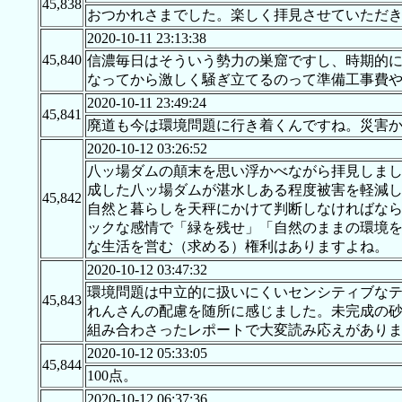
45,838
おつかれさまでした。楽しく拝見させていただ
2020-10-11 23:13:38
45,840
信濃毎日はそういう勢力の巣窟ですし、時期的
なってから激しく騒ぎ立てるのって準備工事費
2020-10-11 23:49:24
45,841
廃道も今は環境問題に行き着くんですね。災害
2020-10-12 03:26:52
八ッ場ダムの顛末を思い浮かべながら拝見しま
成した八ッ場ダムが湛水しある程度被害を軽減
45,842
自然と暮らしを天秤にかけて判断しなければな
ックな感情で「緑を残せ」「自然のままの環境
な生活を営む（求める）権利はありますよね。
2020-10-12 03:47:32
環境問題は中立的に扱いにくいセンシティブな
45,843
れんさんの配慮を随所に感じました。未完成の
組み合わさったレポートで大変読み応えがあり
2020-10-12 05:33:05
45,844
100点。
2020-10-12 06:37:36