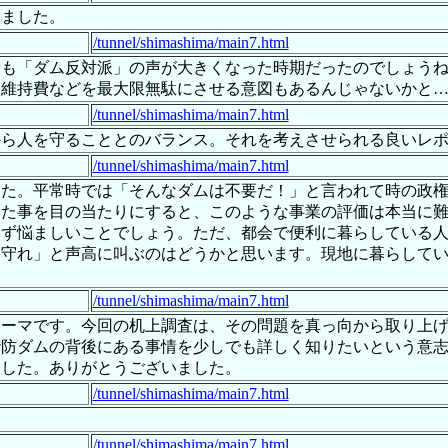
きました。
/tunnel/shimashima/main7.html
にも「ダム反対派」の声が大きくなった時期だったのでしょう
や維持費などを最大限無駄にさせる意図もあるんじゃないかと
/tunnel/shimashima/main7.html
から人を守ることとのバランス。それを考えさせられる良いレ
/tunnel/shimashima/main7.html
した。平常時では「そんなダムは不要だ！」と言われて時の政
した事を目の当たりにすると、このような事業の評価は本当に
らず悩ましいことでしょう。ただ、都会で便利に暮らしている
を守れ」と声高に叫ぶのはどうかと思います。現地に暮らして
/tunnel/shimashima/main7.html
テーマです。今回の机上調査は、その問題を真っ向から取り上
砂防ダムの背後にある事情を少しでも詳しく知りたいという意
ました。ありがとうございました。
/tunnel/shimashima/main7.html
/tunnel/shimashima/main7.html