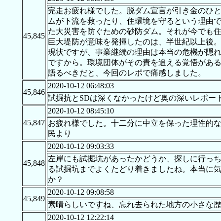
完走お疲れ様でした。脱ダム宣言が引き金のひ
ムが下流を救ったり、住環境を守るという理由
た大災害を防ぐための砂防ダム。それが今でも
45,845
巨大堤防が意味を発揮したのは、半世紀以上後
現状ですが、事業継続の理由は本当の危機が隠
ですから。環境団体がその責を追える覚悟があ
語るべきだと、今回のレポで痛感しました。
2020-10-12 06:48:03
45,846
試掘抗とSDは深くなかったけど奥の深いレポー
2020-10-12 08:45:10
45,847
お疲れ様でした。十二分に中立を保った理性的
民より
2020-10-12 09:03:33
左岸にも試掘坑があったかどうか、探しに行っち
45,848
る試掘坑までよくたどり着きましたね。本当に気
か？
2020-10-12 09:08:58
45,849
素晴らしいですね、忘れ去られた地方の小さな
2020-10-12 12:22:14