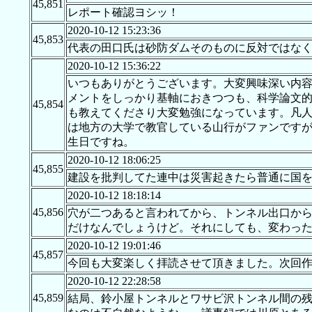
45,851
レポート確認ヨシッ！
2020-10-12 15:23:36
45,853
代表の田口氏は砂防ダムそのものに反対ではなく、スリット化を施し
2020-10-12 15:36:22
いつもありがとうございます。大変興味深い内
メントをしっかり基軸におきつつも、科学論文
45,854
も教えてくださり大変勉強になっています。凡
は地方の大学で教官している山行がファンですが
生日ですね。
2020-10-12 18:06:25
45,855
建設を批判してた連中は災害起きたら普通に国
2020-10-12 18:18:14
45,856
穴が二つあると言われてから、トンネル出口か
だけなんでしょうけど。それにしても、変わっ
2020-10-12 19:01:46
45,857
今回も大変楽しく拝読させて頂きました。次回
2020-10-12 22:28:58
45,859
結局、鈴小屋トンネルとワサビ沢トンネル間の残