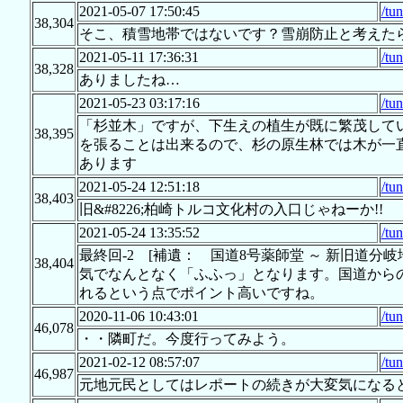
2021-05-07 17:50:45
/tu
38,304
そこ、積雪地帯ではないです？雪崩防止と考えた
2021-05-11 17:36:31
/tu
38,328
ありましたね…
2021-05-23 03:17:16
/tu
「杉並木」ですが、下生えの植生が既に繁茂して
38,395
を張ることは出来るので、杉の原生林では木が一
あります
2021-05-24 12:51:18
/tu
38,403
旧&#8226;柏崎トルコ文化村の入口じゃねーか!!
2021-05-24 13:35:52
/tu
最終回-2 [補遺： 国道8号薬師堂 ～ 新旧道
38,404
気でなんとなく「ふふっ」となります。国道から
れるという点でポイント高いですね。
2020-11-06 10:43:01
/tu
46,078
・・隣町だ。今度行ってみよう。
2021-02-12 08:57:07
/tu
46,987
元地元民としてはレポートの続きが大変気になる