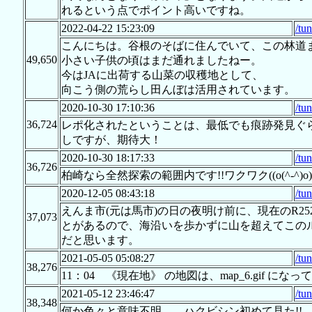
れるという点でポイント高いですね。
2022-04-22 15:23:09
/tu
こんにちは。谷根のそばに住んでいて、この林道
49,650
小さい子供の頃はまだ通れましたねー。
今はJAに出荷する山菜の収穫地として、
向こう側の荒らし田んぼは活用されています。
2020-10-30 17:10:36
/tu
36,724
レポ化されたということは、最低でも痕跡発見ぐ
しですが、期待大！
2020-10-30 18:17:33
/tu
36,726
柏崎なら全然探索の範囲内です!!ワクワク((o(^-^)o)
2020-12-05 08:43:18
/tu
えんま市(元は馬市)の日の夜明け前に、現在のR2
37,073
とがあるので、海沿いを歩かずに山を超えてこの
だと思います。
2021-05-05 05:08:27
/tu
38,276
11：04 《現在地》 の地図は、map_6.gif になってます
2021-05-12 23:46:47
/tu
38,348
何か色々と意味不明…。ハクビシン初めて見た!!