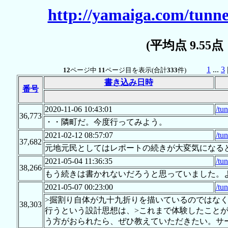
http://yamaiga.com/tunne
(平均点 9.55
1
...
3
12
ページ中
11
ページ目を表示(合計
333
件)
書き込み日時
番号
2020-11-06 10:43:01
/tu
36,773
・・隣町だ。今度行ってみよう。
2021-02-12 08:57:07
/tu
37,682
元地元民としてはレポートの続きが大変気になる
2021-05-04 11:36:35
/tu
38,266
もう続きは書かれないだろうと思っていました。
2021-05-07 00:23:00
/tu
>掘割り自体が九十九折りを描いているのではな
38,303
行うという設計思想は、>これまで体験したこと
う方がおられたら、ぜひ教えていただきたい。サ