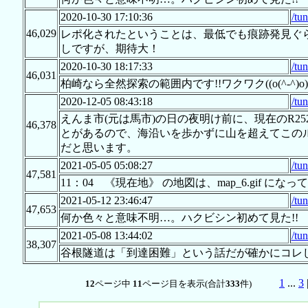
2020-10-30 17:10:36
/tu
46,029
レポ化されたということは、最低でも痕跡発見ぐ
しですが、期待大！
2020-10-30 18:17:33
/tu
46,031
柏崎なら全然探索の範囲内です!!ワクワク((o(^-^)o)
2020-12-05 08:43:18
/tu
えんま市(元は馬市)の日の夜明け前に、現在のR2
46,378
とがあるので、海沿いを歩かずに山を超えてこの
だと思います。
2021-05-05 05:08:27
/tu
47,581
11：04 《現在地》 の地図は、map_6.gif になってます
2021-05-12 23:46:47
/tu
47,653
何か色々と意味不明…。ハクビシン初めて見た!!
2021-05-08 13:44:02
/tu
38,307
谷根隧道は「到達困難」という話だが確かにコレ
1
...
3
12
ページ中
11
ページ目を表示(合計
333
件)