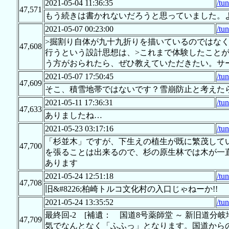
2021-05-04 11:36:35
/tu
47,571
もう続きは書かれないだろうと思っていました。
2021-05-07 00:23:00
/tu
>掘割り自体が九十九折りを描いているのではな
47,608
行うという設計思想は、>これまで体験したこと
う方がおられたら、ぜひ教えていただきたい。サ
2021-05-07 17:50:45
/tu
47,609
そこ、積雪地帯ではないです？雪崩防止と考えた
2021-05-11 17:36:31
/tu
47,633
ありましたね…
2021-05-23 03:17:16
/tu
「杉並木」ですが、下生えの植生が既に繁茂して
47,700
を張ることは出来るので、杉の原生林では木が一
あります
2021-05-24 12:51:18
/tu
47,708
旧&#8226;柏崎トルコ文化村の入口じゃねーか!!
2021-05-24 13:35:52
/tu
最終回-2 [補遺： 国道8号薬師堂 ～ 新旧道
47,709
気でなんとなく「ふふっ」となります。国道から