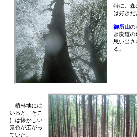
特に、森
は好きだ
御所山
の
き廃道の
思い出さ
る。
植林地には
いると、そこ
には懐かしい
景色が広がっ
ていた。