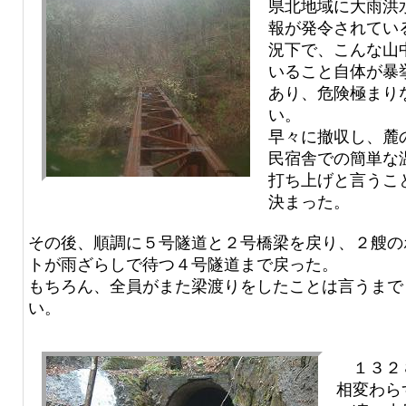
県北地域に大雨洪
報が発令されてい
況下で、こんな山
いること自体が暴
あり、危険極まり
い。
早々に撤収し、麓
民宿舎での簡単な
打ち上げと言うこ
決まった。
その後、順調に５号隧道と２号橋梁を戻り、２艘の
トが雨ざらしで待つ４号隧道まで戻った。
もちろん、全員がまた梁渡りをしたことは言うまで
い。
１３２
相変わら