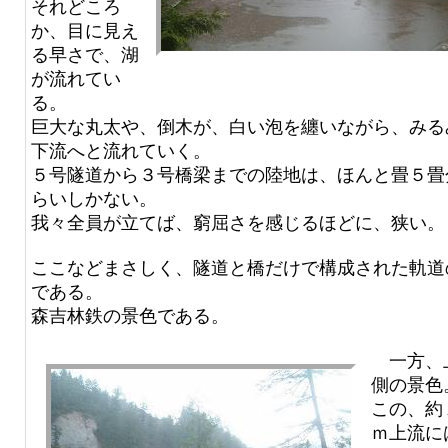
それどころ
か、目に見え
る早さで、湖
が流れてい
る。
巨大な丸太や、倒木が、白い泡を纏いながら、みる
下流へと流れていく。
５号隧道から３号橋梁までの陸地は、ほんと畳５畳
らいしかない。
我々全員が立てば、窮屈さを感じるほどに、狭い。
ここなどまさしく、隧道と橋だけで構成された軌道
である。
森吉林鉄の景色である。
一方、
側の景色
この、約
ｍ上流に