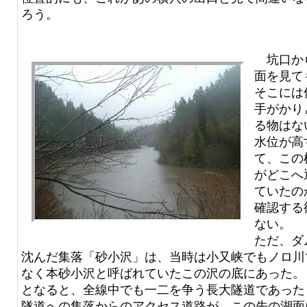
ろう。
坑口か
面を見て
そこには
手がかり
る物はな
水位が高
て、この
がどこへ
ていたの
確認する
ない。
ただ、ダ
沈んだ集落「砂小沢」は、当時は小又峡でもノロ川
なく本砂小沢と呼ばれていたこの沢の底にあった。
となると、全線中でも一二を争う長大隧道であった
隧道への集落からのアクセス道路が、この先の湖面