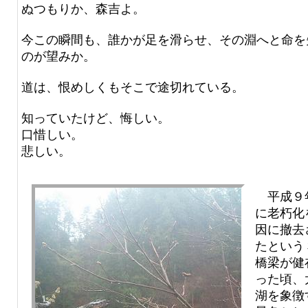
ぬつもりか、森吉よ。
今この瞬間も、誰かが足を滑らせ、その淵へと命を
のが望みか。
道は、恨めしくもそこで途切れている。
知っていたけど、悔しい。
口惜しい。
悲しい。
平成９
に老朽化
因に撤去
たという
橋梁が健
った頃、
湖を象徴