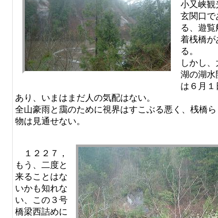
小又峡観
玄関口で
る、遊覧
着桟橋が
る。
しかし、
湖の湖水
は６月１
あり、いまはまだ人の気配はない。
全山豪雨と靄のために視界はすこぶる悪く、桟橋ら
物は見通せない。
１２２７，
もう、二度と
来ることはな
いかも知れな
い、この３号
橋梁西詰めに