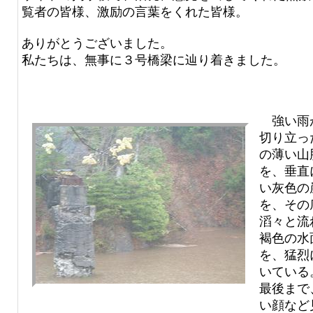
覧者の皆様、激励の言葉をくれた皆様。
ありがとうございました。
私たちは、無事に３号橋梁に辿り着きました。
強い雨
切り立っ
の薄い山
を、垂直
い灰色の
を、その
滔々と流
褐色の水
を、猛烈
いている
最後まで
い顔など