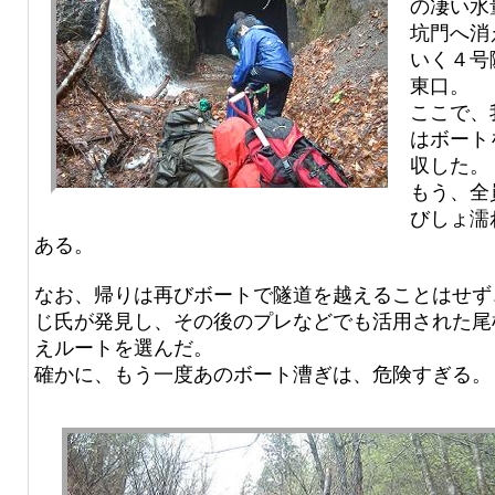
の凄い水
坑門へ消
いく４号
東口。
ここで、
はボート
収した。
もう、全
びしょ濡
ある。
なお、帰りは再びボートで隧道を越えることはせず
じ氏が発見し、その後のプレなどでも活用された尾
えルートを選んだ。
確かに、もう一度あのボート漕ぎは、危険すぎる。