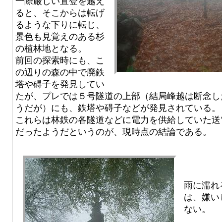
一際厳しい直登を越え
ると、そこからは転げ
るような下りに転じ、
景色も見覚えのある杉
の植林地となる。
前回の探索時にも、こ
の辺りの森の中で廃鉄
塔や碍子を発見してい
たが、プレでは５号隧道の上部（結局峰越は断念し
うだが）にも、鉄塔や碍子などが発見されている。
これらは林鉄の各隧道などに電力を供給していた送
だったようだというのが、現時点の結論である。
雨に濡れ
は、嫌い
ない。