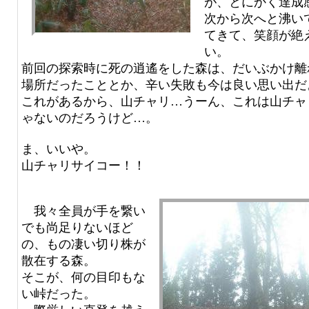
が、とにかく達成
次から次へと沸い
てきて、笑顔が絶
い。
前回の探索時に死の逍遙をした森は、だいぶかけ離
場所だったこととか、辛い失敗も今は良い思い出だ
これがあるから、山チャリ…うーん、これは山チャ
ゃないのだろうけど…。
ま、いいや。
山チャリサイコー！！
我々全員が手を繋い
でも尚足りないほど
の、もの凄い切り株が
散在する森。
そこが、何の目印もな
い峠だった。