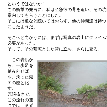
というではないか！
この衝撃の発言に、私は至急彼の背を追い、その坑
案内してもらうことにした。
そこには道など続いてはおらず、他の仲間達は待つ
にしたようだ。
そこへと向かうには、まずは写真の岩山にクライム
必要があった。
そして、その荒涼とした背に立ち、さらに登る。
この岩肌か
ら、一歩足を
踏み外せば
即、濁った湖
面の塵と化
す。
冗談抜きで、
この流れの速
さでは、まず