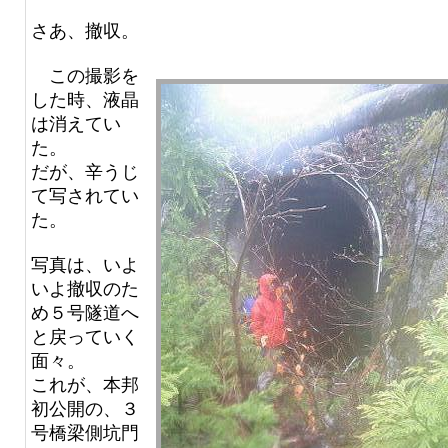
さあ、撤収。
この撮影を
した時、液晶
は消えてい
た。
だが、辛うじ
て写されてい
た。
写真は、いよ
いよ撤収のた
め５号隧道へ
と戻っていく
面々。
これが、本邦
初公開の、３
号橋梁側坑門