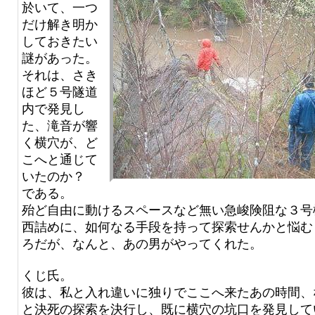
於いて、一つ
だけ解き明か
しておきたい
謎があった。
それは、さき
ほど５号隧道
内で発見し
た、滝音が響
く横穴が、ど
こへと通じて
いたのか？
である。
殆ど自由に動けるスペースなど無い急峻険阻な３号
西詰めに、如何なる手段を持って探索せんかと悩む
ろだが、なんと、あの男がやってくれた。
くじ氏。
彼は、私と入れ違いに独りでここへ来たあの時間、
と決死の探索を決行し、既に横穴の坑口を発見して