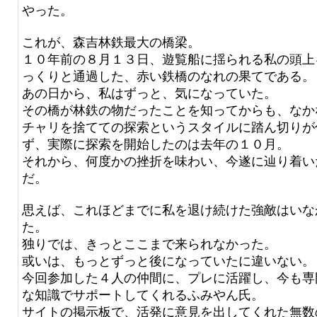
やった。
これが、森吉林鉄最大の橋梁。
１０年前の８月１３日、遊覧船に揺られる私の頭上
っくりと通過した、赤い鉄橋のなれの果てである。
あの日から、私はずっと、気になっていた。
その橋が林鉄の物だったことを知ってからも、なか
チャリを捨てての探索というスタイルに踏ん切りが
ず、実際に探索を開始したのは去年の１０月。
それから、何度かの挫折を味わい、今遂に辿り着い
だ。
思えば、これほどまでに私を退け続けた強敵はいな
た。
独りでは、きっとここまで来られなかった。
或いは、もっとずっと後になっていたに違いない。
今回参加した４人の仲間に、プレに活躍し、今も専
な知識でサポートしてくれるふみやん氏。
サイトの掲示板で、活発に意見を出してくれた無数