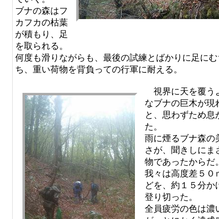
ブナの森はフ
カフカの枯葉
が積もり、足
を取られる。
何度も滑りながらも、最後の試練とばかりに足にむ
ち、重い荷物を背負っての行軍に耐える。
視界に天を覆う
なブナの巨木が現
と、思わずため息
た。
雨に煙るブナ森の
さが、聞きしにま
物であったからだ
我々は高度差５０
どを、約１５分か
登り切った。
全員疲労の色は濃