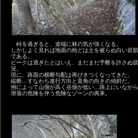
峠を過ぎると、途端に林の気が強くなる。
しかしよく見れば地面の殆どは土を被らぬ白い岩
である。
ピークは過ぎたとはいえ、まだまだ予断を許さぬ
況。
現に、路面の横断勾配は再びきつくなってきた。
縦断…すなわち進行方向と直角の向きの傾斜だ。
例によって山側が高く谷側が低い…路上にいなが
滑落の危険を伴う危険なゾーンの再来。