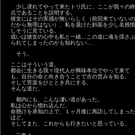
少し遅れてやって来たトリ氏に、ここが我々の
点であることを説明する。
彼女にはその実感が無いらしく（前回来ていない
だから無理はない）、私を退けた斜面を少し名残
しそうに見ている。
或いは彼女の心中も私と一緒…この道に魂を揺さ
られてしまったのかも知れない…
そう。
ここはそういう道。
都会に生きる我々現代人が興味本位でやって来て
も、自分の命と向き合うことで古の営みを知る。
そして苦楽をひととき共にする。
そんな道だ。
都内にも、こんな凄い道があった。
私は心から惚れ込んだ。
命懸けを承知の上で、１ヶ月後に再訪してしまっ
ほど。
そしてまた、これからも行きたいと思っている。