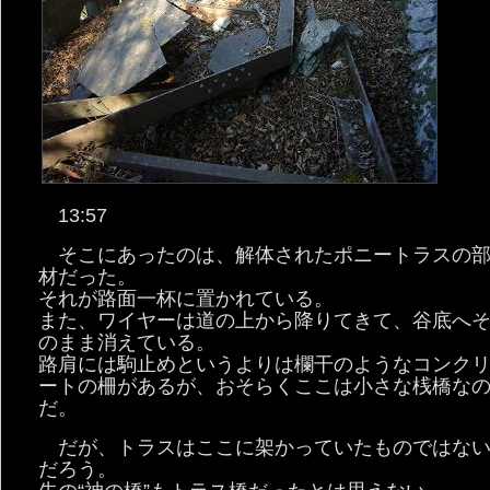
13:57
そこにあったのは、解体されたポニートラスの
材だった。
それが路面一杯に置かれている。
また、ワイヤーは道の上から降りてきて、谷底へ
のまま消えている。
路肩には駒止めというよりは欄干のようなコンク
ートの柵があるが、おそらくここは小さな桟橋な
だ。
だが、トラスはここに架かっていたものではな
だろう。