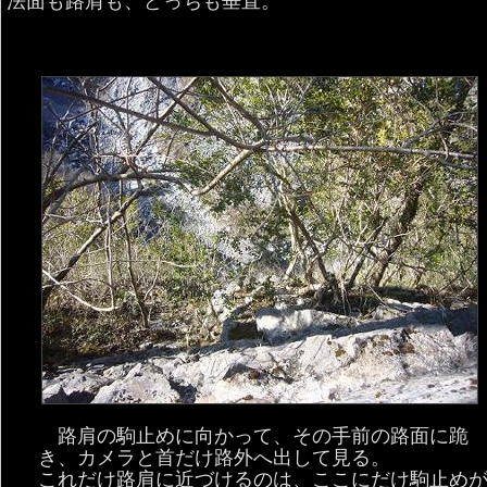
法面も路肩も、どっちも垂直。
路肩の駒止めに向かって、その手前の路面に跪
き、カメラと首だけ路外へ出して見る。
これだけ路肩に近づけるのは、ここにだけ駒止め