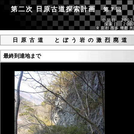
第二次 日原古道探索計画
第７回
公開日 2007.
探索日 2007
東京都西多摩郡奥
日原古道 とぼう岩の激烈廃道
最終到達地まで