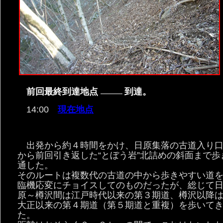
前回最終到達地点
到達。
14:00
現在地点
出発から約４時間をかけ、日原集落の古道入り
から前回引き返した“とぼう岩”北詰めの斜面まで歩
通した。
そのルートは複数代の古道の中から歩きやすい道
臨機応変にチョイスしてのものだったが、総じて
原～樽沢間は江戸時代以来の第３期道、樽沢以降
大正以来の第４期道（第５期道と重複）を歩いて
た。