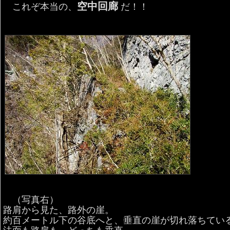
空中回廊
これぞ本当の、
だ！！
（写真右）
路肩から見た、路外の崖。
約百メートル下の谷底へと、垂直の崖が切れ落ちてい