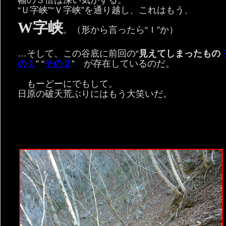
“Ｕ字峡”“Ｖ字峡”を通り越し、これはもう、
W字峡
。（形から言ったら“Ｉ”か）
…そして、この谷底に前回の“
見えてしまったもの
の１
” “
その２
” が存在しているのだ。
もーどーにでもして。
日原の破天荒ぶりにはもう大笑いだ。