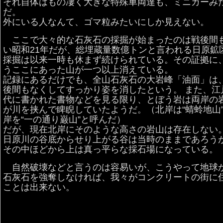
それ自体はもの凄く大きな特殊車両達も、ミニカーみ
だ。
外にいる人なんて、ゴマ粒みたいにしか見えない。
ここで大々的な石灰石の採掘が始まったのは戦後間
い昭和21年だが、総埋蔵量数億トンと言われる日原鉱
採掘は以来一時も休まず続けられている。その証拠に
うここにあった山が一つ以上消えている。
記録にあるだけでも、全山石灰石の大岩峰「油面」は
後間もなくしてすっかり姿を消したという。 また、江
代に書かれた書物などを見る限り、とぼう岩は両岸の
が川を挟んで睥睨していたようだ。（北岸は“蜻蛉地山
岸を“一の通り巌山”と呼んだ）
だが、現在北岸にそのような高さの岩山は存在しない
日原川の谷底からせり上がる谷は当時のままであろう
その中ほどから上は真っ平らな採石場になっている。
自然破壊などと言うのは容易いが、こうやって地球
石灰石を強奪しなければ、我々がコンクリートの街に
ことは出来ない。