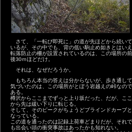
さて、「一転び即死に」の道が先ほどから続い
いるが、その中でも、背の低い駒止め如きとはい
転落防止の柵が設置されているのは、この場所の
後30ｍほどだけ。
それは、なぜだろうか。
もちろん本当の答えは分からないが、歩き通し
気づいたのは、この場所がとぼう岩越えの峠なの
ある。
樽沢からここまでずっと上り坂だった、だが、こ
から先は緩い下りに転じる。
そして、そのピークがちょうどブラインドカーブ
なっている。
この道を通ったのは記録上荷車どまりだが、それ
も出会い頭の衝突事故はあったかも知れない。