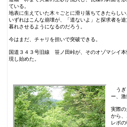
ている。
地表に生えていた木々ごとに滑り落ちてきたらしい
いずれはこんな崩壊が、「道ないよ」と探求者を途
暮れさせるようになるのだろう。
今はまだ、チャリを担いで突破できる。
国道３４３号旧線 笹ノ田峠が、そのオゾマシイ本
現し始めた。
うぎ
ー、激
実際の
から、
レポの