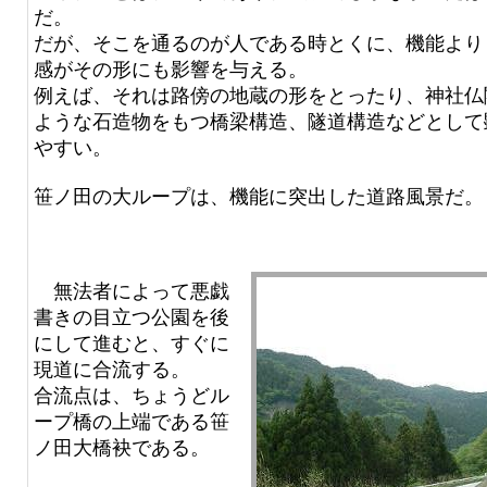
だ。
だが、そこを通るのが人である時とくに、機能より
感がその形にも影響を与える。
例えば、それは路傍の地蔵の形をとったり、神社仏
ような石造物をもつ橋梁構造、隧道構造などとして
やすい。
笹ノ田の大ループは、機能に突出した道路風景だ。
無法者によって悪戯
書きの目立つ公園を後
にして進むと、すぐに
現道に合流する。
合流点は、ちょうどル
ープ橋の上端である笹
ノ田大橋袂である。