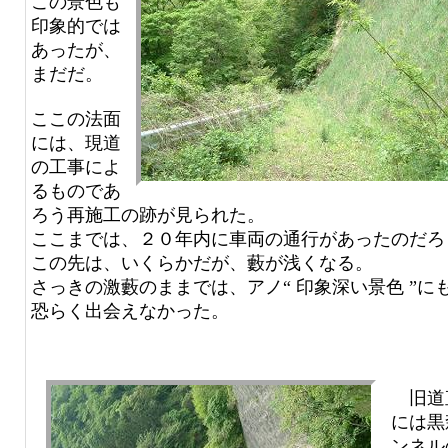
この景色も
印象的では
あったが、
まだだ。
ここの法面
には、現道
の工事によ
るものであ
ろう再施工の跡が見られた。
ここまでは、２０年内に車両の通行があったのだろ
この先は、いくらかだが、藪が浅くなる。
さっきの激藪のままでは、アノ“ 印象深い景色 ”に
恐らく出会えなかった。
旧道
には黒
ンネル