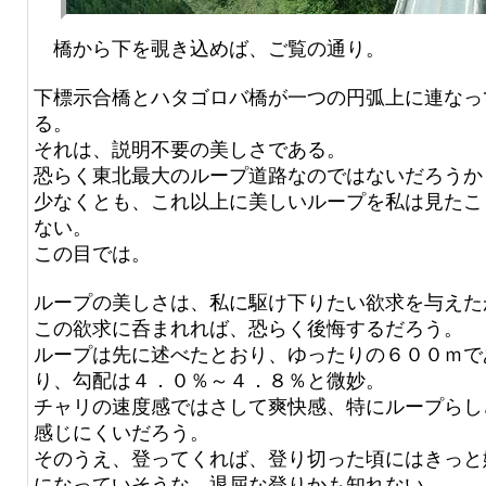
橋から下を覗き込めば、ご覧の通り。
下標示合橋とハタゴロバ橋が一つの円弧上に連なっ
る。
それは、説明不要の美しさである。
恐らく東北最大のループ道路なのではないだろうか
少なくとも、これ以上に美しいループを私は見たこ
ない。
この目では。
ループの美しさは、私に駆け下りたい欲求を与えた
この欲求に呑まれれば、恐らく後悔するだろう。
ループは先に述べたとおり、ゆったりの６００ｍで
り、勾配は４．０％～４．８％と微妙。
チャリの速度感ではさして爽快感、特にループらし
感じにくいだろう。
そのうえ、登ってくれば、登り切った頃にはきっと
になっていそうな、退屈な登りかも知れない。