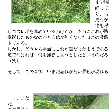
まで時
経って
り、写
見なが
憶を呼
しつつレポを進めているわけだが、本当にこれが路
撮影したものなのかと自信が無くなったほどの激藪
トである。
しかし、どうやら本当にこれが道だったようである
道でなければ、何を撮影しようとしたというのだろ
（笑）
そして、この直後、いまだ忘れがたい景色が現れる
ま、まだ
だ。