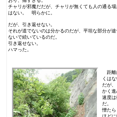
おり、痛すぎる。
チャリが邪魔だだが、チャリが無くても人の通る場
はない。 明らかに。
だが、引き返せない。
それが道でないのは分かるのだが、平坦な部分が途
ないで続いているのだ。
引き返せない。
ハマった。
距離
くはな
だが、
かく進
速度は
だ。
憎たら
ほどに