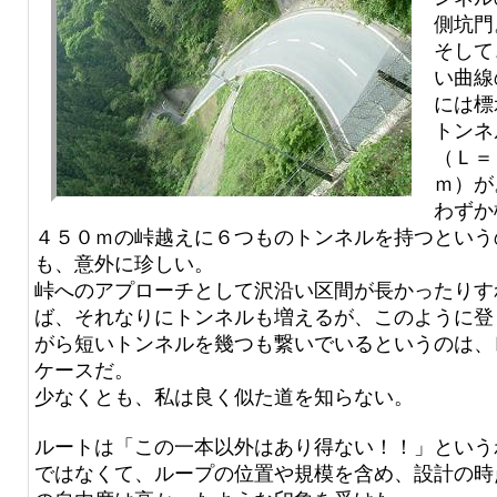
側坑門
そして
い曲線
には標
トンネ
（Ｌ＝
ｍ）が
わずか
４５０ｍの峠越えに６つものトンネルを持つという
も、意外に珍しい。
峠へのアプローチとして沢沿い区間が長かったりす
ば、それなりにトンネルも増えるが、このように登
がら短いトンネルを幾つも繋いでいるというのは、
ケースだ。
少なくとも、私は良く似た道を知らない。
ルートは「この一本以外はあり得ない！！」という
ではなくて、ループの位置や規模を含め、設計の時