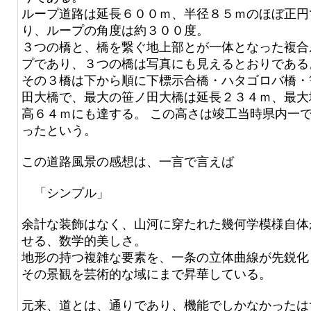
ループ道路は延長６００ｍ、半径８５ｍのほぼ正円
り、ループの角度は約３００度。
３つの橋と、橋を繋ぐ地上部とが一体となった複合
プであり、３つの橋は写真にも見えるとおりである
その３橋は下から順に下標示合橋・ハタゴロバ橋・
田大橋で、最大の笹ノ田大橋は延長２３４ｍ、最大
高６４ｍにも達する。 この高さは竣工当時県内一
ったという。
この道路風景の感想は、一言で言えば
「シンプル」
余計な装飾はなく、山河に穿たれた幾何学模様自体
せる、数学的美しさ。
地形の持つ複雑な要素を、一条の立体曲線が先鋭化
その景観を芸術的な域にまで昇華している。
元来、道とは、通りであり、機能でしかなかったは