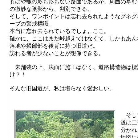
もはや轍の影も形もない路面であるが、周囲の草む
の微妙な陰影から、判別できる。
そして、ワンポイントは忘れ去られたようなグネグ
ーブの警戒標識。
本当に忘れ去られているでしょ。ここ。
確かに、ここはまだ峠越えではなくて、しかもあん
落地や損部部を後背に持つ旧道だ。
訪れる者が少ないことが想像できる。
未舗装の上、法面に施工はなく、道路構造物は標
け？！
そんな旧国道が、私は堪らなく愛おしい。
そし
道は二
分かれ
地図に