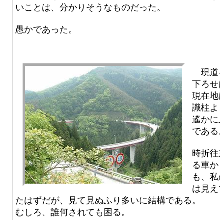
いことは、分かりそうなものだった。
愚かであった。
現道
下ろせ
現在地
識柱よ
遙かに
である
時折往
る車か
も、私
は見え
たはずだが、見て見ぬふり多いに結構である。
むしろ、誰何されても困る。