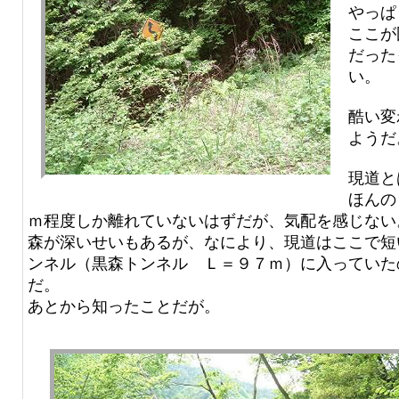
やっぱ
ここが
だった
い。
酷い変
ようだ
現道と
ほんの
ｍ程度しか離れていないはずだが、気配を感じない
森が深いせいもあるが、なにより、現道はここで短
ンネル（黒森トンネル Ｌ＝９７ｍ）に入っていた
だ。
あとから知ったことだが。