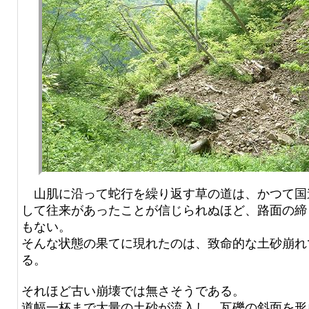
山肌に沿って蛇行を繰り返す草の道は、かつて国
して往来があったことが信じられぬほど、路面の締
もない。
そんな状態の果てに現れたのは、致命的な土砂崩れ
る。
それほど古い崩壊では無さそうである。
道幅一杯まで大量の土砂が流入し、瓦礫の斜面を形