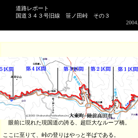
道路レポート
国道３４３号旧線 笹ノ田峠 その３
2004
眼前に現れた現国道の誇る、超巨大なループ橋。
ここに至りて、峠の登りはやっと半ばである。