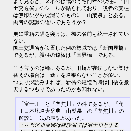
よく見ると、２本の標識のうち前者の標柱に「国
土交通省」のシールが貼られており、後者の支柱
は無印ながら標識そのものに「山梨県」とある。
両者の認識の違いであろうか？
更に重箱の隅を突けば、橋の名前も統一されてい
ない。
国土交通省が設置した例の標識では「新国界橋」
であるが、親柱の銘板は「国界橋」である。
こう言うのは稀にあるが、旧橋が存続しない架け
替えの場合は「新」を名乗らないことが多い。
つまり深読みすれば、新橋の建造当時は旧橋を撤
去するつもりであったのかも知れない。
「富士川」と「釜無川」の件であるが、「角
川日本地名大辞典 山梨県」の「釜無川」の
解説に、次の表記があった。
～当河川流路は建設省では富士川とする