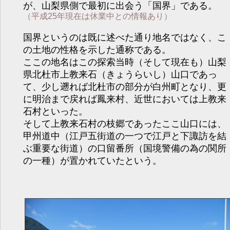
が、山梨県側で最初に出会う「国界」である。
（平成25年現在は休業中との情報あり）
国界というのは既に述べた通り地名ではなく、こ
の土地の性格を示した通称である。
ここの地名はこの探索当時（そして現在も）山梨
県北杜市上教来石（きょうらいし）山口であっ
て、少し遡れば北杜市の部分が白州町となり、更
に明治まで戻れば鳳来村、近世においては上教来
石村といった。
そして上教来石村の枝郷であったここ山口には、
甲州道中（江戸五街道の一つで江戸と下諏訪を結
ぶ重要な街道）の口留番所（国境警備の為の関所
の一種）が置かれていたという。