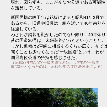
現れ、図らずも、ここが今なお公道である可能性
を露見している。
新国界橋の竣工年は銘板によると昭和41年2月で
あるから、旧道や旧橋は一線を退いて40年余りを
経過している。
わざわざ舗装を剥がしたのでない限り、40年余り
昔の国道20号は、未舗装路だったということだ。
しかし道幅は2車線に相当するくらい広く、今で
聞くことも少なくなった“一級国道”という、わが
国最高位公道の矜持を感じさせた。
（昭和27年指定の“一級国道”20号が、現在の“一般国
道”20号となったのは、昭和40年の道路法改正による）