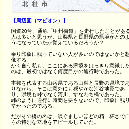
【周辺図（マピオン）】
国道20号、通称「甲州街道」を走行したことがあ
人は多いと思うが、山梨県と長野県の県境がどの
うになっていたか覚えているだろうか？
余り印象に残っていない人が多いのではないかと
像する。
かく言う私も、ここにある県境をはっきり意識し
のは、最初ではなく何度目かの通行時であった。
本邦を代表する山岳県である山梨と長野の県境で
りながら、そこは意外にも穏やかな河谷地形であ
り、県境も峠でなく河川、すなわち橋であった。
峠のように通行に時間を要さないので、印象に残
辛かったのである。
だがその橋の名は、涙ぐましいほどの精一杯さで
らの特別な立地をアピールしていた。