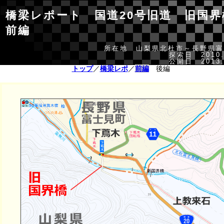
橋梁レポート 国道20号旧道 旧国
前編
所在地 山梨県北杜市～長野県富
探索日 2010.
公開日 2013.
トップ
／
橋梁レポ
／
前編
後編