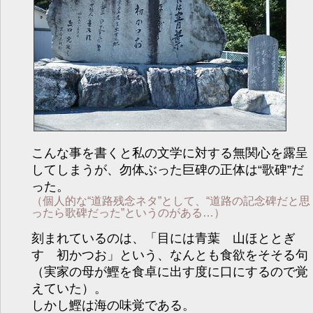
こんな事を書くと私の文学に対する無関心を露呈
してしまうが、勿体ぶった巨碑の正体は“歌碑”だ
った。
（個人的な“道路残念ネタ”として、“道路の記念碑だと思
ったら歌碑だった”というのがある…）
刻まれているのは、「目には青葉 山ほととぎ
す 初かつお」という、なんとも食欲をそそる句
（実家の母が鰹を食卓に出す度に口にするので覚
えていた）。
しかし鰹は海の味覚である。