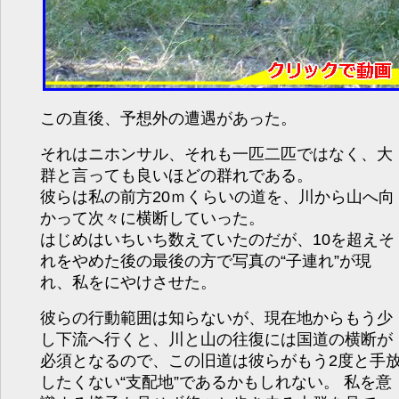
この直後、予想外の遭遇があった。
それはニホンサル、それも一匹二匹ではなく、大
群と言っても良いほどの群れである。
彼らは私の前方20ｍくらいの道を、川から山へ向
かって次々に横断していった。
はじめはいちいち数えていたのだが、10を超えそ
れをやめた後の最後の方で写真の“子連れ”が現
れ、私をにやけさせた。
彼らの行動範囲は知らないが、現在地からもう少
し下流へ行くと、川と山の往復には国道の横断が
必須となるので、この旧道は彼らがもう2度と手
したくない“支配地”であるかもしれない。 私を意