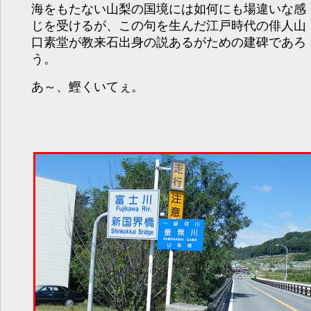
海をもたない山梨の国境には如何にも場違いな感
じを受けるが、この句を生んだ江戸時代の俳人山
口素堂が教来石出身の説あるがための建碑であろ
う。
あ～、鰹くいてぇ。