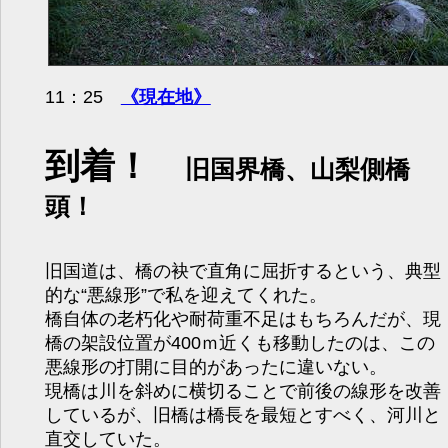
11：25
《現在地》
到着！
旧国界橋、山梨側橋
頭！
旧国道は、橋の袂で直角に屈折するという、典型
的な“悪線形”で私を迎えてくれた。
橋自体の老朽化や耐荷重不足はもちろんだが、現
橋の架設位置が400ｍ近くも移動したのは、この
悪線形の打開に目的があったに違いない。
現橋は川を斜めに横切ることで前後の線形を改善
しているが、旧橋は橋長を最短とすべく、河川と
直交していた。