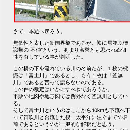
さて、本題へ戻ろう。
無個性と表した新国界橋であるが、袂に居並ぶ標
識類の“不仲”という、あまり名誉とも思われぬ個
性を有している事が判明した。
この橋の下を流れている川の名前だが、１枚の標
識は「富士川」であるとし、もう１枚は「釜無
川」であると言って譲らないのである。
この件の裁定はいかにすべきであろうか。
市販の地図や地形図では例外なく釜無川としてい
る。
そして富士川というのはここから40kmも下流へ
って笛吹川と合流した後、太平洋に注ぐまでの名
前であるというのが一般的な解釈だと思う。