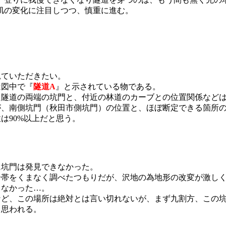
肌の変化に注目しつつ、慎重に進む。
ていただきたい。
は図中で『
隧道A
』と示されている物である。
た隧道の両端の坑門と、付近の林道のカーブとの位置関係など
、南側坑門（秋田市側坑門）の位置と、ほぼ断定できる箇所の
は90%以上だと思う。
。
坑門は発見できなかった。
一帯をくまなく調べたつもりだが、沢地の為地形の改変が激し
きなかった…。
など、この場所は絶対とは言い切れないが、まず九割方、この
と思われる。