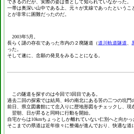
できるのだが、実際の姿は杳として知られていなかった。
一帯は奥深い山中である上、元々が支線であったというこ
とが非常に困難だったのだ。
2003年5月。
長らく謎の存在であった市内の２廃隧道（
道川軌道隧道
、
った。
そして遂に、念願の発見をみることになる。
この隧道を探すのは今回で3回目である。
過去二回の探索では結局、峠の南北にある筈の二つの坑門
前日、県立図書館にて念入りに歴地形図をチェックし、現
翌朝、日が昇ると同時に行動を開始。
自宅からは10kmちょっとしか離れていない仁別へと向かっ
そこまでの県道は近年徐々に整備が進んでおり、快適な道