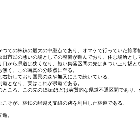
つての林鉄の最大の中継点であり、オマケで行っていた旅客
秋田市民の憩いの場としての整備が進んでおり、住む場所とし
り口から県道は狭くなり、短い集落区間の先はきつい上り坂と
も無く、この写真の分岐点に至る。
右折しており国民の森や旭又にまで続いている。
利道となり、実はこれが県道である。
のところ、この先の15kmほどは実質的な県道不通区間であり
。
れこそが、林鉄の峠越え支線の跡を利用した林道である。
直進。