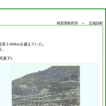
秋田県秋田市 ～ 五城目町
１000kmを越えていた。
る。
写真下)