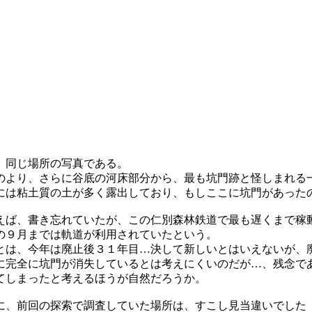
同じ場所の写真である。
のより、さらに谷底の河床部分から、最も坑門跡と怪しまれる
には粘土質の土が多く露出しており、もしここに坑門があった
ば、書き忘れていたが、この仁別森林鉄道で最も遅くまで稼
年の９月までは軌道が利用されていたという。
とは、今年は廃止後３１年目…決して新しいとはいえないが、
に完全に坑門が消失しているとは考えにくいのだが…、残念で
てしまったと考えるほうが自然だろうか。
、前回の探索で調査していた場所は、すこし見当違いでした