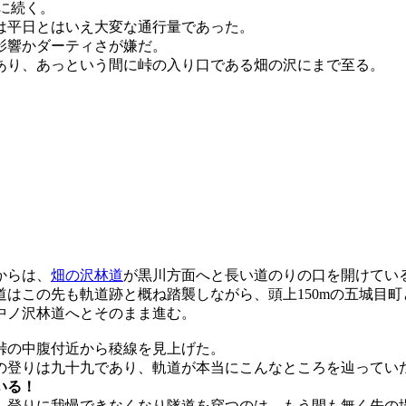
に続く。
は平日とはいえ大変な通行量であった。
影響かダーティさが嫌だ。
あり、あっという間に峠の入り口である畑の沢にまで至る。
からは、
畑の沢林道
が黒川方面へと長い道のりの口を開けてい
道はこの先も軌道跡と概ね踏襲しながら、頭上150mの五城目
中ノ沢林道へとそのまま進む。
の中腹付近から稜線を見上げた。
の登りは九十九であり、軌道が本当にこんなところを辿ってい
いる！
、登りに我慢できなくなり隧道を穿つのは、もう間も無く先の