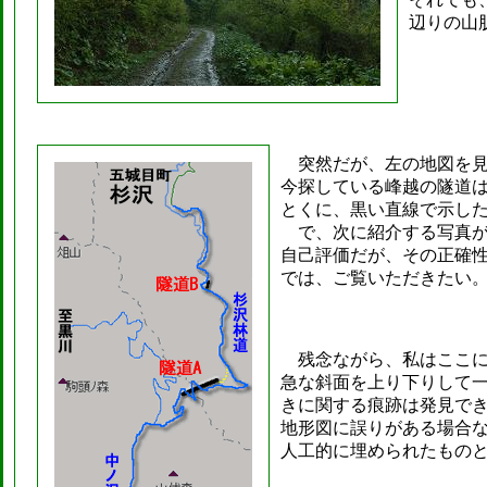
辺りの山
突然だが、左の地図を見
今探している峰越の隧道
とくに、黒い直線で示し
で、次に紹介する写真が
自己評価だが、その正確性
では、ご覧いただきたい
残念ながら、私はここに
急な斜面を上り下りして
きに関する痕跡は発見で
地形図に誤りがある場合
人工的に埋められたもの