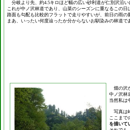
分岐より先、約4.5キロほど幅の広い砂利道が仁別沢沿い
これが中ノ沢林道であり、山菜のシーズンに重なるこの日
路面も勾配も比較的フラットで走りやすいが、前日の雨の
まあ、いったい何度辿ったか分からないお馴染みの林道で
畑の沢
中ノ沢林
当然私は
写真は峠
ここまで
を描いて
それでも