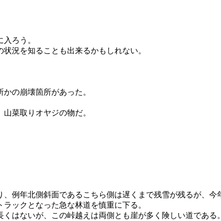
に入ろう。
の状況を知ることも出来るかもしれない。
所かの崩壊箇所があった。
。
、山菜取りオヤジの物だ。
。
、例年北側斜面であるこちら側は遅くまで残雪が残るが、今
トラックとなった急な林道を慎重に下る。
長くはないが、この峠越えは両側とも崖が多く険しい道である