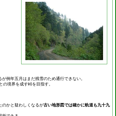
るが例年五月はまだ残雪のため通行できない。
町との境界を成す峠を目指す。
たのかと疑わしくなるが
古い地形図では確かに軌道も九十九
場所である。