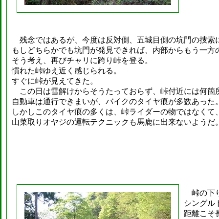
残念ではあるが、今度は反対側、五城目側の坑門の捜索
もしどちらかでも坑門が発見できれば、内部からもう一方
そう考え、再びチャリに跨り峠を登る。
慣れた峠ゆえ近く感じられる。
すぐに峠が見えてきた。
この日は雪解けからそうたっておらず、峠付近には何箇
自動車は通行できまいが、バイクのタイヤ痕が多数あった
しかしこのタイヤ痕の多くは、峠ライダーの物ではなくて
山菜取りオヤジの運転テクニックも馬鹿に出来ないようだ
峠の下り
シングル
距離こそ