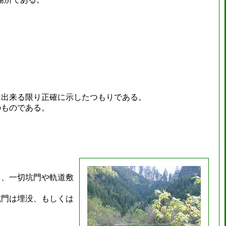
は出来る限り正確に示したつもりである。
ものである。
く、一切坑門や軌道敷
坑門は埋没、もしくは