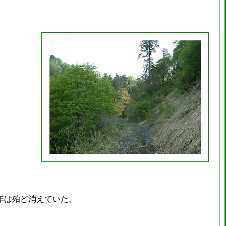
年は殆ど消えていた。
。