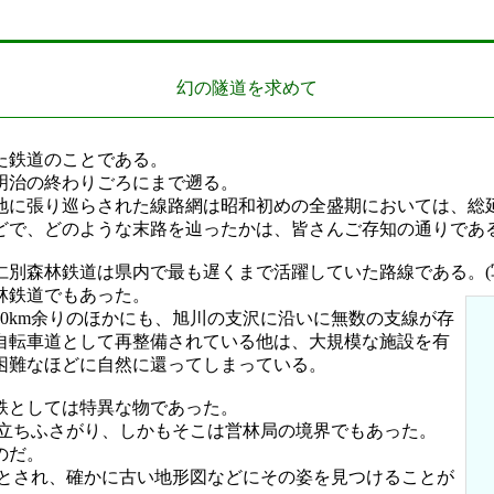
幻の隧道を求めて
た鉄道のことである。
明治の終わりごろにまで遡る。
に張り巡らされた線路網は昭和初めの全盛期においては、総延長
どで、どのような末路を辿ったかは、皆さんご存知の通りであ
別森林鉄道は県内で最も遅くまで活躍していた路線である。(
林鉄道でもあった。
0km余りのほかにも、旭川の支沢に沿いに無数の支線が存
自転車道として再整備されている他は、大規模な施設を有
困難なほどに自然に還ってしまっている。
鉄としては特異な物であった。
が立ちふさがり、しかもそこは営林局の境界でもあった。
のだ。
たとされ、確かに古い地形図などにその姿を見つけることが