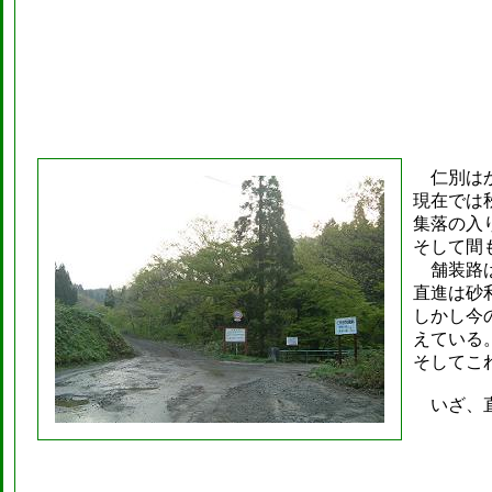
仁別はか
現在では
集落の入
そして間
舗装路は
直進は砂
しかし今
えている
そしてこ
いざ、