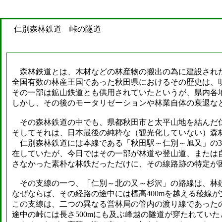
仁別森林鉄道 峠の隧道
森林鉄道とは、木材などの林産物の搬出の為に建設され
全国有数の林産王国であった秋田県におけるその歴史は、
その一部は鉱山鉄道とも供用されていたというが、県内各地
しかし、その後のモータリゼーションや林業自体の衰退な
その森林鉄道の中でも、県都秋田市と太平山地を結んだ仁
そしてそれは、日本最後の純粋な（観光化していない）森
仁別森林鉄道には本線である「秋田駅～仁別～旭又」の3
在していたが、今日ではその一部が林道や登山道、または
さなかった素朴な林鉄だっただけに、その線路跡の特定が
その支線の一つ、「仁別～北の又～杉沢」の路線は、林
なぜならば、その経路の途中には標高400mを越える稜線
この支線は、二つの異なる営林局の管内の渡り線であった
途中の峠には長さ500mにも及ぶ峰越の隧道が穿たれてい