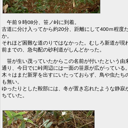
午前９時08分、笹ノ峠に到着。
古道に分け入ってから約20分、距離にして400ｍ程度
か。
それほど困難な道のりではなかった。むしろ新道が現
前までの、急勾配の砂利道がしんどかった。
笹が生い茂っていたからこの名前が付いたという由
通り、今日でに峠周辺には一面の笹原が広がっている
木々はまだ新芽を出すにいたっておらず、鳥や虫たち
も無い。
ゆったりとした鞍部には、冬が置き忘れたような静寂
ちていた。