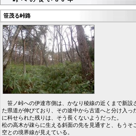
笹茂る峠路
笹ノ峠への伊達市側は、かなり稜線の近くまで新設
た県道が伸びており、その途中から古道へと分け入っ
に科せられた残りは、そう長くないようだった。
松の高木が疎らに生える斜面の先を見通すと、もうそ
空との境界線が見えている。