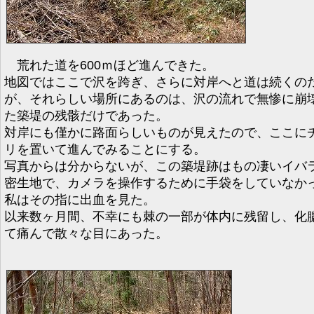
荒れた道を600ｍほど進んできた。
地図ではここで沢を跨ぎ、さらに対岸へと道は続くの
が、それらしい場所にあるのは、沢の流れで無惨に崩
た築堤の残骸だけであった。
対岸にも僅かに路面らしいものが見えたので、ここに
リを置いて進んでみることにする。
写真からは分からないが、この築堤跡はもの凄いイバ
密生地で、カメラを操作するために手袋をしていなか
私はその指に出血を見た。
以来数ヶ月間、不幸にも棘の一部が体内に残留し、化
て痛んで散々な目にあった。