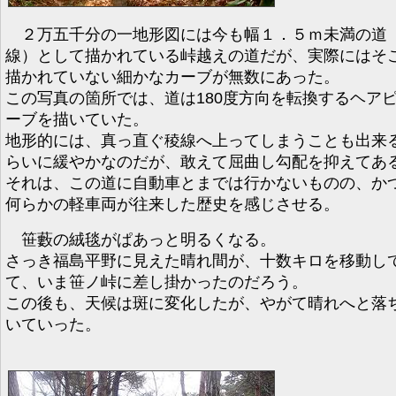
２万五千分の一地形図には今も幅１．５ｍ未満の道
線）として描かれている峠越えの道だが、実際にはそ
描かれていない細かなカーブが無数にあった。
この写真の箇所では、道は180度方向を転換するヘア
ーブを描いていた。
地形的には、真っ直ぐ稜線へ上ってしまうことも出来
らいに緩やかなのだが、敢えて屈曲し勾配を抑えてあ
それは、この道に自動車とまでは行かないものの、か
何らかの軽車両が往来した歴史を感じさせる。
笹藪の絨毯がぱあっと明るくなる。
さっき福島平野に見えた晴れ間が、十数キロを移動し
て、いま笹ノ峠に差し掛かったのだろう。
この後も、天候は斑に変化したが、やがて晴れへと落
いていった。