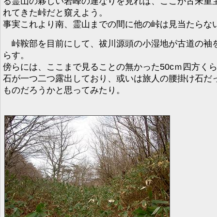
る霊山の夥しい岩峰の連なりを見れば、ここが古来重
れてきた峠だと窺えよう。
事実これより南、霊山までの間に他の峠は見当たらな
峠鞍部を目前にして、祓川源頭の小湿地が古道の袖
らす。
傍らには、ここまで見ることの無かった50cｍ四方く
石が一つ二つ露出しており、或いは旅人の腰掛け石だ
ものだろうかと思ってみたり。