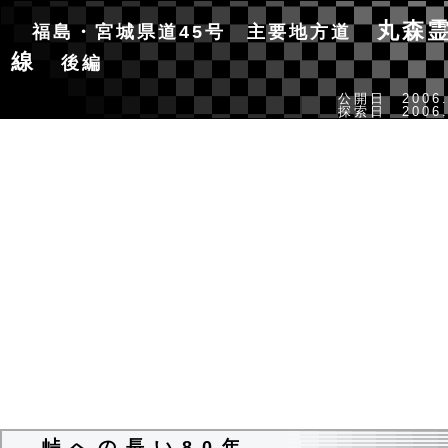
丸森霊
福島・宮城県道45号 主要地方道
線
後編
公開日 2006.
探索日 2006.
峠への長い80年