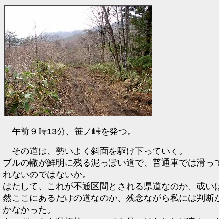
午前９時13分、笹ノ峠を発つ。
その道は、勢いよく斜面を駆け下っていく。
ブルの轍が鮮明に残る泥っぽい道で、普通車では滑っ
れないのではないか。
はたして、これが不通区間とされる県道なのか、或い
然ここにあるだけの道なのか、残念ながら私には判断
かなかった。