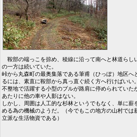
鞍部の端っこを掠め、稜線に沿って南へと林道らし
の一方は続いていた。
峠から丸森町の最奥集落である筆甫（ひっぽ）地区へ
るには、素直に鞍部から真っ直ぐ続く方へ行けばいい
不整地で活躍する小型のブルが路肩に停められていた
あたりに他の車や人影はない。
しかし、周囲は人工的な杉林というでもなく、単に薪
める為の機械のようだ。（今でもこの地方の山村では
立派な生活物資である）