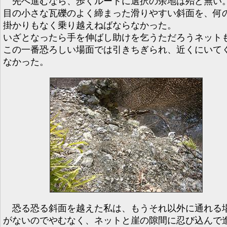
先へ進むなら、歩くルートに選択の余地は殆ど無い
目の小さな瓦礫のよく締まった滑りやすい斜面を、何
掛かりもなく乗り越えねばならなかった。
いざとなったら手を伸ばし助けを乞うただろうネット
この一番恐ろしい場面では引きちぎられ、近くにいて
なかった。
恐る恐る斜面を越えた私は、もうそれ以外に通れる
がないのでやむなく、ネットと崖の隙間に忍び込んで