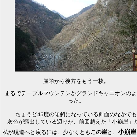
崖際から後方をもう一枚。
まるでテーブルマウンテンかグランドキャニオンのよ
った。
ちょうど45度の傾斜になっている斜面のなかでも
灰色が露出している辺りが、前回越えた「小崩崖」
小崩崖
私が現道へと戻るには、少なくとも
この崖
と、