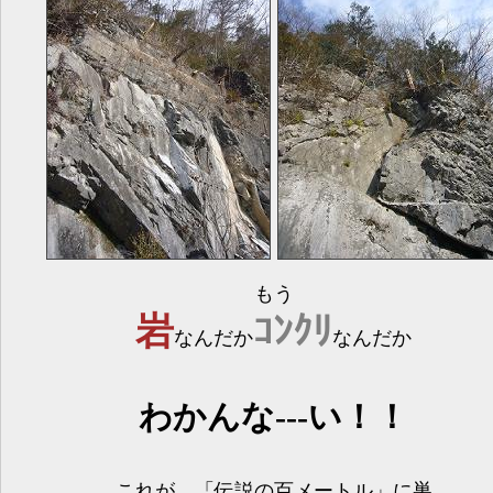
もう
岩
ｺﾝｸﾘ
なんだか
なんだか
わかんな---い！！
これが、「伝説の百メートル」に巣