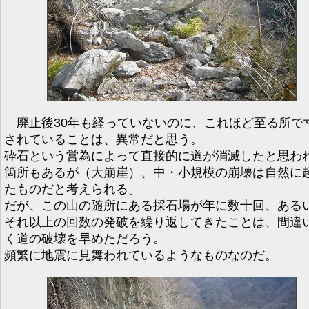
廃止後30年も経っていないのに、これほど至る所で
されていることは、異常だと思う。
砕石という営為によって直接的に道が消滅したと思わ
箇所もあるが（大崩崖）、中・小規模の崩壊は自然に
たものだと考えられる。
だが、この山の随所にある採石場が年に数十回、ある
それ以上の回数の発破を繰り返してきたことは、間違
く道の破壊を早めただろう。
頻繁に地震に見舞われているようなものなのだ。