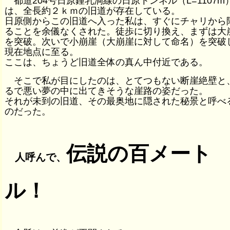
都道204号日原鍾乳洞線の日原トンネル（L=1107m
は、全長約２ｋｍの旧道が存在している。
日原側からこの旧道へ入った私は、すぐにチャリから
ることを余儀なくされた。徒歩に切り換え、まずは大
を突破。次いで小崩崖（大崩崖に対して命名）を突破
現在地点に至る。
ここは、ちょうど旧道全体の真ん中付近である。
そこで私が目にしたのは、とてつもない断崖絶壁と
るで悪い夢の中に出てきそうな崖路の姿だった。
それが未到の旧道、その最奥地に隠された秘景と呼べ
のだった。
伝説の百メート
人呼んで、
ル！