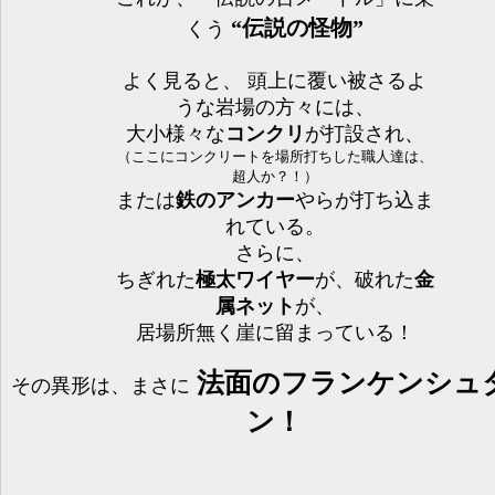
“伝説の怪物”
くう
よく見ると、 頭上に覆い被さるよ
うな岩場の方々には、
大小様々な
コンクリ
が打設され、
（ここにコンクリートを場所打ちした職人達は、
超人か？！）
または
鉄のアンカー
やらが打ち込ま
れている。
さらに、
ちぎれた
極太ワイヤー
が、破れた
金
属ネット
が、
居場所無く崖に留まっている！
法面のフランケンシュ
その異形は、まさに
ン！