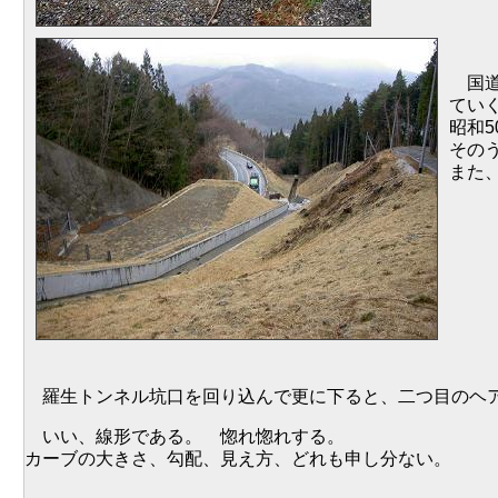
国道
ていく
昭和
その
また
羅生トンネル坑口を回り込んで更に下ると、二つ目のヘア
いい、線形である。 惚れ惚れする。
カーブの大きさ、勾配、見え方、どれも申し分ない。