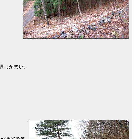
通しが悪い。
0ｍほどの単