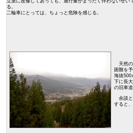
立派に改修してあっても、通行量がまったく伴わないせい
る。
二輪車にとっては、ちょっと危険を感じる。
天然の
困難を予
海抜50
下に長大
の旧車道
余談とい
すると、