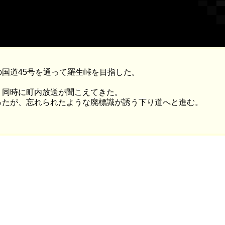
国道45号を通って羅生峠を目指した。
、同時に町内放送が聞こえてきた。
ったが、忘れられたような廃標識が誘う下り道へと進む。
。