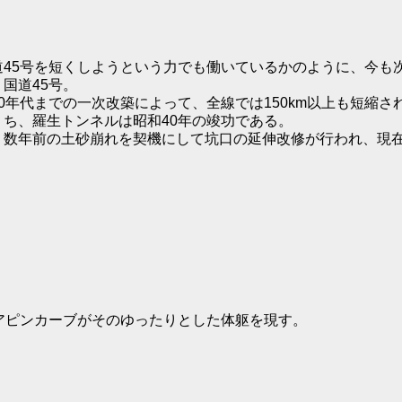
45号を短くしようという力でも働いているかのように、今も
国道45号。
50年代までの一次改築によって、全線では150km以上も短縮
うち、羅生トンネルは昭和40年の竣功である。
、数年前の土砂崩れを契機にして坑口の延伸改修が行われ、現
ピンカーブがそのゆったりとした体躯を現す。