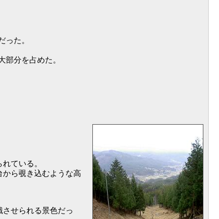
だった。
大部分を占めた。
られている。
台から覗き込むような高
識させられる景色だっ