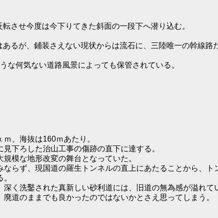
転させ今度は今下りてきた斜面の一段下へ潜り込む。
はあるが、鋪装さえない現状からは流石に、三陸唯一の幹線路
ような何気ない道路風景によっても保管されている。
ｍ、海抜は160ｍあたり。
に見下ろした治山工事の傷跡の直下に達する。
大規模な地形改変の舞台となっていた。
みならず、現国道の羅生トンネルの直上にあたることから、ト
る。
、深く洗鑿された真新しい砂利道には、旧道の無為感が溢れて
、廃道のままでも良かったのではないかとさえ思ってしまう。