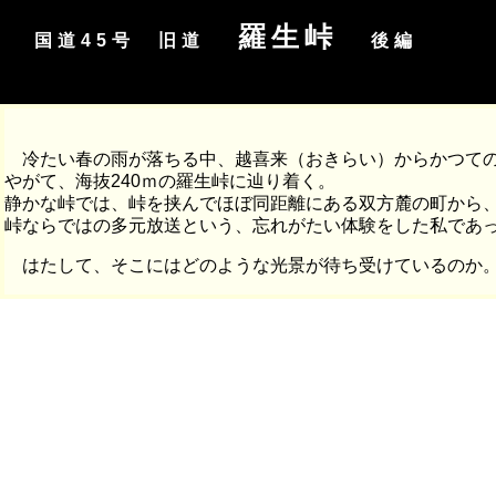
羅生峠
国道45号 旧道
後編
冷たい春の雨が落ちる中、越喜来（おきらい）からかつての
やがて、海抜240ｍの羅生峠に辿り着く。
静かな峠では、峠を挟んでほぼ同距離にある双方麓の町から
峠ならではの多元放送という、忘れがたい体験をした私であ
はたして、そこにはどのような光景が待ち受けているのか