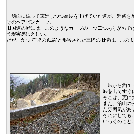
斜面に添って東進しつつ高度を下げていた道が、進路を反
そのヘアピンカーブ。
旧国道の峠には、このようなカーブの一つ二つありがちで
う現実感は乏しい。
だが、かつて“陸の孤島”と形容された三陸の旧情は、この
峠から約１ｋ
峠を出てすぐ
そこは、更に
また、治山の
た雰囲気があ
それにしても
いっそのこと