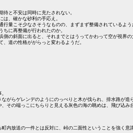
待と不安は同時に充たされない。
には、確かな砂利の手応え。
通行量こそ少なさそうなものの、まずまず整備されているよう
うちに再整備が行われたのか。
側の斜面に出ると、それまでとはうってかわって空が視界の
て、道の性格ががらっと変わるようだ。
事。
さながらゲレンデのようにのっぺりと木が伐られ、排水路が造
や、その端っこにちらりと見える灰色の海の眺めは、飛び込み
る町内放送の一件とは反対に、峠の二面性ということを強く意