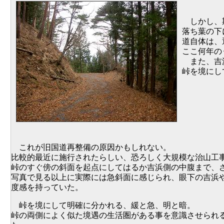
しかし、期
落ち葉の下
道自体は、
ここ何年の
また、吉浜
峠を境にし
これが旧国道再整備の原因かもしれない。
比較的最近に施行されたらしい、恐ろしく大規模な治山工
峠のすぐ傍の斜面を起点にしてはるか吉浜側の中腹まで、
写真で見る以上に実際には急斜面に感じられ、眼下の吉浜
度感を持っていた。
峠を境にして明確に分かれる、緩と急、明と暗。
峠の両側によく似た境遇の生活圏がある事を意識させられ