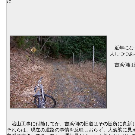
た。
近年になっ
大しつつあ
吉浜側は最
治山工事に付随してか、吉浜側の旧道はその随所に真新
それらは、現在の道路の事情を反映しおらず、大袈裟に見