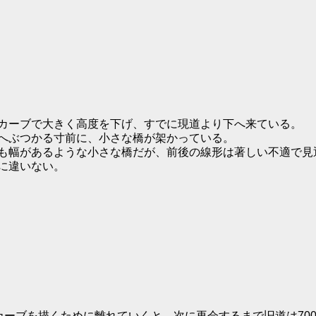
ーブで大きく高度を下げ、すでに現道より下へ来ている。
へぶつかる寸前に、小さな橋が架かっている。
も幅があるような小さな橋だが、前後の線形は著しい不適で見
に違いない。
ーブを描くために離れていくと、次に再会するまで旧道は70