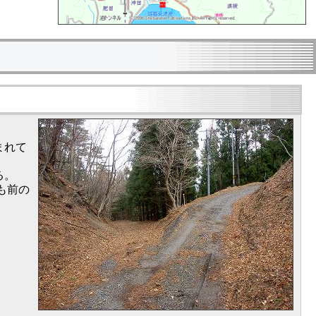
まれて
る。
も前の