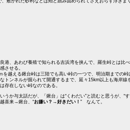
で、敷かれた砂利などは殆ど踏み固められてさえおらず浮きま
良港、あわび養殖で知られる吉浜湾を挟んで、羅生峠とは比べ
感させる。
0ｍを越える鍬台峠は三陸でも高い峠の一つで、明治期までの峠
なトンネルが掘られて開通するまで、延々15km以上も海岸
は存在しない峠なのである。
うか与太話だが、「鍬台」は“くわだい”と読むと思うが、“す
越喜来→鍬台、“
お嫌い？→好きだい！
” なんて。