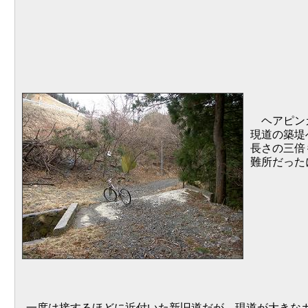
ヘアピンカ
現道の築堤
長さの三倍
難所だった
一度は接するほどに近付いた新旧道だが、現道が大きなカ