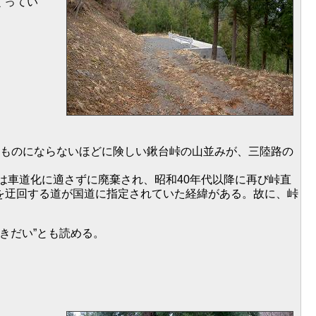
くってい
ものにならないほどに険しい鍬台峠の山並みが、三陸路の
は車道化に適さずに廃棄され、昭和40年代以降に再び峠直
線を迂回する道が国道に指定されていた経緯がある。故に、峠
きだい”とも読める。