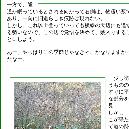
一方で、隧
道が眠っているとされる向かって右側は、物凄い薮
あり、一向に旧道らしき痕跡は現れない。
しかし、これ以上登っていっても稜線の天辺にも達
る勢いなので、この辺で覚悟を決めて、薮入りする
とにしよう。
あー、やっぱりこの季節じゃなきゃ、かなりまずか
たなー。
少し彷
うものの
すぐに平
な部分を
見。
しかし、
こが果た
て道の跡