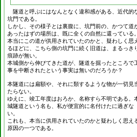
隧道と呼ぶにはなんとなく違和感がある、近代的
坑門である。
しかし、その様子とは裏腹に、坑門前の、かつて道
あったはずの場所は、既に全くの自然に還っている
本当にこの道が供用されていたのかと、疑わしく思
るほどに、こちら側の坑門に続く旧道は、まるっき
痕跡が無い。
本城側から伸びてきた道が、隧道を掘ったところで
事を中断されたという事実は無いのだろうか？
本隧道には扁額や、それに類するような物が一切見
たらない。
ゆえに、竣工年度はおろか、名称すら不明である。
城隧道という名も、私が便宜的に名付けたに過ぎな
い。
これも、本当に供用されていたのかと疑わしく思え
原因の一つである。