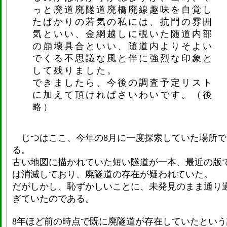
っと廃道廃隧道廃橋廃線趣味を自覚し
たばかりの若気の私には、抗門の雰囲
気といい、金網越しに覗いた随道内部
の崩壊具合といい、随道内よりそよい
でくる不思議な風と伴に強烈な印象と
して残りました。
できましたら、今後の調査予定リスト
に加えて頂ければさいわいです。（後
略）
じつはここ、今年の8月に一度探索していた場所で
る。
古い地図に描かれていた短い隧道が一本、最近の版
は消滅しており、廃隧道の存在が疑われていた。
だがしかし、恥ずかしいことに、未発見のまま通り
ぎていたのである。
8年ほど前の時点で既に廃隧道が存在していたという