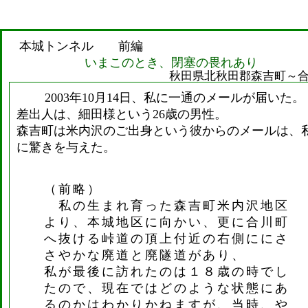
本城トンネル 前編
いまこのとき、閉塞の畏れあり
秋田県北秋田郡森吉町～
2003年10月14日、私に一通のメールが届いた。
差出人は、細田様という26歳の男性。
森吉町は米内沢のご出身という彼からのメールは、
に驚きを与えた。
（前略）
私の生まれ育った森吉町米内沢地区
より、本城地区に向かい、更に合川町
へ抜ける峠道の頂上付近の右側ににさ
さやかな廃道と廃隧道があり、
私が最後に訪れたのは１８歳の時でし
たので、現在ではどのような状態にあ
るのかはわかりかねますが、当時、や