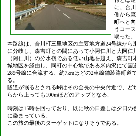
報とは逆
に、合川
側から森
町へと向
うコース
取った。
本路線は、合川町三里地区の主要地方道24号線から
に分岐し、森吉町との間にあって小阿仁川と大阿仁
（阿仁川）の分水嶺である低い山地を越え、森吉町
城地区を経由し、同町の中心地である米内沢にて国
285号線に合流する、約7kmほどの2車線舗装路町道
る。
隧道が眠るとされる峠はその全長の中央付近で、ど
らから上っても100mほどのアップとなる。
時刻は15時を回っており、既に秋の日差しは夕日の
に染まっている。
この旅の最後のターゲットになりそうである。