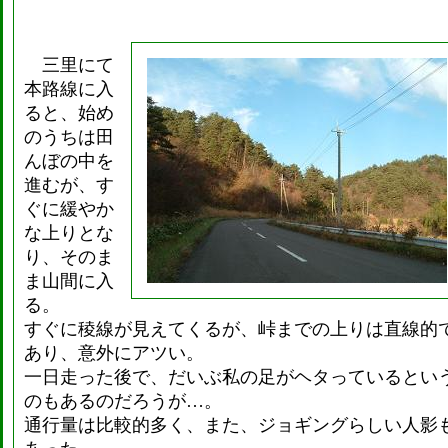
三里にて
本路線に入
ると、始め
のうちは田
んぼの中を
進むが、す
ぐに緩やか
な上りとな
り、そのま
ま山間に入
る。
すぐに稜線が見えてくるが、峠までの上りは直線的
あり、意外にアツい。
一日走った後で、だいぶ私の足がヘタっているとい
のもあるのだろうが…。
通行量は比較的多く、また、ジョギングらしい人影