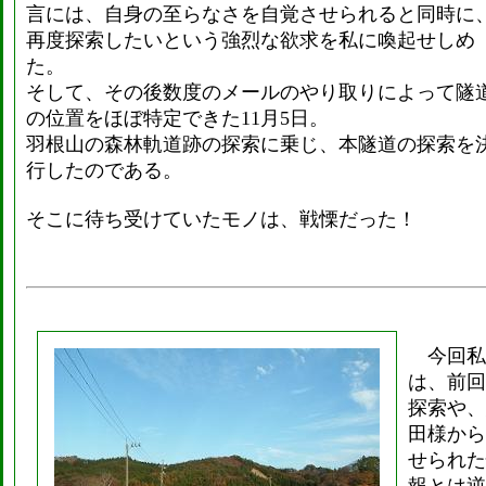
言には、自身の至らなさを自覚させられると同時に
再度探索したいという強烈な欲求を私に喚起せしめ
た。
そして、その後数度のメールのやり取りによって隧
の位置をほぼ特定できた11月5日。
羽根山の森林軌道跡の探索に乗じ、本隧道の探索を
行したのである。
そこに待ち受けていたモノは、戦慄だった！
今回私
は、前回
探索や、
田様から
せられた