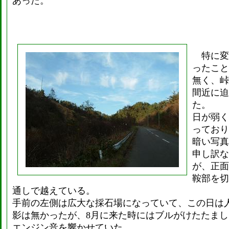
あった。
特に変
ったこと
無く、峠
間近に迫
た。
日が弱く
っており
暗い写真
申し訳な
が、正面
鞍部を切
通しで越えている。
手前の左側は広大な採石場になっていて、この日は
影は無かったが、8月に来た時にはブルがけたたまし
エンジン音を響かせていた。