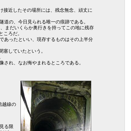
け接近したその場所には、残念無念、頑丈に
岩隧道の、今日見られる唯一の痕跡である。
には、まだいくらか奥行きを持ってこの地に残存
ところだ。
のであったといい、現存するものはその上半分
閉塞していたという。
。
想像され、なお悔やまれるところである。
信越線の
見る限