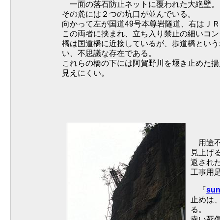
一面の落石防止ネットに覆われた大絶壁。
その麓には２つの坑口が並んでいる。
向かって左が国道49号本尊岩隧道、右はＪ
この両者に挟まれ、立ち入り禁止の細いコン
橋は国道橋に近接しているが、歩道橋という
い、不思議な存在である。
これらの橋の下には阿賀野川を堰き止めた揚
見えにくい。
用途不
見上げ
返され
工事用
『
su
止めは
る。
幸い死