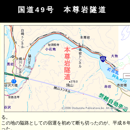
国道49号 本尊岩隧道
る。
この地の隘路としての宿運を初めて断ち切ったのが、平成８年
った。