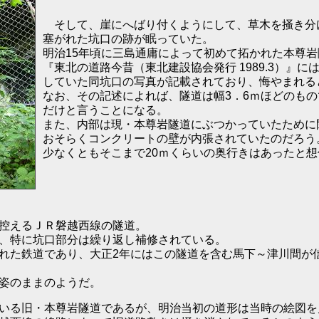
そして、崖にへばり付くようにして、草木を掻き分
塞がれた坑口の跡が眠っていた。
明治15年頃に三島通庸によって初めて拓かれた本尊
『東北の道路今昔（東北建設協会発行 1989.3）』
していた同坑口の写真が記載されており、悔やまれる
なお、その記述によれば、隧道は幅3．6ｍほどのも
だけと言うことになる。
また、内部は現・本尊岩隧道にぶつかっていたために
おそらくコンクリートの壁が内張されていたのだろう
少なくともそこまで20ｍくらいの奥行きはあったと
控えるＪＲ磐越西線の隧道。
、特に坑口部分は繰り返し補修されている。
れた鉄道であり、大正2年にはこの隧道を含む馬下～津川間が
姿のままのようだ。
いる旧・本尊岩隧道であるが、明治当初の道形は当時の絵図を