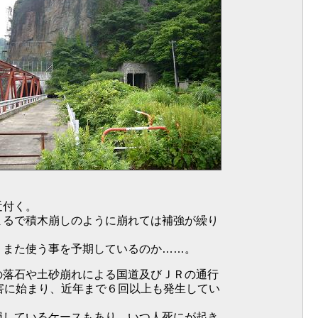
近付く。
まるで積木崩しのように崩れては補強が繰り
、また使う事を予期しているのか……。
の落石や土砂崩れによる国道及びＪＲの通行
害に始まり、近年まで６回以上も発生してい
損しているケースもあり、いつ人死にが起き