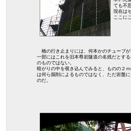
ても不
現在は
ここに
橋の行き止まりには、何本かのチューブが
一部にはこれを旧本尊岩隧道の名残だとする
のものではない。
暗がりの中を覗き込んでみると、ものの２ｍ
は何ら掘削によるものではなく、ただ岩盤に
のだ。