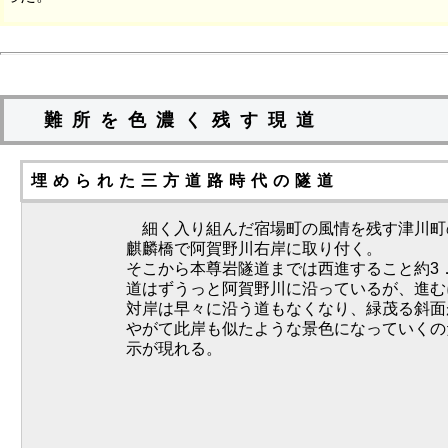
難所を色濃く残す現道
埋められた三方道路時代の隧道
細く入り組んだ宿場町の風情を残す津川町の
麒麟橋で阿賀野川右岸に取り付く。
そこから本尊岩隧道までは西進すること約3．
道はずうっと阿賀野川に沿っているが、進む
対岸は早々に沿う道もなくなり、緑茂る斜面
やがて此岸も似たような景色になっていくの
示が現れる。