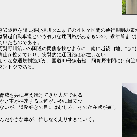
岩隧道を間に挟む揚川ダムまでの４ｋｍ区間の通行規制の表
は磐越自動車道という有力な迂回路があるものの、数年前まで
ていたものである。
阿賀野川沿いの国道の両側を挟むように、南に越後山地、北には
高山が控えており、実質的に迂回路は存在しない。
ような交通規制箇所が、国道49号線若松～阿賀野市間には何
ダントツである。
脅威を共に与え続けてきた大河である。
かと車が往来する国道がいやに目立つ。
ないが、道路好きの目にはむしろ、その存在感が嬉し
んだ小さな車が、忙しなく走りすぎていく。