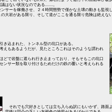
思議はない状況なのである……。
センサーを稼働させ、２４時間態勢で僅かな土壌の動きも監視
この大岩がある限り、そして道がここを通る限り危険は絶えな
引き込まれた、トンネル型の坑口がある。
考えもあるようだが、見たところこれはそのような謂われ
ほどで岩盤に遮られ行き止まっており、そもそもこの坑口
センサー類を取り付けるためだけの鉄の覆いと考えられる
それでも穴好きとしては立ち入らぬ訳にもいかず、路面よ
背後は凹凸の乏しい灰褐色の地肌があるばかりである。