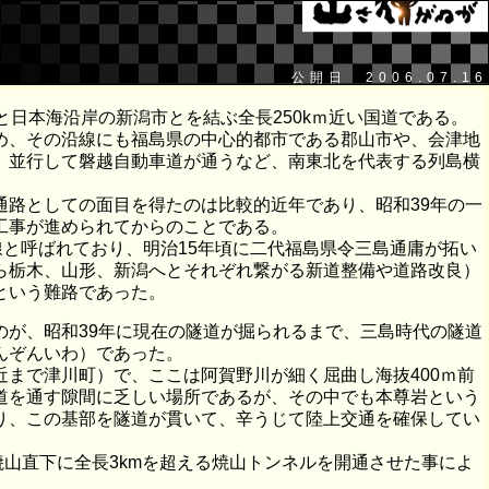
公開日 2006.07.16
日本海沿岸の新潟市とを結ぶ全長250kｍ近い国道である。
め、その沿線にも福島県の中心的都市である郡山市や、会津地
、並行して磐越自動車道が通うなど、南東北を代表する列島横
通路としての面目を得たのは比較的近年であり、昭和39年の一
工事が進められてからのことである。
線と呼ばれており、明治15年頃に二代福島県令三島通庸が拓い
ら栃木、山形、新潟へとそれぞれ繋がる新道整備や道路改良）
という難路であった。
が、昭和39年に現在の隧道が掘られるまで、三島時代の隧道
んぞんいわ）であった。
近まで津川町）で、ここは阿賀野川が細く屈曲し海抜400ｍ前
道を通す隙間に乏しい場所であるが、その中でも本尊岩という
り、この基部を隧道が貫いて、辛うじて陸上交通を確保してい
山直下に全長3kmを超える焼山トンネルを開通させた事によ