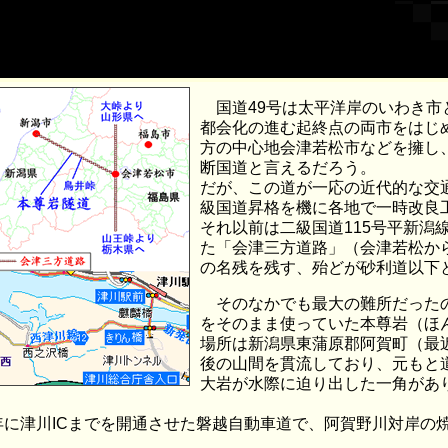
国道49号は太平洋岸のいわき市と
都会化の進む起終点の両市をはじ
方の中心地会津若松市などを擁し
断国道と言えるだろう。
だが、この道が一応の近代的な交
級国道昇格を機に各地で一時改良
それ以前は二級国道115号平新潟
た「会津三方道路」（会津若松か
の名残を残す、殆どが砂利道以下
そのなかでも最大の難所だったの
をそのまま使っていた本尊岩（ほ
場所は新潟県東蒲原郡阿賀町（最
後の山間を貫流しており、元もと
大岩が水際に迫り出した一角があ
に津川ICまでを開通させた磐越自動車道で、阿賀野川対岸の焼