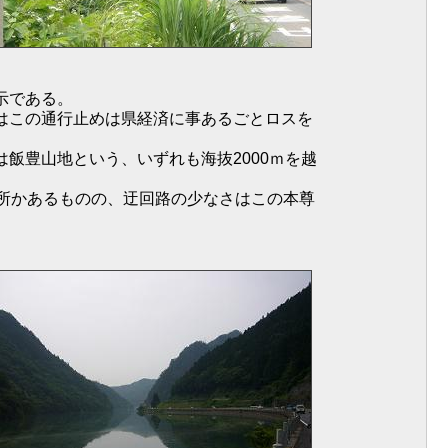
示である。
はこの通行止めは県経済に事あるごとロスを
飯豊山地という、いずれも海抜2000ｍを越
箇所かあるものの、迂回路の少なさはこの本尊