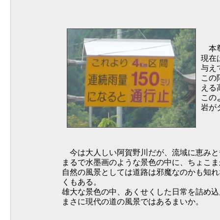
本尊
現在
与え
この
える
この
岩が
今は大人しい阿賀野川だが、流域に恵みと
まるで水墨画のような景色の中に、ちょこま
自然の風景としては道路は邪魔なのかも知れ
くもある。
雄大な景色の中、あくせくした日常を詰め込
まさに現代の道の風景ではあるまいか。