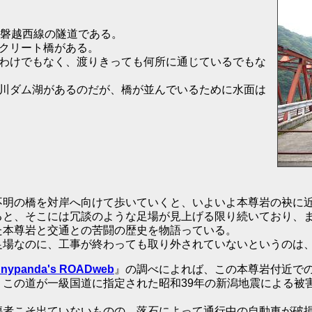
Ｒ磐越西線の隧道である。
クリート橋がある。
わけでもなく、渡りきっても何所に通じているでもな
川ダム湖があるのだが、橋が並んでいるために水面は
明の橋を対岸へ向けて歩いていくと、いよいよ本尊岩の袂に
ると、そこには冗談のような足場が見上げる限り続いており、
た本尊岩と交通との苦闘の歴史を物語っている。
足場なのに、工事が終わっても取り外されていないというのは
nnypanda's ROADweb
』の調べによれば、この本尊岩付近で
、この道が一級国道に指定された昭和39年の新潟地震による被
傷者こそ出ていないものの、落石によって通行中の自動車が破