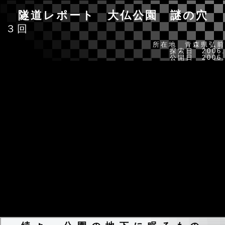
隧道レポート 大仏公園 謎の穴
３回
所在地 青森県弘前
探索日 2006.
公開日 2006.