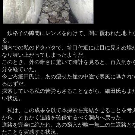
鉄格子の隙間にレンズを向けて、闇に覆われた地上
る。
洞内での私のドタバタで、坑口付近には目に見えぬ埃
なり舞い上がってしまったようだ。
このとき、外の暗さに驚いて時計を見ると、再入洞から
分を経ていた。
今ごろ細田氏は、あの痩せた崖の中途で寒風に曝され
るはずだ。
探索している私の苦労もさることながら、細田氏もま
い状況。
私は、この成果を以て本探索を完結させることを考
がら、ともかく退路を確保するべく洞内へ戻った。
進路を完全に絶たれ、あの窮穴が唯一無二の生還路と
たことを実感する状況。