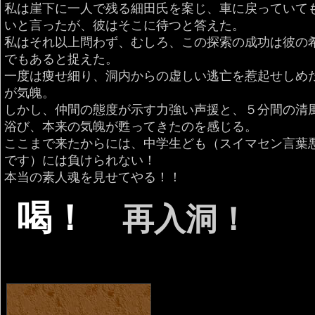
私は崖下に一人で残る細田氏を案じ、車に戻っていて
いと言ったが、彼はそこに待つと答えた。
私はそれ以上問わず、むしろ、この探索の成功は彼の
でもあると捉えた。
一度は痩せ細り、洞内からの虚しい逃亡を惹起せしめ
が気魄。
しかし、仲間の態度が示す力強い声援と、５分間の清
浴び、本来の気魄が甦ってきたのを感じる。
ここまで来たからには、中学生ども（スイマセン言葉
です）には負けられない！
本当の素人魂を見せてやる！！
喝！
再入洞！