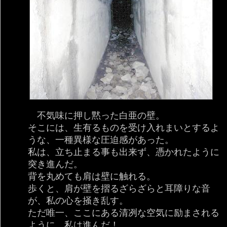
不気味に押し黙った白亜の壁。
そこには、生有るものを受け入れまいとするよ
うな、一種異様な圧迫感があった。
私は、立ち止まる事も出来ず、憑かれたように
突き進んだ。
背を丸めても肩は壁に触れる。
歩くと、肩が壁を摺るざらざらと耳障りな音
が、私の心を掻き乱す。
ただ唯一、ここにある清冽な空気に励まされる
ように、私は進んだ！