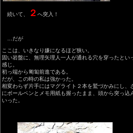
２
続いて、
へ突入！
…だが
ここは、いきなり嫌になるほど狭い。
固い岩盤に、無理矢理人一人が通れる穴を穿ったとい
感じ。
初っ端から匍匐前進である。
だが、この時の私は強かった。
相変わらず片手にはマグライト２本を鷲づかみにし、
にボールペンとメモ用紙も握ったまま、頭から突っ込
いった。