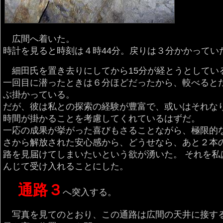
広間へ着いた。
時計を見ると時刻は４時44分。戻りは３分かかってい
細田氏を置き去りにしてから15分が経とうとしてい
一回目に潜ったときは６分ほどだったから、較べると
ぶ掛かっている。
だが、彼は私との探索の経験が豊富で、或いはそれな
時間が掛かることを考慮してくれているはずだ。
一応の成果が挙がった喜びもさることながら、極限的
さから解放された安心感から、どうせなら、あと２本
路を見届けてしまいたいという欲が湧いた。 それを私
んじて受け入れることにした。
通路３
へ突入する。
写真を見てのとおり、この通路は広間の天井に接す