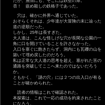
だが、無情にも、そこには鉄壁の扉。
否！ 嵌め殺しの鉄格子であった。
穴は、確かに外界へ通じていた。
おそらくそれは、少年達が大冒険の末に辿った
道の逆順だった。
しかし、25年は長すぎた。
大人達は、こんな怪しげな穴が長閑な公園の一
角に口を開けていることを許さなかった。
入口を塞ぐに飽きたらず、洞内にも瓦礫の山を
築いて埋め戻したのだろう。
私は正常な大人達の思考を超え、塞がれた筈の
通路を突破してここへ来たのではないだろう
か。
ともかく、「謎の穴」には２つの出入口が有る
ことが確かめられた。
読者の情報はこれで確認された。
本探索は、これで一応の成功を約束されたこと
になろう。