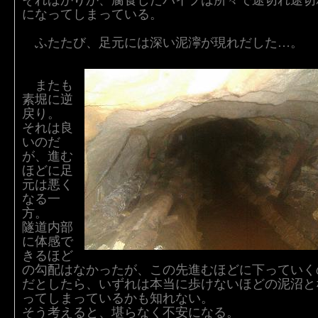
そればかりか、腐食したパイプは所々で途切れ途切
になってしまっている。
ふたたび、足元には深い泥濘が現れだした…。
またも
素堀に逆
戻り。
それは良
いのだ
が、進む
ほどに足
元は悪く
なる一
方。
隧道内部
に体感で
きるほど
の勾配はなかったが、この先進むほどに下っていく
だとしたら、いずれは本当に歩けないほどの泥沼と
ってしまっているかも知れない。
そう考えると、堪らなく不安になる。