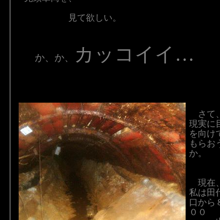
見て欲しい。
カッコイイ…
か、か、
さて
現実に
を向け
もらお
か。
現在
私は田
口から
００