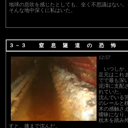
地球の息吹を感じたとしても、全く不思議はない。
そんな地中深くに私はいた。
３－３ 窒 息 隧 道 の 恐 怖
12:57
いつしか
足元はこれ
でで最も深
泥濘に支配
れていた。
沈んでいる
のレールと
木の感触さ
曖昧になり
枕木を踏み
すと、膝まで沈んだ。