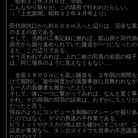
昭和３２年３月６日、早朝。
こんなやり取りが、この場所で行われたらしい。
（『上北新聞』昭和３２年４月号より）
田代側坑口から約６００ｍ入った辺りは、完全な素
のままの姿である。
そして、当時の工事記録に拠れば、鉱山側と田代側
両方から掘り進められていた隧道が一つになったの
また、この辺りである。
そう言われてみれば、上の二枚の写真の岩肌の様子
は、同じ場所のように見えなくもない…。
全長１８００ｍにも及ぶ隧道を、２年弱の期間を
けて掘削し、途中何度かの落盤事故に見舞われなが
も一人の負傷者も無かったという。
そして、遂に一つに繋がってみれば、なんと驚く事
かれ、その両側の切羽の誤差は、わずかに５ミリだ
だったと言う。
現在のようにコンピュータ制御のマシーンが掘り進
たのではなく、ヤマの男達の手作業である。
ピラミッドやナスカの地上絵も確かにすごいが、こ
誤差が事実なら、タシロズイドウも世界の不思議遺
なのでは？！