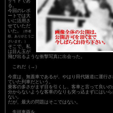
サイトであ
る。
今回のレポ
ートでは大
いに活用さ
せていただ
いた。
（作者
様、ありがとうご
ざいます。）
そこで、私
は目ん玉が
飛び出るような衝撃写真に出会った。
これだ（→）
今度は、無蓋車であるが、やはり田代隧道に運行さ
ていた列車だという。
乗客の多さがまず目を引くし、客車と言って良いの
分からないような客車のなりも突っ込まずにはいら
ない。
だが、最大の問題はそこではない。
先頭車両を、