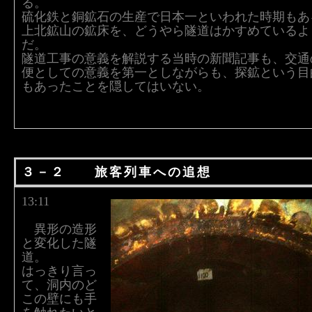
る。
硫化鉄と銅鉱石の生産で日本一といわれた時期もあ
上北鉱山の鉱床を、どうやら隧道はかすめているよ
だ。
隧道工事の意義を解説する当時の新聞記事も、交通
便としての意義を第一としながらも、探鉱という目
もあったことを隠してはいない。
３－２ 旅客列車への追想
13:11
異形の造形
と変化した隧
道。
はっきり言っ
て、洞内のど
この壁にも手