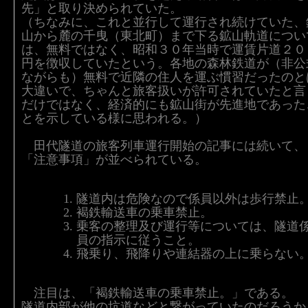
先」と取り決められていた。
（ちなみに、これと並行して運行され続けていた、
山から麓の千曳（東北町）まで下る鉱山軌道につい
は、無料ではなく、昭和３０年当時で運賃片道２０
円を徴収していたという。各地の森林鉄道が（非公
ながらも）無料で近隣の住人を運ぶ慣習だったのと
大違いで、ちゃんと旅客扱いが許可されていたと言
だけではなく、経済的にも鉱山街が先進地であった
とを示している様に思われる。）
田代隧道の旅客列車運行開始の記事には続いて、
「注意事項」が並べられている。
隧道内は危険なので係員以外は歩行禁止
褐鉄輸送車の乗車禁止。
乗客の整理及び運行等については、隧道
員の指示に従うこと。
飛乗り、飛降りや連結器の上に乗らない
注目は、「褐鉄輸送車の乗車禁止。」である。
隧道内部が他の坑道などと繋がっていたのだろうか