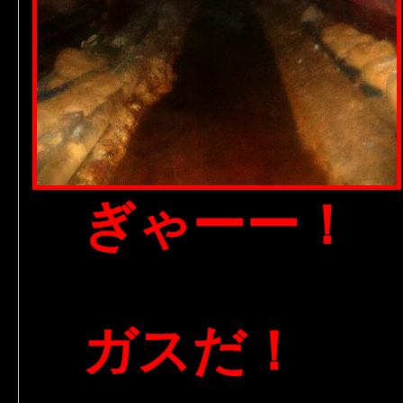
ぎゃーー！
ガスだ！