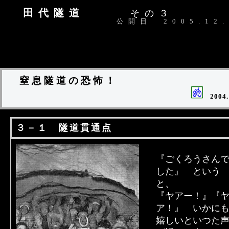
田代隧道
その３
公開日 2005.12.
窒息隧道の恐怖！
2004.
３－１ 隧道貫通点
『ごくろうさん
した』 という
と、
『ヤアー！』『
ア！』 いかに
嬉しいといつた