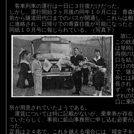
客車列車の運行は一日に３往復だけだった。
しかし、運行開始２ヶ月後の同年１０月には、青森
前から隧道田代口までのバスが開通し、これらは相
に連絡され、日帰りでの青森往復が可能になったと
同紙１０月号に報じられている。（写真下）
故に
この鉄
は単純
両側の
口を結
だけの
で、隧
外には
長され
ず、そ
ぞれの
口に乗
所が用意されていたようである。
運賃については特に記載がないが、乗車券が存在
ていたらしく、事前に鉱山事務所に申し込む必要が
った。
定員は２４名で、これを越える場合には「婦女子を