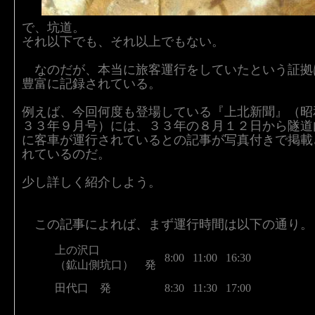
で、坑道。
それ以下でも、それ以上でもない。
なのだが、本当に旅客運行をしていたという証拠
豊富に記録されている。
例えば、今回何度も登場している『上北新聞』（昭
３３年９月号）には、３３年の８月１２日から隧道
に客車が運行されているとの記事が写真付きで掲載
れているのだ。
少し詳しく紹介しよう。
この記事によれば、まず運行時間は以下の通り。
上の沢口
8:00
11:00
16:30
（鉱山側坑口） 発
田代口 発
8:30
11:30
17:00