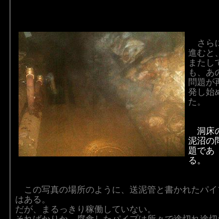
さら
進むと
またし
も、あ
問題が
発し始
た。
洞床
泥沼の
題であ
る。
この写真の場所のように、送泥管と書かれたパイ
はある。
だが、まるっきり稼働していない。