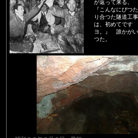
が返って来る。
『こんなにぴつ
り合つた隧道工
は、初めてです
ヨ。』 誰かが
つた。