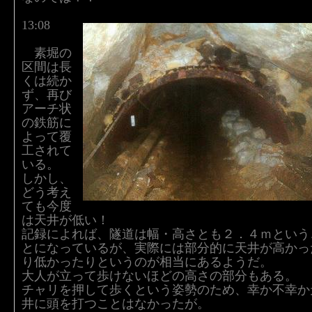
13:08
素堀の
区間は長
くは続か
ず、再び
アーチ状
の鉄筋に
よって覆
工されて
いる。
しかし、
どう考え
ても今度
は天井が低い！
記録によれば、隧道は幅・高さとも２．４ｍという
とになっているが、実際には部分的に天井が高かっ
り低かったりというのが相当にあるようだ。
大人が立って歩けないほどの高さの部分もある。
チャリを押して歩くという姿勢のため、幸か不幸か
井に頭を打つことはなかったが。