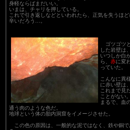
身軽ならばまだいい。
いまは、チャリを押している。
これで引き返しなどといわれたら、正気を失うほど
辛いだろう…。
ゴツゴツ
した岩壁は
いつしか白
ら、
赤
に変
っていた。
こんなに異
に赤い壁は
これまで見
ことがない
まるで、血
通う肉のような色だ。
地球という体の胎内洞窟をイメージさせた。
この色の原因は、一般的な泥ではなく、鉄や銅で