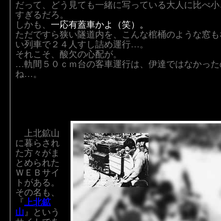
だって、どう見ても一緒に写っている大人に比べ小
すぎるだろ。
しかも、
一応有蓋車かよ（笑）。
ただですら狭い隧道内を、こんな棺桶のような窓も
い列車で２４人すし詰め運行…。
それこそ、酸欠の心配が。
…軌間５０ｃｍ台の客車運行は、伊達ではなかった
ね…。
上北鉱山
に暮らされ
た方々がま
とめられた
ＷＥＢサイ
トがある。
その名も、
『
上北鉱
山
』という