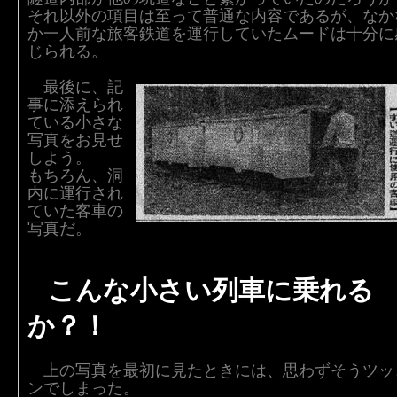
それ以外の項目は至って普通な内容であるが、なか
か一人前な旅客鉄道を運行していたムードは十分に
じられる。
最後に、記
事に添えられ
ている小さな
写真をお見せ
しよう。
もちろん、洞
内に運行され
ていた客車の
写真だ。
こんな小さい列車に乗れる
か？！
上の写真を最初に見たときには、思わずそうツッ
ンでしまった。