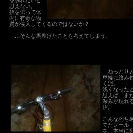
を触れたいと
思えない。
指を伝って体
内に有毒な物
質が侵入してくるのではないか？
…そんな馬鹿げたことを考えてしまう。
ねっとり
車輪に絡み
く泥。
浅くなった
思えば、ま
深みが現れ
沼。
こんな朽ち
てたレール
を、本当に