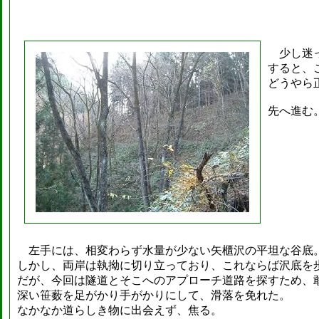
少し迷っ
すると、
どうやら
先へ進む
左手には、相変わらず水量が少ない矢櫃沢の平坦な谷底
しかし、両岸は執拗に切り立っており、これならば沢底を
だが、今回は隧道とそこへのアプローチ道路を探すため、
深い笹薮を足がかり手がかりにして、滑落を免れた。
なかなか道らしき物に出会えず、焦る。