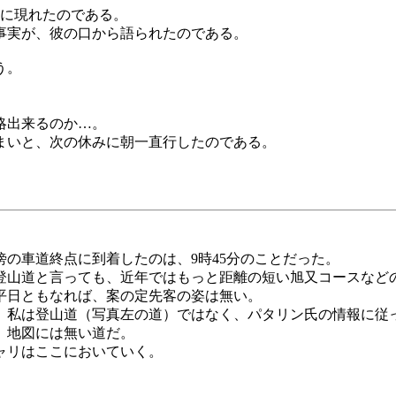
店に現れたのである。
事実が、彼の口から語られたのである。
う。
略出来るのか…。
まいと、次の休みに朝一直行したのである。
の車道終点に到着したのは、9時45分のことだった。
登山道と言っても、近年ではもっと距離の短い旭又コースなど
平日ともなれば、案の定先客の姿は無い。
、私は登山道（写真左の道）ではなく、パタリン氏の情報に従
、地図には無い道だ。
ャリはここにおいていく。