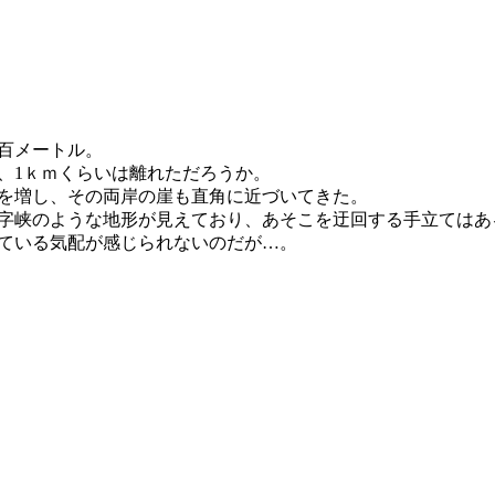
百メートル。
、1ｋｍくらいは離れただろうか。
を増し、その両岸の崖も直角に近づいてきた。
字峡のような地形が見えており、あそこを迂回する手立てはあ
ている気配が感じられないのだが…。