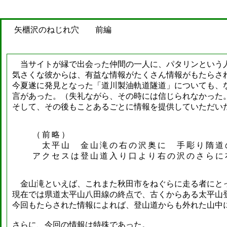
矢櫃沢のねじれ穴 前編
当サイトが縁で出会った仲間の一人に、パタリンという
気さくな彼からは、有益な情報がたくさん情報がもたらさ
今夏遂に発見となった「道川製油軌道隧道」についても、
言があった。（失礼ながら、その時には信じられなかった
そして、その後もことあるごとに情報を提供していただい
（前略）
太平山 金山滝の右の沢奥に 手彫り隋道
アクセスは登山道入り口より右の沢のさらに
金山滝といえば、これまた秋田市をねぐらに走る者にと
現在では県道太平山八田線の終点で、古くからある太平山
今回もたらされた情報によれば、登山道からも外れた山中
さらに、今回の情報は特殊であった。