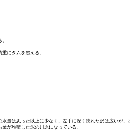
る。
慎重にダムを超える。
水量は思った以上に少なく、左手に深く抉れた沢は広いが、
ち葉が堆積した泥の川原になっている。