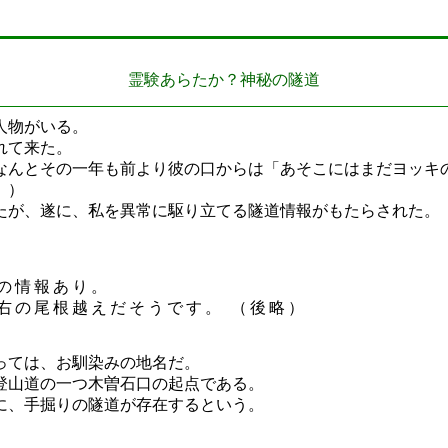
霊験あらたか？神秘の隧道
人物がいる。
れて来た。
なんとその一年も前より彼の口からは「あそこにはまだヨッキ
。）
たが、遂に、私を異常に駆り立てる隧道情報がもたらされた。
の情報あり。
右の尾根越えだそうです。 （後略）
っては、お馴染みの地名だ。
登山道の一つ木曽石口の起点である。
に、手掘りの隧道が存在するという。