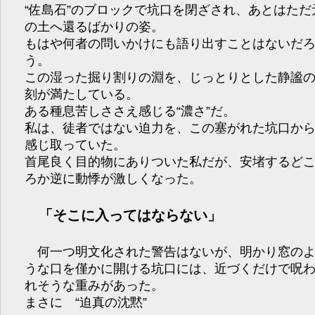
“佐島石”のブロックで坑口を閉ざされ、あとはただ
の土へ還るばかりの姿。
もはや何者の問いかけにも語り出すことはないだ
う。
この湿った掘り割りの淵を、じっとりとした静謐
刻が満たしている。
ある種息苦しささえ感じる“濃さ”だ。
私は、徒者ではない迫力を、この塞がれた坑口か
感じ取っていた。
首尾良く目的物にありついた私だが、安堵するど
ろか逆に動悸が激しくなった。
「そこに入ってはならない」
何一つ明文化された警告はないが、明かり窓の
うな口を僅かに開ける坑口には、近づくだけで呪
れそうな重みがあった。
まさに “迫真の沈黙”