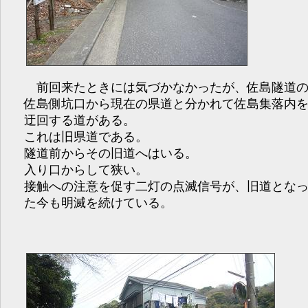
前回来たときには気づかなかったが、佐島隧道
佐島側坑口から現在の県道と分かれて佐島集落内
迂回する道がある。
これは旧県道である。
隧道前からその旧道へはいる。
入り口からして狭い。
接触への注意を促す二灯の点滅信号が、旧道とな
た今も明滅を続けている。