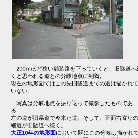
200ｍほど狭い舗装路を下っていくと、旧隧道へ
くと思われる道との分岐地点に到着。
現在の地形図ではこの先旧隧道までの道は描かれ
いない。
写真は分岐地点を振り返って撮影したものであ
る。
左の道が旧県道で今来た道。そして、正面右寄り
細道が旧隧道へ続く。
大正10年の地形図
において既にこの分岐は描かれ