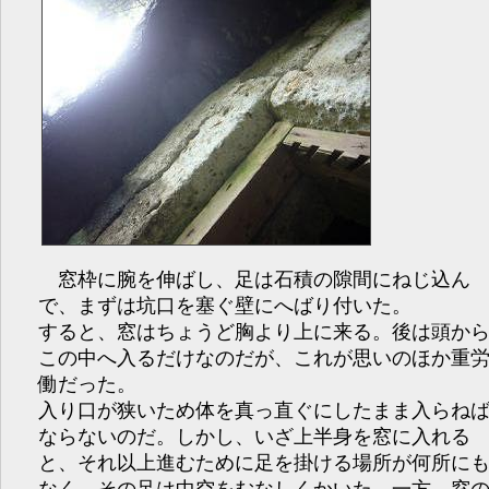
窓枠に腕を伸ばし、足は石積の隙間にねじ込ん
で、まずは坑口を塞ぐ壁にへばり付いた。
すると、窓はちょうど胸より上に来る。後は頭か
この中へ入るだけなのだが、これが思いのほか重
働だった。
入り口が狭いため体を真っ直ぐにしたまま入らね
ならないのだ。しかし、いざ上半身を窓に入れる
と、それ以上進むために足を掛ける場所が何所に
なく、その足は中空をむなしくかいた。一方、窓