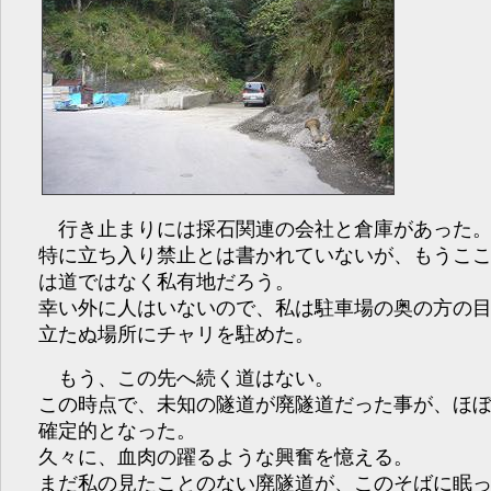
行き止まりには採石関連の会社と倉庫があった
特に立ち入り禁止とは書かれていないが、もうこ
は道ではなく私有地だろう。
幸い外に人はいないので、私は駐車場の奥の方の
立たぬ場所にチャリを駐めた。
もう、この先へ続く道はない。
この時点で、未知の隧道が廃隧道だった事が、ほ
確定的となった。
久々に、血肉の躍るような興奮を憶える。
まだ私の見たことのない廃隧道が、このそばに眠