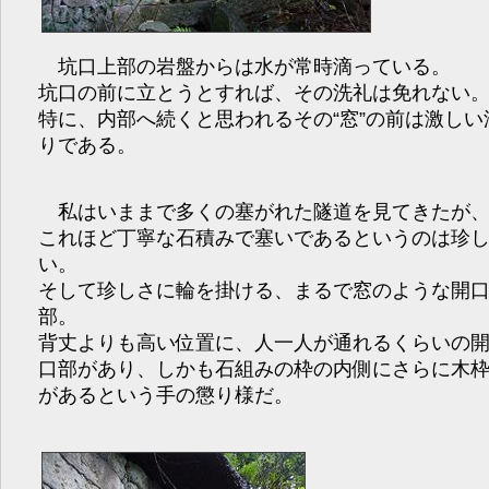
坑口上部の岩盤からは水が常時滴っている。
坑口の前に立とうとすれば、その洗礼は免れない
特に、内部へ続くと思われるその“窓”の前は激しい
りである。
私はいままで多くの塞がれた隧道を見てきたが
これほど丁寧な石積みで塞いであるというのは珍
い。
そして珍しさに輪を掛ける、まるで窓のような開
部。
背丈よりも高い位置に、人一人が通れるくらいの
口部があり、しかも石組みの枠の内側にさらに木
があるという手の懲り様だ。