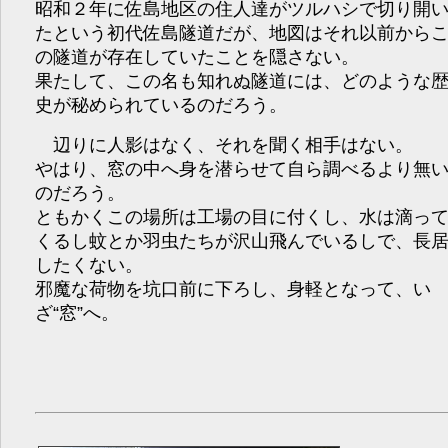
昭和２年に佐島地区の住人達がツルハシで切り開
たという初代佐島隧道だが、地図はそれ以前から
の隧道が存在していたことを隠さない。
果たして、この名も知れぬ隧道には、どのような
史が秘められているのだろう。
辺りに人影はなく、それを聞く相手はない。
やはり、窓の中へ身を潜らせて自ら調べるより無
のだろう。
ともかくこの場所は工場の目に付くし、水は滴っ
くるし蚊とか羽虫たちが沢山飛んでいるしで、長
したくない。
邪魔な荷物を坑口前に下ろし、身軽となって、い
ざ“窓”へ。