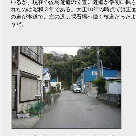
いるが、現在の佐島隧道の位置に隧道が最初に掘
れたのは昭和２年である。大正10年の時点では正
の道が本道で、左の道は採石場へ続く枝道だった
うだ。