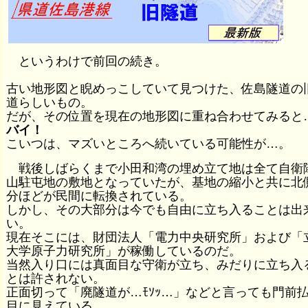
というわけで前回の続き。
古い地形図と睨めっこしていて見つけた、佐島隧道の
道らしいもの。
だが、その位置を現在の地形図に重ね合わせてみると
バイ！
こいつは、マズいところへ続いている可能性が…。
戦後しばらくまで小田和湾の埋め立て地は全て自衛
山駐屯地の敷地となっていたが、基地の縮小と共に北
分ほどが民間に転換されている。
しかし、その大部分は今でも自由に立ち入ることは出
い。
現在そこには、財団法人「電力中央研究所」および「
大学原子力研究所」が稼働しているのだ。
当然入り口には真面目な守衛が立ち、みだりに立ち入
とは許されない。
正面切って「廃隧道が…ﾓｿｯ…」などと言っても門前
目に見えている。