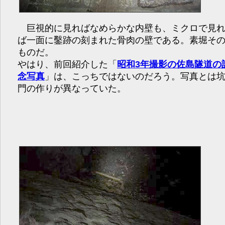
巨視的に見ればなめらかな内壁も、ミクロで見
ば一面に鑿跡の刻まれた骨肉の壁である。素堀そ
ものだ。
やはり、前回紹介した「
昭和3年撮影の佐島隧道の
念写真
」は、こっちではないのだろう。写真とは
門の作りが異なっていた。