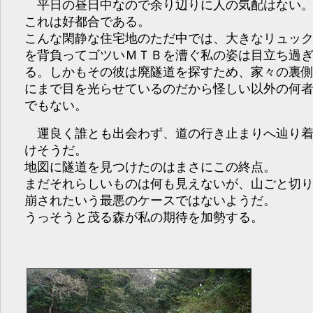
平日の昼日中なので余り辺りに人の気配はない
これは好都合である。
こんな閑静な住宅地のただ中では、大きなリュッ
を背負ってゴツいＭＴＢを漕ぐ私の姿は目立ち過
る。しかもその彼は廃隧道を探すため、家々の裏
にまで目を光らせているのだから怪しい以外の何
でもない。
運良く誰とも出会わず、道の行き止まりへ辿り
けそうだ。
地図に隧道を見つけたのはまさにこの終点。
まだそれらしいものは何も見えないが、山ごと切
崩されたいう最悪のケースではないようだ。
うっそうと茂る森が私の期待を加勢する。