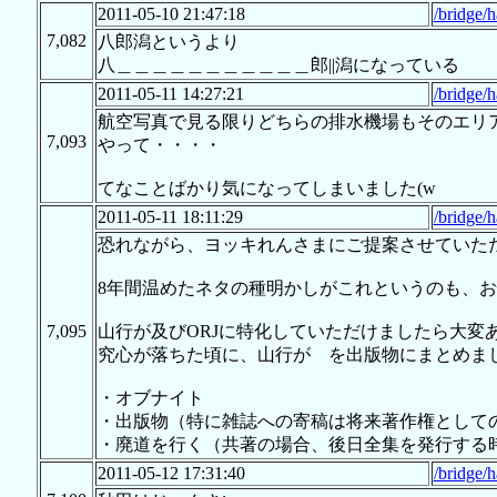
2011-05-10 21:47:18
/bridge/
7,082
八郎潟というより
八＿＿＿＿＿＿＿＿＿＿＿郎||潟になっている
2011-05-11 14:27:21
/bridge/
航空写真で見る限りどちらの排水機場もそのエリ
7,093
やって・・・・
てなことばかり気になってしまいました(w
2011-05-11 18:11:29
/bridge/
恐れながら、ヨッキれんさまにご提案させていた
8年間温めたネタの種明かしがこれというのも、
7,095
山行が及びORJに特化していただけましたら大変
究心が落ちた頃に、山行が を出版物にまとめま
・オブナイト
・出版物（特に雑誌への寄稿は将来著作権として
・廃道を行く（共著の場合、後日全集を発行する
2011-05-12 17:31:40
/bridge/