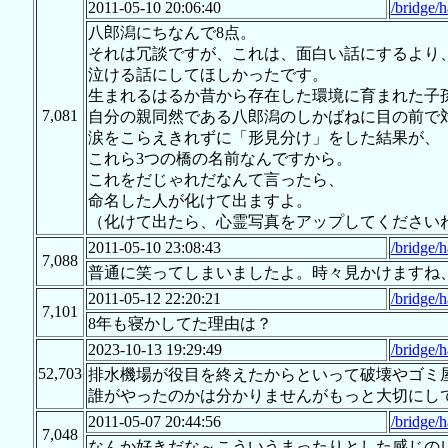
2011-05-10 20:06:40
/bridge/
八郎潟にちなんで8点。
それは冗談ですが、これは、面白い話にするより
泣ける話にしてほしかったです。
生まれるはるか昔から存在した環境に育まれた子
7,081
自分の親同然である八郎潟のしかばねに目の前で
涙をこらえきれずに「形見分け」をした結果が、
これら3つの橋の名前なんですから。
これをだじゃれだなんて言ったら、
命名した人が化けて出ますよ。
（化けて出たら、心霊写真をアップしてくださいね
2011-05-10 23:08:43
/bridge/
7,088
普通に笑ってしまいましたよ。時々見かけますね
2011-05-12 22:20:21
/bridge/
7,101
8年も寝かしてた理由は？
2023-10-13 19:29:49
/bridge/
52,703
排水機場が役目を終えたからといって破壊やゴミ
誰がやったのかは分かりませんがもっと大切にし
2011-05-07 20:44:56
/bridge/h
7,048
なんか好きだな～こういうまったりとした感じの