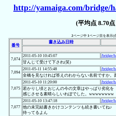
http://yamaiga.com/bridge/h
(平均点 8.70
2
ページ中
1
ページ目を表示(
書き込み日時
番号
2011-05-10 10:45:07
/bridge/
7,074
甘んじて受けて下され(笑)
2011-05-11 14:55:48
/bridge/
7,094
全橋を見なければ答えのわからない名前ですか。
2011-05-10 11:20:00
/bridge/
7,075
若かりし頃とおじんの今の文章はやっぱり劣化を
感じさせる素晴らしいれぽでした。wwwwwwww
2011-05-10 13:47:18
/bridge/
7,077
他の未完結書きかけコンテンツも続き書いてね♪
待ってるよん