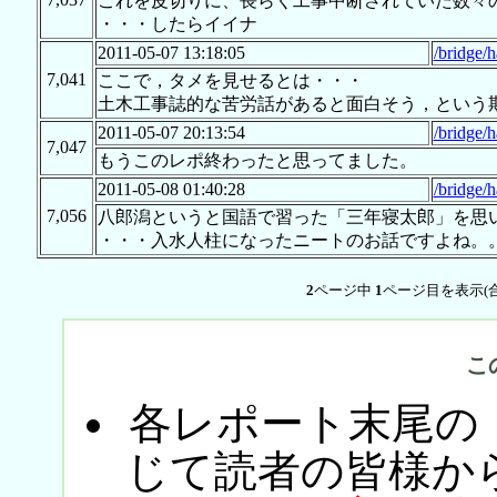
これを皮切りに、長らく工事中断されていた数々
・・・したらイイナ
2011-05-07 13:18:05
/bridge/h
7,041
ここで，タメを見せるとは・・・
土木工事誌的な苦労話があると面白そう，という
2011-05-07 20:13:54
/bridge/h
7,047
もうこのレポ終わったと思ってました。
2011-05-08 01:40:28
/bridge/h
7,056
八郎潟というと国語で習った「三年寝太郎」を思
・・・入水人柱になったニートのお話ですよね。
2
ページ中
1
ページ目を表示(
こ
各レポート末尾の
じて読者の皆様か