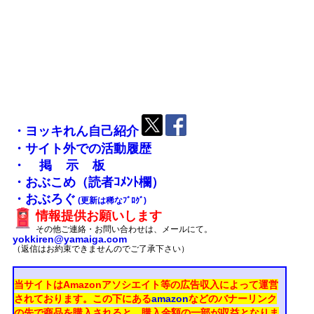
・ヨッキれん自己紹介
・サイト外での活動履歴
・掲示板
・おぶこめ（読者ｺﾒﾝﾄ欄）
・おぶろぐ
(更新は稀なﾌﾞﾛｸﾞ)
情報提供お願いします
その他ご連絡・お問い合わせは、メールにて。
yokkiren@yamaiga.com
（返信はお約束できませんのでご了承下さい）
当サイトはAmazonアソシエイト等の広告収入によって運営
されております。
この下にある
amazon
などのバナーリンク
の先で商品を購入されると、購入金額の一部が収益となりま