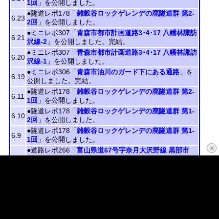
1回
」を公開しました。
●隧道レポ178「
雑穀谷ロックゲレンデの廃隧道群 第2-
6.23
2回
」を公開しました。
●ミニレポ307「
青森市都市計画道路3･4･17 八幡林諏訪
6.21
沢線-2
」を公開しました。完結。
●ミニレポ307「
青森市都市計画道路3･4･17 八幡林諏訪
6.20
沢線-1
」を公開しました。
●ミニレポ306「
青森市油川のガード下にある通路
」を
6.19
公開しました。完結。
●隧道レポ178「
雑穀谷ロックゲレンデの廃隧道群 第2-
6.11
1回
」を公開しました。
●隧道レポ178「
雑穀谷ロックゲレンデの廃隧道群 第1-
6.10
2回
」を公開しました。
●隧道レポ178「
雑穀谷ロックゲレンデの廃隧道群 第1-
6.9
1回
」を公開しました。
×
●道路レポ266「
富山県道67号宇奈月大沢野線 黒部市
の“飛び地”区間-2
」を公開。完結。
6.7
●道路レポ266「富山県道67号宇奈月大沢野線 黒部市
の“飛び地”区間」に
重要追記
を行いました。
●道路レポ266「
富山県道67号宇奈月大沢野線 黒部市
6.3
の“飛び地”区間-1
」を公開。
●道路レポ266「
富山県道67号宇奈月大沢野線 解説
」を
6.2
公開。