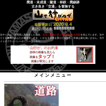
廃道・未成道・隧道・林鉄・廃線跡
古き良き「交通」を冒険する
2026.8.4
最新更新日
累計訪問者数
当サイトは、不用意に真似をした場合、
生命に危険が及ぶ可能性のある内容
を含んでいます。当サ
イトを参考にあなたが廃道等へ赴き、いかなる損害を受けた場合も、作者は責を負いません。当サ
イトのプライバシーポリシーは
こちら
。
「山行が」のお約束
赤枠の画像を見たら
タップ！
画像を
画像が変化します
メインメニュー