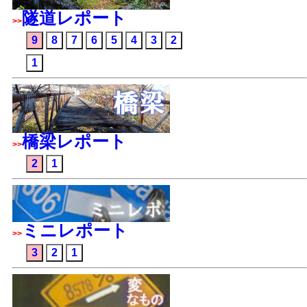
隧道レポート
>>
9
8
7
6
5
4
3
2
1
橋梁レポート
>>
2
1
ミニレポート
>>
3
2
1