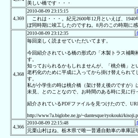
美しい橋です・・・
2010-08-09 23:15:15
/
4,369
これは・・・。紀元2600年12月といえば、194
ぼ同時期に竣工したのですね。8月のこの時期に
2010-08-09 23:12:35
/
毎回楽しく読ませていただいてます。
今回紹介されている橋の形式の「木製トラス補剛
す。
知っておられるかもしれませんが、「桃介橋」と
老朽化のために平成に入ってから掛け替えられて
4,368
す。
私が小学生の時は桃介橋（架け替え後のですが）
未見、とのことなので、お時間のある時に見に行
紹介されているPDFファイルを見つけたので、UR
http://www7a.biglobe.ne.jp/~dantesque/ryokouki/kisoji.p
2010-08-09 22:15:48
/
4,366
元栗山村はね、栃木県で唯一普通自動車の車庫証