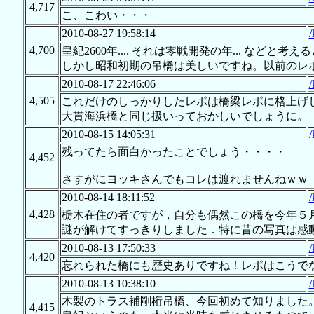
4,717
こ、こわい・・・
2010-08-27 19:58:14
/
4,700
皇紀2600年.... それは零戦開発の年... など
しかし昭和初期の吊橋は美しいですね。以前のレ
2010-08-17 22:46:06
/
4,505
これだけのしっかりしたレポは橋梁レポに格上げ
大貫海浜橋と同じ扱いっておかしいでしょうに。
2010-08-15 14:05:31
/
残ってたら面白かったことでしょう・・・・
4,452
さすがにヨッキさんでもコレは渡れませんねｗｗ
2010-08-14 18:11:52
/
4,428
栃木在住の者ですが，自分も偶然この橋を今年５
謎が解けてすっきりしました．特に昔の写真は感
2010-08-13 17:50:33
/
4,420
忘れられた橋にも歴史ありですね！レポはこうで
2010-08-13 10:38:10
/
木製のトラス補剛桁吊橋、今回初めて知りました
4,415