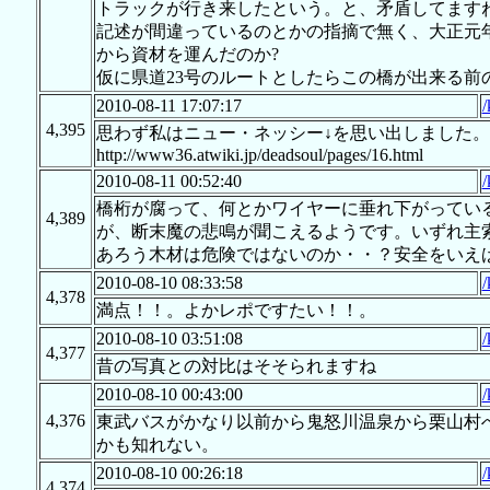
トラックが行き来したという。と、矛盾してます
記述が間違っているのとかの指摘で無く、大正元
から資材を運んだのか?
仮に県道23号のルートとしたらこの橋が出来る前
2010-08-11 17:07:17
/
4,395
思わず私はニュー・ネッシー↓を思い出しました
http://www36.atwiki.jp/deadsoul/pages/16.html
2010-08-11 00:52:40
/
橋桁が腐って、何とかワイヤーに垂れ下がってい
4,389
が、断末魔の悲鳴が聞こえるようです。いずれ主
あろう木材は危険ではないのか・・？安全をいえ
2010-08-10 08:33:58
/
4,378
満点！！。よかレポですたい！！。
2010-08-10 03:51:08
/
4,377
昔の写真との対比はそそられますね
2010-08-10 00:43:00
/
4,376
東武バスがかなり以前から鬼怒川温泉から栗山村
かも知れない。
2010-08-10 00:26:18
/
4,374