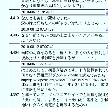
皇紀というのも、本当に当時を感じさせるもので
かなり重量級の素晴らしいレポです。
2010-08-12 18:54:00
/
4,410
なんとも美しい死体ですね～
森の緑と朽ちた木のギャップがたまりません(;_;)
2010-08-12 07:34:29
/
4,405
２５年前くらいに橋の上に上がったことがある。
ふじおやじ
2010-08-12 07:07:42
/
4,404
当時の写真をみると、橋の上に多くの人が行列し
後あたりの撮影時と推測するが・・・・・。
2010-08-11 22:48:43
/
はじめまして、初書き込みです。もう指摘されて
何となく元祖黒部ダムをwikipediaで読んでみたら
http://ja.wikipedia.org/wiki/%E9%BB%92%E
建設工事を1911年（明治44年）2月に着手し、19
に運転を開始させた。
4,397
と成っていて、ダムマニアサイトでも同様な記述
「栗山村誌」によると、（旧栗山村）黒部と（旧藤
地区にダムや発電所を建設するための