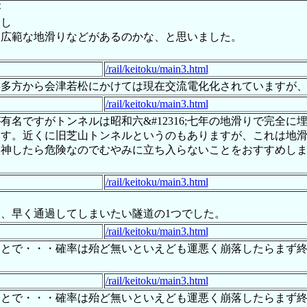
が
見し
る広範な地滑りなどがあるのかな、と思いました。
/rail/keitoku/main3.html
喜多方から会津若松にかけては現在交流電化化されていますが
/rail/keitoku/main3.html
名ですがトンネルは昭和六&#12316;七年の地滑りで完全
ます。近くに旧芝山トンネルというのもありますが、これは地
神したら危険なのでむやみに立ち入らないことをおすすめしま
/rail/keitoku/main3.html
、早く通過してしまいたい隧道の1つでした。
/rail/keitoku/main3.html
ことで・・・確率は殆ど無いといえども運悪く崩落したらまず
/rail/keitoku/main3.html
ことで・・・確率は殆ど無いといえども運悪く崩落したらまず