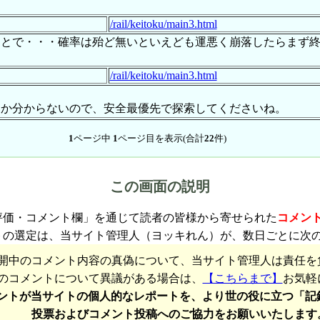
/rail/keitoku/main3.html
ことで・・・確率は殆ど無いといえども運悪く崩落したらまず
/rail/keitoku/main3.html
るか分からないので、安全最優先で探索してくださいね。
1
ページ中
1
ページ目を表示(合計
22
件)
この画面の説明
評価・コメント欄」を通じて読者の皆様から寄せられた
コメン
トの選定は、当サイト管理人（ヨッキれん）が、数日ごとに次
開中のコメント内容の真偽について、当サイト管理人は責任を
のコメントについて異議がある場合は、
【こちらまで】
お気軽
ントが当サイトの個人的なレポートを、より世の役に立つ「記
投票およびコメント投稿へのご協力をお願いいたします