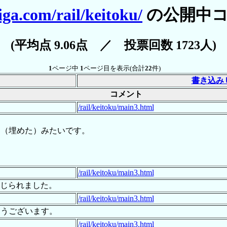
iga.com/rail/keitoku/
の公開中コ
(平均点 9.06点 ／ 投票回数 1723人)
1
ページ中
1
ページ目を表示(合計
22
件)
書き込み
コメント
/rail/keitoku/main3.html
た（埋めた）みたいです。
/rail/keitoku/main3.html
感じられました。
/rail/keitoku/main3.html
とうございます。
/rail/keitoku/main3.html