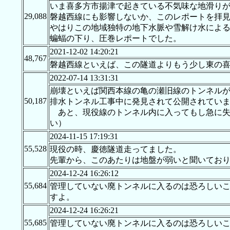
いま喜多方市揚津で起きている不気味な地滑り
29,088
磐越西線にも影響しないか、このレポートを拝
やはりこの地域独特の地下水脈や雪解け水によ
蝙蝠の下り、圧巻レポートでした。
2021-12-02 14:20:21
48,767
磐越西線といえば、この隧道よりもう少し東の
2022-07-14 13:31:31
崩壊といえば関西本線の亀の瀬旧線のトンネルが有
50,187
排水トンネル工事中に発見されて公開されてい
あと、現役線のトンネル内に入ってもし急に失
い）
2024-11-15 17:19:31
55,528
現役の時、慶徳隧道走ってました。
先輩から、このあたりは地盤が弱いと聞いており
2024-12-24 16:26:12
55,684
管理していない廃トンネルに入るのは恐ろしい
すよ。
2024-12-24 16:26:21
55,685
管理していない廃トンネルに入るのは恐ろしい