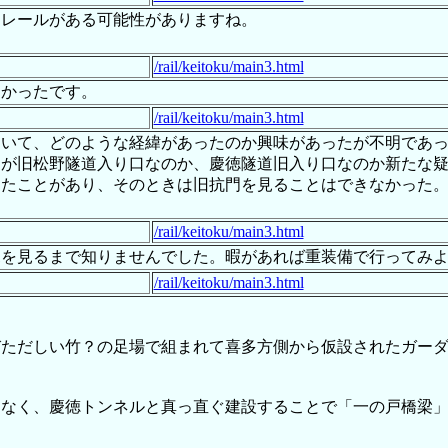
はレールがある可能性がありますね。
/rail/keitoku/main3.html
たかったです。
/rail/keitoku/main3.html
ていて、どのような経緯があったのか興味があったが不明であ
門が旧松野隧道入り口なのか、慶徳隧道旧入り口なのか新たな
したことがあり、そのときは旧抗門を見ることはできなかった
/rail/keitoku/main3.html
ポを見るまで知りませんでした。暇があれば重装備で行ってみ
/rail/keitoku/main3.html
ただしい竹？の足場で組まれて喜多方側から仮設されたガーダー
もなく、慶徳トンネルと真っ直ぐ建設することで「一の戸橋梁