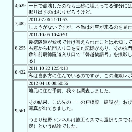
4,629
一日で崩壊したのなら土砂に埋まってる部分に
掘り出すのはむりだろうけど。
2011-07-06 21:11:53
7,485
しょうがないですが、本当は列車が来るのを見
2011-10-05 10:49:51
慶徳隧道が変状で付け替えられたことは承知し
8,295
右窓から抗門入り口を見た記憶があり、その抗
数年前慶徳隧道入り口で「磐越物語号」を撮影
る）
2011-10-22 12:54:18
8,432
私は喜多方に住んでいるのですが、この廃線レ
2012-04-10 08:50:56
地元に住む手前、我々も調査しました。
その結果、この先の「一の戸橋梁」建設が、おび
写真が出てきました。
9,561
つまり松野トンネルは施工ミスでも選択ミスで
定）という結論でした。