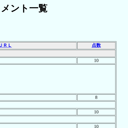
メント一覧
ＵＲＬ
点数
10
8
10
10