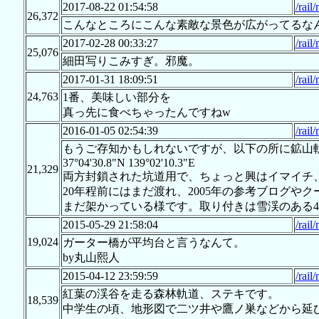
2017-08-22 01:54:58
/rai
26,372
こんなところにこんな素敵な景色が広がってるな
2017-02-28 00:33:27
/rai
25,076
細田写りこみすぎ。邪魔。
2017-01-31 18:09:51
/rai
24,763
1番、美味しい部分を
真っ先に食べちゃったんですねw
2016-01-05 02:54:39
/rai
もうご存知かもしれないですが、以下の所に鉱山
37°04'30.8"N 139°02'10.3"E
21,329
両方封鎖された坑道用で、ちょっと興はイマイチ
20年程前にはまだ渡れ、2005年の参考ブログや
まだ架かっている様です。取り付きは雪渓のある4
2015-05-29 21:58:04
/rai
19,024
ガーター橋が平均台と言うなんて。
by丸山熙人
2015-04-12 23:59:59
/rai
紅葉の渓谷を走る森林軌道、ステキです。
18,539
中学生の頃、地形図で二ツ井や鷹ノ巣などから延