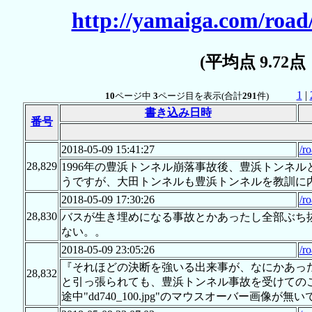
http://yamaiga.com/road
(平均点 9.72
1
|
10
ページ中
3
ページ目を表示(合計
291
件)
書き込み日時
番号
2018-05-09 15:41:27
/r
28,829
1996年の豊浜トンネル崩落事故後、豊浜トンネ
うですが、大田トンネルも豊浜トンネルを教訓に
2018-05-09 17:30:26
/r
28,830
バスが生き埋めになる事故とかあったし全部ぶち
ない。。
2018-05-09 23:05:26
/r
『それほどの決断を強いる出来事が、なにかあっ
28,832
と引っ張られても、豊浜トンネル事故を受けてのこ
途中"dd740_100.jpg"のマウスオーバー画