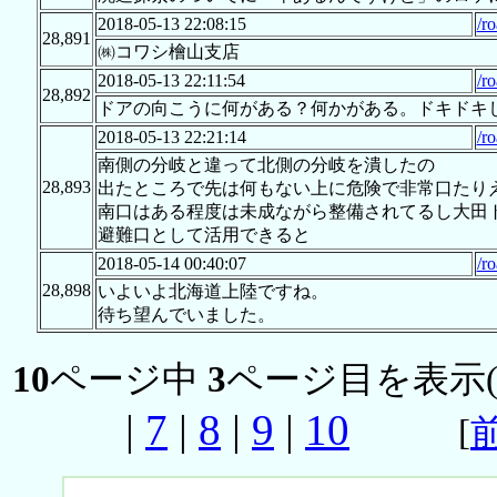
2018-05-13 22:08:15
/r
28,891
㈱コワシ檜山支店
2018-05-13 22:11:54
/r
28,892
ドアの向こうに何がある？何かがある。ドキドキ
2018-05-13 22:21:14
/r
南側の分岐と違って北側の分岐を潰したの
28,893
出たところで先は何もない上に危険で非常口たり
南口はある程度は未成ながら整備されてるし大田
避難口として活用できると
2018-05-14 00:40:07
/r
28,898
いよいよ北海道上陸ですね。
待ち望んでいました。
10
ページ中
3
ページ目を表示
|
7
|
8
|
9
|
10
[