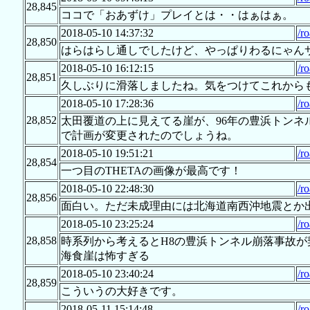
28,845
ココで「おあずけ」プレイとは・・はぁはぁ。
2018-05-10 14:37:32
/r
28,850
はらはらし通しでしたけど、やっぱりわるにゃん
2018-05-10 16:12:15
/r
28,851
久しぶりに滑落しましたね。気をつけてこれから
2018-05-10 17:28:36
/r
28,852
太田覆道の上に見えてる崖が、96年の豊浜トン
で計画が変更されたのでしょうね。
2018-05-10 19:51:21
/r
28,854
一つ目のTHETAの画像が最高です！
2018-05-10 22:48:30
/r
28,856
面白い。ただ未成理由には北海道南西沖地震とか
2018-05-10 23:25:24
/r
28,858
時系列から考えるとH8の豊浜トンネル崩落事故
海食崖は怖すぎる
2018-05-10 23:40:24
/r
28,859
こういうの大好きです。
2018-05-11 15:14:48
/r