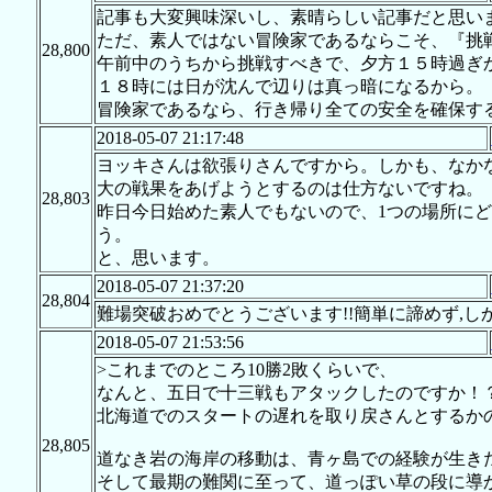
記事も大変興味深いし、素晴らしい記事だと思い
ただ、素人ではない冒険家であるならこそ、『挑
28,800
午前中のうちから挑戦すべきで、夕方１５時過ぎ
１８時には日が沈んで辺りは真っ暗になるから。
冒険家であるなら、行き帰り全ての安全を確保す
2018-05-07 21:17:48
ヨッキさんは欲張りさんですから。しかも、なか
大の戦果をあげようとするのは仕方ないですね。
28,803
昨日今日始めた素人でもないので、1つの場所に
う。
と、思います。
2018-05-07 21:37:20
28,804
難場突破おめでとうございます!!簡単に諦めず,
2018-05-07 21:53:56
>これまでのところ10勝2敗くらいで、
なんと、五日で十三戦もアタックしたのですか！
北海道でのスタートの遅れを取り戻さんとするかの
28,805
道なき岩の海岸の移動は、青ヶ島での経験が生き
そして最期の難関に至って、道っぽい草の段に導