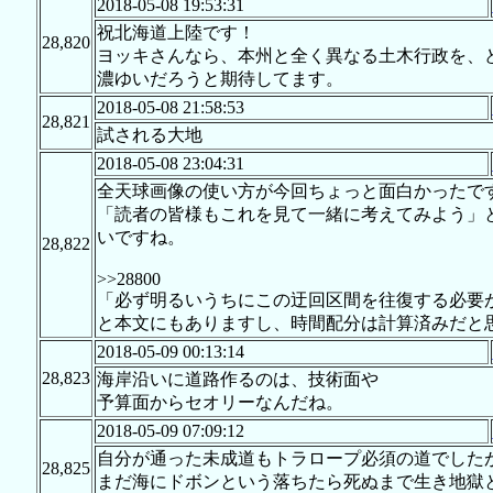
2018-05-08 19:53:31
祝北海道上陸です！
28,820
ヨッキさんなら、本州と全く異なる土木行政を、
濃ゆいだろうと期待してます。
2018-05-08 21:58:53
28,821
試される大地
2018-05-08 23:04:31
全天球画像の使い方が今回ちょっと面白かったで
「読者の皆様もこれを見て一緒に考えてみよう」
いですね。
28,822
>>28800
「必ず明るいうちにこの迂回区間を往復する必要が
と本文にもありますし、時間配分は計算済みだと
2018-05-09 00:13:14
28,823
海岸沿いに道路作るのは、技術面や
予算面からセオリーなんだね。
2018-05-09 07:09:12
自分が通った未成道もトラロープ必須の道でした
28,825
まだ海にドボンという落ちたら死ぬまで生き地獄