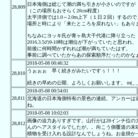
日本海側は総じて潮の満ち引きが小さいのですが
28,809
（この場所もおそらく20cm程度）
太平洋側では1.0～2.0m上下（１日２回）するので
場所と時により「来たところを戻れない」もあり
ちなみにヨッキ氏が青ヶ島大千代港に降り立った
2016.3.5の9-10時は潮位が下がっていたと思われ、
前後に何時間かずれれば潮が満ちていたはず。
事前に調べていたからあの探索順序だったのかな
2018-05-08 00:46:32
うぉぉぉ 早く続きがみたいですぅ！！！
28,810
続きの早めの公開、よろしくお願いします。 m(_ _
2018-05-08 00:54:01
28,811
北海道の日本海側特有の景色の連続。アンカーは
ね。
2018-05-08 10:02:03
画像の迫力ありすぎです。山行がは28インチ位
28,812
んのヘアスタイルでしたが。。向こう側覆道の末
積物を受け入れる設計なんでしょうね。お金掛か