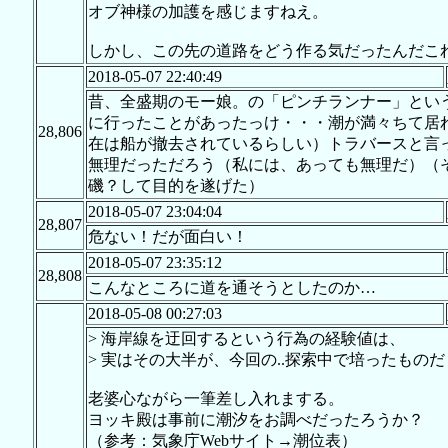
オブ神様の加護を感じますねえ。
しかし、この先の道路をどう作る気だったんだこ
2018-05-07 22:40:49
昔、全盛期のモー娘。の「ピンチランナー」とい
に行ったことがあったっけ・・・潮が満々ちて居
28,806
在は船が撤去されているらしい）トラバースと言
無理だっただろう（私には、あっても無理だ）（
磯？して目的を遂げた）
2018-05-07 23:04:04
28,807
危ない！だが面白い！
2018-05-07 23:35:12
28,808
こんなところに道を通そうとしたのか…
2018-05-08 00:27:03
> 海岸線を迂回するという行為の経験値は、
> 実はその大半が、今回の..探索中で培ったものだ
老婆心ながら一筆差し入れまする。
ヨッキ殿は事前に潮汐をお調べだったろうか？
（参考：気象庁Webサイト→潮位表）