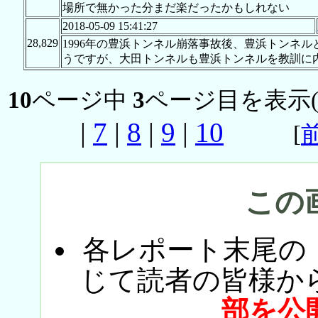
場所で無かった分まだ楽だったかもしれない
2018-05-09 15:41:27
28,829
1996年の豊浜トンネル崩落事故後、豊浜トンネ
うですが、大田トンネルも豊浜トンネルを教訓に
10
ページ中
3
ページ目を表示
|
7
|
8
|
9
|
10
[
この
各レポート末尾の
じて読者の皆様か
部を公