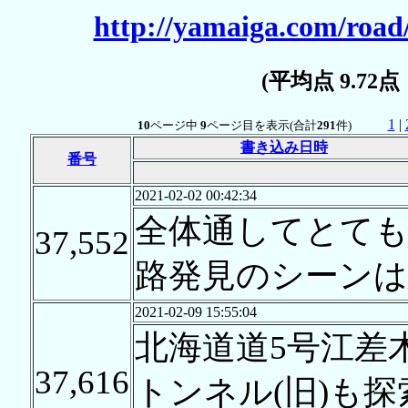
http://yamaiga.com/road
(平均点 9.72
1
|
10
ページ中
9
ページ目を表示(合計
291
件)
書き込み日時
番号
2021-02-02 00:42:34
全体通してとても
37,552
路発見のシーンは
2021-02-09 15:55:04
北海道道5号江差
37,616
トンネル(旧)も