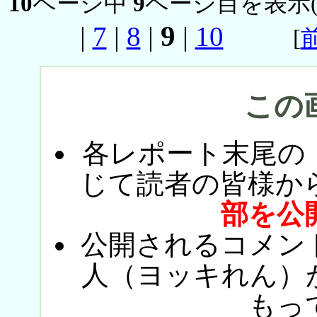
10
ページ中
9
ページ目を表示
9
|
7
|
8
|
|
10
[
この
各レポート末尾の
じて読者の皆様か
部を公
公開されるコメン
人（ヨッキれん）
もっ