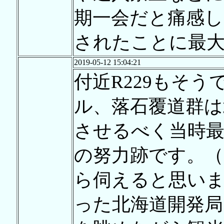
期一会だと痛感
されたことに最
2019-05-12 15:04:21
付近R229もそ
ル、落石覆道群は
させるべく当時最
の努力跡です。（
ら伺えると思い
った北海道開発局