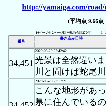
http://yamaiga.com/road
(平均点 9.66
1
|
10
ページ中
2
ページ目を表示(合計
279
件)
書き込み日時
番号
2020-03-20 22:42:42
光景は全然違い
34,451
川と聞けば蛇尾川
2020-03-20 23:17:21
こんな地形があ
県に住んでいる
34,452