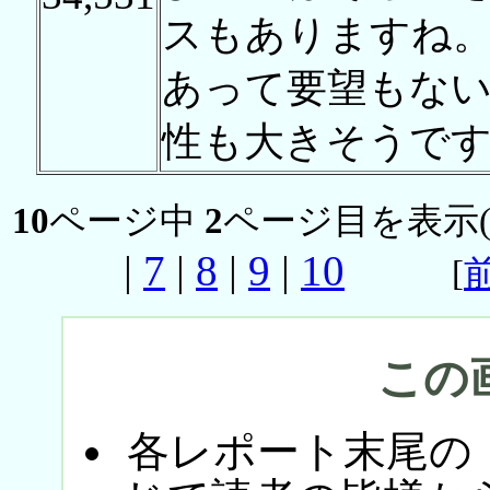
スもありますね。
あって要望もな
性も大きそうで
10
ページ中
2
ページ目を表示
|
7
|
8
|
9
|
10
[
この
各レポート末尾の