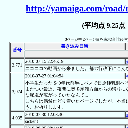
http://yamaiga.com/road/
(平均点 9.25
3
ページ中
2
ページ目を表示(合計
90
件
書き込み日時
番号
2010-07-15 22:46:19
/
3,771
ニコニコの動画から来ました。都の行政下にこん
2010-07-27 01:04:54
/
小学生だった S40年代前半にバスで日原鍾乳洞
またつい最近、夜間に奥多摩湖方面からの帰りに
3,974
な秘境が広がっていたなんて...
こちらは偶然たどり着いたページでしたが、本当
う、お祈りします。
2010-07-30 12:03:36
/
4,035
sicken!