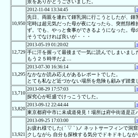
景をありがとうございました。
2012-11-04 13:34:45
/
先日、両親を連れて鍾乳洞に行こうとしたが、鍾
10,950
宅時は超元気だった母が夜になったら、突然頚椎
ず。でも、やっと食事ができるようになった。母
そうでなければ良いが・・・
2013-05-19 01:20:02
/
12,729
手に汗を握って最後まで一気に読んでしまいまし
もう２５時半だよ…
2013-07-30 16:36:14
/
13,295
なかなか読み応えがあるレポートでした。
とても私など近づかない場所を危険も顧みず踏査
2013-08-29 17:57:03
/
13,710
探究心が旺盛でけっこうでした。
2013-09-12 22:44:44
/
13,820
東京都府中市に未成道発見！場所は府中街道是正バ
2013-09-25 17:03:00
/
お疲れ様でした( ´ ▽ ` )ノ ネットサーフィ
13,921
クしながら 自分も探検する気分でドキドキしなが