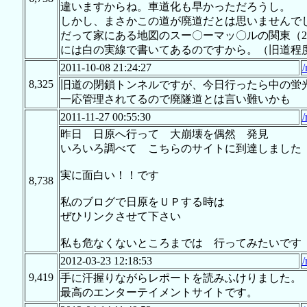
違いますからね。車道化も早かっただろうし。
しかし、まさかこの道が廃道だとは思いませんで
だって家にある地図のスー〇ーマッ〇ルの関東（20
には白の実線で書いてあるのですから。（旧道程
2011-10-08 21:24:27
/
8,325
旧道の閉鎖トンネルですが、今日行ったら中の蛍
一応管理されてるので廃隧道とは言い難いかも
2011-11-27 00:55:30
/
昨日 日原へ行って 大崩壊を偶然 発見
いろいろ調べて こちらのサイトに到達しました
実に面白い！！です
8,738
私のブログで日原をＵＰする時は
ぜひリンクさせて下さい
私も危なくないところまでは 行ってみたいです
2012-03-23 12:18:53
/
9,419
手に汗握りながらレポートを読みふけりました。
最高のエンターテイメントサイトです。