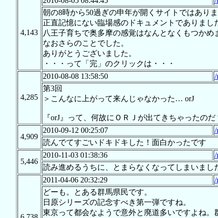
2010-08-05 08:44:45
/
朝の8時から50過ぎの申年が開くサイトではあり
正直記憶にない臨場感のドキュメントでありまし
4,143
八王子育ちで奥多摩の感覚はなんとなくもつかめ
なおさらのことでした。
ありがとうございました。
・・・って「完」のクリックは・・・
2010-08-08 13:58:50
/
第3回
4,285
＞こんなに上がって来んじゃなかった… orJ
『orJ』って、何故にＯＲＪが出てきちゃったのだ
2010-09-12 00:25:07
/
4,909
読んでてすごいドキドキした！面白かったです
2010-11-03 01:38:36
/
5,446
読み進めるうちに、とまらなくなってしまいまし
2011-04-06 20:32:29
/
どーも。とある群馬県民です。
日原シリーズの記念すべき第一弾ですね。
東京って都会なようで意外と廃道多いですよね。
6,738