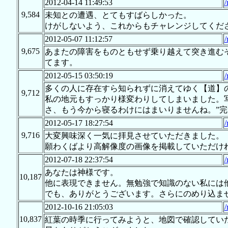
2012-04-14 11:49:53
/
9,584
未知との遭遇、とてもすばらしかった。
けがしないよう、これからもチャレンジしてくだ
2012-05-07 11:12:57
/
9,675
あまたの障害をものともせず乗り越えて突き進む
てます。
2012-05-15 03:50:19
/
多くの人に存在すら知られずに消えてゆく【道】
9,712
私の地元もすっかり様変わりしてしまいました。
さ、もう今から寝るわけにはまいりませんね。”完
2012-05-17 18:27:54
/
9,716
大変興味深く一気に拝見させていただきました。
願わくばより高解像度の画像を掲載していただけ
2012-07-18 22:37:54
/
あなたは神様です。
10,187
他に表現できません。無勉強で知識のない私には
でも、ありがとうございます。さらにのめり込ま
2012-10-16 21:05:03
/
10,837
紅葉の時季に行ってみようと、地図で確認してい