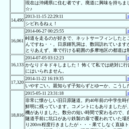
現在は沖縄県に住む者です。廃道に興味を持ちま
☆♪
2013-11-15 22:29:11
/
14,490
シビれるねぇ！
2014-06-27 00:25:55
/
峠道を走るのが好きで、ネットサーフィンしたと
16,061
んですね・・。日原鍾乳洞は、数回訪れています
とりあえず、車で行ける範囲の多摩地区の都道は
2014-07-05 03:12:23
/
16,133
かなりドキドキしました！ 怖くて私では絶対に
にはいられません。
2014-11-22 16:19:35
/
17,320
いやすごい。親知らず子知らずとゆーか、こうし
2015-05-11 23:31:18
/
非常に懐かしい旧日原隧道。約40年前の中学生時
鮮明に残っています。コメントにもありましたが
機がありました。数分の短い時間で変わるので、
18,816
隧道手前に坑口があり鉄製の扉で覆われていた場
り200ｍ程度行きましたが・・・果てしなく直線