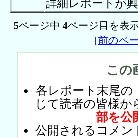
詳細レポートが興
5
ページ中
4
ページ目を表示
[
前のペ
この
各レポート末尾の
じて読者の皆様か
部を公
公開されるコメン