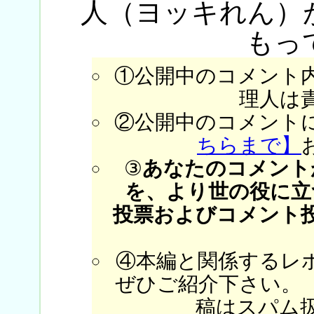
人（ヨッキれん）
もっ
①公開中のコメント
理人は
②公開中のコメント
ちらまで】
③
あなたのコメント
を、より世の役に立
投票およびコメント
④本編と関係するレ
ぜひご紹介下さい。
稿はスパム