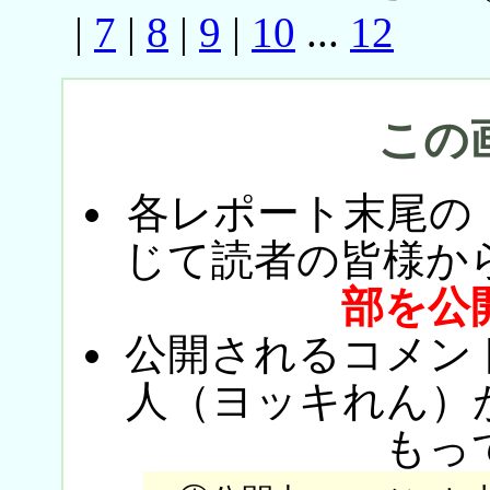
|
7
|
8
|
9
|
10
...
12
この
各レポート末尾の
じて読者の皆様か
部を公
公開されるコメン
人（ヨッキれん）
もっ