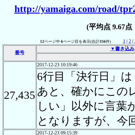
http://yamaiga.com/road/tpr
(平均点 9.67
1
|
2
|
12
ページ中
6
ページ目を表示(合計
356
件)
▼書き込み
番号
2017-12-23 10:19:46
6行目「決行日」
あと、確かにこの
27,435
しい」以外に言葉
となりますが、今
2017-12-23 09:15:39