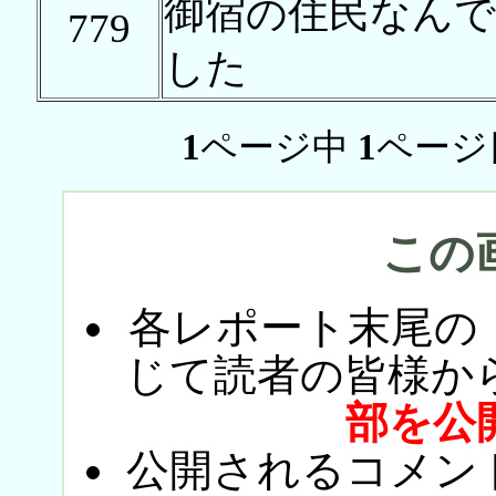
御宿の住民なん
779
した
1
ページ中
1
ページ
この
各レポート末尾の
じて読者の皆様か
部を公
公開されるコメン