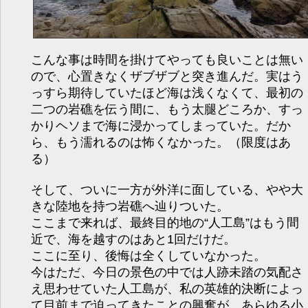
こんな事は時間を掛けてやっても良いことは無い
ので、心置きなくザブザブと突き進んだ。実はう
っすら期待していたほど海は浅くなくて、最初の
二つの岩礁を伝う間に、もう太腿どころか、すっ
かりヘソまで海に浸かってしまっていた。だか
ら、もう濡れるのは怖くなかった。（限度はあ
る）
そして、ついに一方が外洋に面している、やや大
きな陸地を持つ岩礁へ辿りついた。
ここまで来れば、最終目的地の“人工島”はもう間
近で、海を越すのはあと1回だけだ。
ここに至り、後悔は全くしていなかった。
今はただ、今日の景色の中では人跡未踏の気配さ
え思わせていた人工島が、私の英雄的決断によっ
て目前まで迫ってきたことの興奮が、あらゆる小