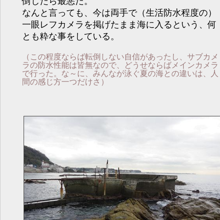
倒したら最悪だ。
なんと言っても、今は両手で（生活防水程度の）
一眼レフカメラを掲げたまま海に入るという、何
とも粋な事をしている。
（この程度ならば転倒しない自信があったし、サブカメ
ラの防水性能は皆無なので、どうせならばメインカメラ
で行った。な～に、みんなが泳ぐ夏の海との違いは、人
間の感じ方一つだけさ）