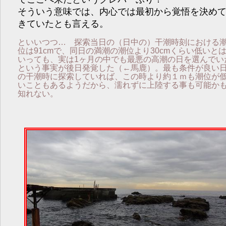
そういう意味では、内心では最初から覚悟を決め
きていたとも言える。
といいつつ… 探索当日の（日中の）干潮時刻における
位は91cmで、同日の満潮の潮位より30cmくらい低いと
いっても、実は1ヶ月の中でも最悪の高潮の日を選んでい
という事実が後日発覚した（←馬鹿）。最も条件が良い
の干潮時に探索していれば、この時より約１ｍも潮位が
いこともあるようだから、濡れずに上陸する事も可能か
知れない。