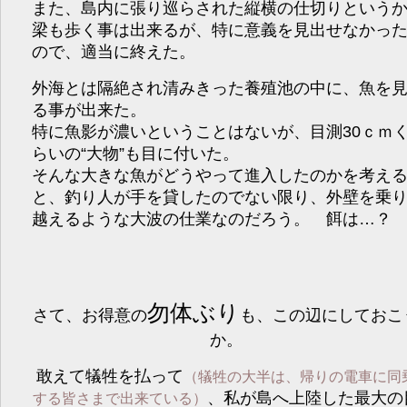
また、島内に張り巡らされた縦横の仕切りという
梁も歩く事は出来るが、特に意義を見出せなかっ
ので、適当に終えた。
外海とは隔絶され清みきった養殖池の中に、魚を
る事が出来た。
特に魚影が濃いということはないが、目測30ｃｍ
らいの“大物”も目に付いた。
そんな大きな魚がどうやって進入したのかを考え
と、釣り人が手を貸したのでない限り、外壁を乗
越えるような大波の仕業なのだろう。 餌は…？
勿体ぶり
さて、お得意の
も、この辺にしておこ
か。
敢えて犠牲を払って
（犠牲の大半は、帰りの電車に同
、私が島へ上陸した最大の
する皆さまで出来ている）