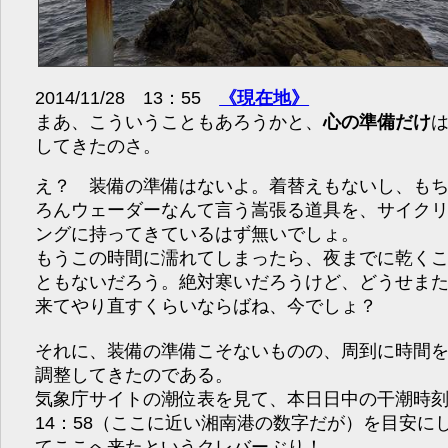
2014/11/28 13：55
《現在地》
まあ、こういうこともあろうかと、
心の準備だけ
してきたのさ。
え？ 装備の準備はないよ。着替えもないし、も
ろんウェーダーなんて言う嵩張る道具を、サイク
ングに持ってきているはず無いでしょ。
もうこの時間に濡れてしまったら、夜までに乾く
ともないだろう。絶対寒いだろうけど、どうせま
来てやり直すくらいならばね、今でしょ？
それに、装備の準備こそないものの、周到に時間
調整してきたのである。
気象庁サイトの潮位表を見て、本日日中の干潮時
14：58（ここに近い湘南港の数字だが）を目安に
てここへ来たというクレバーぶり！