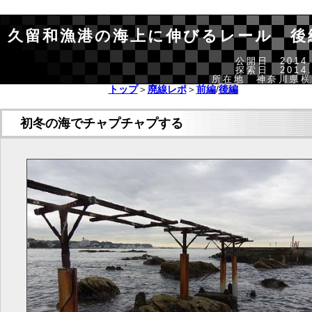
久留和漁港の海上に伸びるレール 後
公開日 2014.
探索日 2014.
所在地 神奈川県横
トップ
＞
廃線レポ
＞
前編
/
後編
初冬の海でチャプチャプする