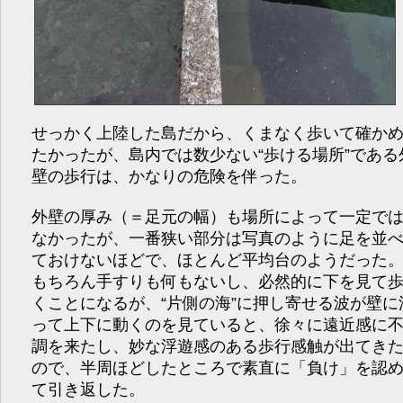
せっかく上陸した島だから、くまなく歩いて確か
たかったが、島内では数少ない“歩ける場所”である
壁の歩行は、かなりの危険を伴った。
外壁の厚み（＝足元の幅）も場所によって一定で
なかったが、一番狭い部分は写真のように足を並
ておけないほどで、ほとんど平均台のようだった
もちろん手すりも何もないし、必然的に下を見て
くことになるが、“片側の海”に押し寄せる波が壁に
って上下に動くのを見ていると、徐々に遠近感に
調を来たし、妙な浮遊感のある歩行感触が出てき
ので、半周ほどしたところで素直に「負け」を認
て引き返した。