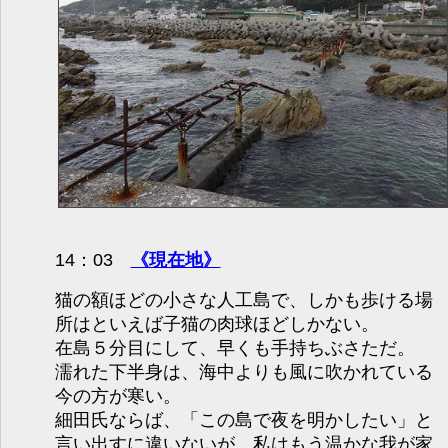
14：03
《現在地》
猫の額ほどの小さな人工島で、しかも歩ける場
所はといえば子猫の肉球ほどしかない。
在島５分目
にして、早くも手持ちぶさただ。
濡れた下半身は、海中よりも風に吹かれている
今の方が寒い。
細田氏ならば、「この島で夜を明かしたい」と
言い出すに違いないが、私はもう温かな我が家