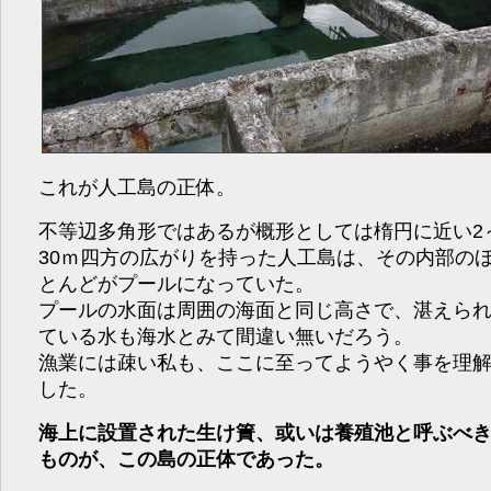
これが人工島の正体。
不等辺多角形ではあるが概形としては楕円に近い2
30ｍ四方の広がりを持った人工島は、その内部の
とんどがプールになっていた。
プールの水面は周囲の海面と同じ高さで、湛えら
ている水も海水とみて間違い無いだろう。
漁業には疎い私も、ここに至ってようやく事を理
した。
海上に設置された生け簀、或いは養殖池と呼ぶべ
ものが、この島の正体であった。