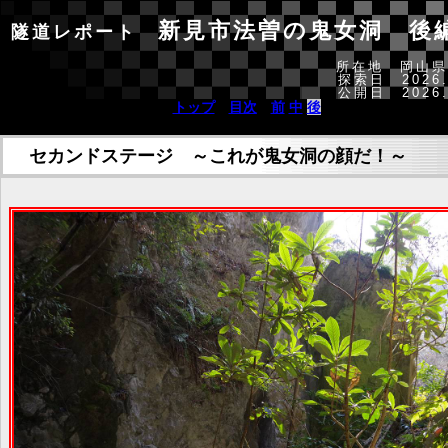
新見市法曽の鬼女洞 後
隧道レポート
所在地 岡山県
探索日 2026.
公開日 2026.
トップ
＞
目次
＞
前
/
中
/
後
/
セカンドステージ ～これが鬼女洞の顔だ！～