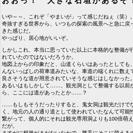
おおっ！ 大きな石垣があるぞ
いや～～、これぞ「やまいが」って感じだねぇ（笑）
奇抜すぎる世界から、いつもの探索の風景へと急に戻
きた感じだ。
やっぱり、居心地がいいぞ。
しかしこれ、本当に思っていた以上に本格的な整備が
れていたのではないだろうか。
地図上からの印象だと、山道くらいはあったとしても
んないっぱしの荷車道みたいな、車道の端くれに数え
良さそうな道が用意されていそうな感じはしなかった
あるいはもしかして……、観光洞として整備する以前
ら、ここには道があったとか……？
……もしもそうだったりすると、鬼女洞は観光だけで
く、地元の人の通り道として使われていたなんて可能
繋がって、個人的にそれは観光専用洞よりも100倍萌
だが。
さすがに根拠がまだないなかで、勝手にそこに萌える