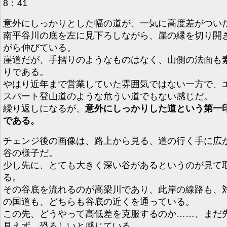
8：41
意外にしっかりとした幅の道が、一気に高度差がつい
南平谷川の底を左に見下ろしながら、崖の縁を切り開
がら伸びている。
崖道だが、手摺りのようなものはなく、山側の法面も
りである。
やはり近年まで営業していた雰囲気ではない一方で、
スパート登山道のような危うい道でもない感じだ。
繰り返しになるが、
意外にしっかりした道という第一
である。
チェンジ後の画像は、路上から見る、道の行く手に広
谷の様子だ。
少し先に、とても大きく深い谷があるというのが見て
る。
その谷底を流れるのが高梁川であり、此岸の線路も、
の国道も、どちらも谷底の近くを通っている。
この先、どうやって高低差を克服するのか……、まだ
見えず、恐ろしいと感じている。