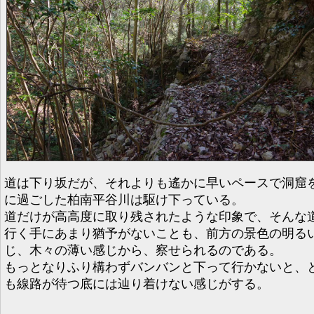
道は下り坂だが、それよりも遙かに早いペースで洞窟
に過ごした柏南平谷川は駆け下っている。
道だけが高高度に取り残されたような印象で、そんな
行く手にあまり猶予がないことも、前方の景色の明る
じ、木々の薄い感じから、察せられるのである。
もっとなりふり構わずバンバンと下って行かないと、
も線路が待つ底には辿り着けない感じがする。