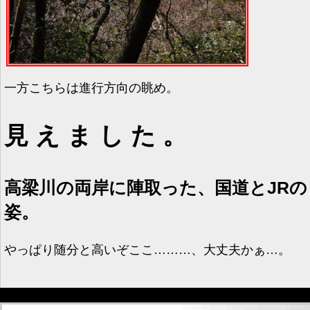
一方こちらは進行方向の眺め。
見えました。
高梁川の両岸に陣取った、国道とJRの
姿。
やっぱり随分と高いぞここ………、大丈夫かぁ…。