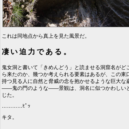
これは同地点から真上を見た風景だ。
凄い迫力である。
鬼女洞と書いて「きめんどう」と読ませる洞窟名がど
ら来たのか、幾つか考えられる要素はあるが、この東
持つ見る人に自然と脅威の念を抱かせるような巨大な
――鬼の門のような――景観は、洞名に似つかわしい
じた。
…………ﾋﾟｯ
キタ。