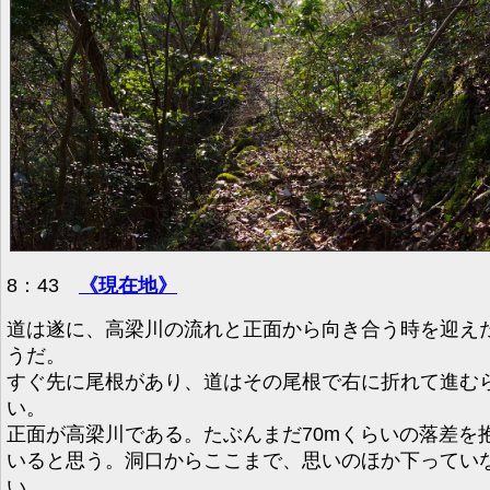
8：43
《現在地》
道は遂に、高梁川の流れと正面から向き合う時を迎え
うだ。
すぐ先に尾根があり、道はその尾根で右に折れて進む
い。
正面が高梁川である。たぶんまだ70mくらいの落差を
いると思う。洞口からここまで、思いのほか下ってい
い。