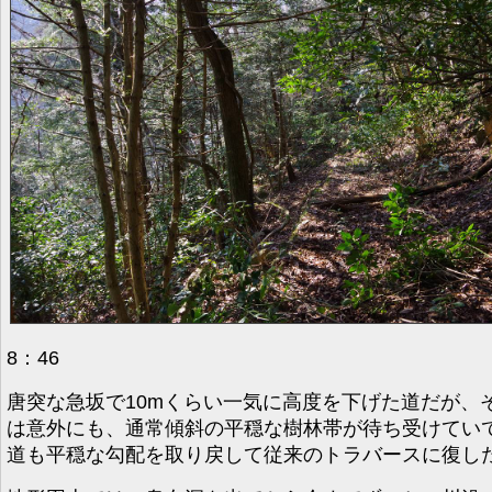
8：46
唐突な急坂で10mくらい一気に高度を下げた道だが、
は意外にも、通常傾斜の平穏な樹林帯が待ち受けてい
道も平穏な勾配を取り戻して従来のトラバースに復し