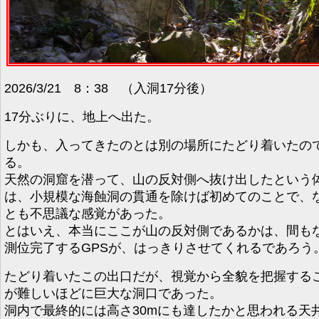
2026/3/21 8：38 （入洞17分後）
17分ぶりに、地上へ出た。
しかも、入ってきたのとは別の場所にたどり着いたの
る。
天然の洞窟を潜って、山の反対側へ抜け出したという
は、小規模な海蝕洞の貫通を除けば初めてのことで、
とも不思議な感覚があった。
とはいえ、本当にここが山の反対側であるかは、間も
測位完了するGPSが、はっきりさせてくれるであろう
たどり着いたこの出口だが、視覚から全貌を把握する
が難しいほどに巨大な洞口であった。
洞内で最終的には高さ30mにも達したかと思われる天