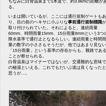
ちなみに白骨温泉まで1本道で、約3.8kmの距離が
る。
いまは開いているが、ここには通行規制ゲートも
り、目の前のヘキサに小ぶりな
事前通行規制標識
取り付けられていた。それによると、連続雨量
60mm、時間雨量15mm、15分雨量8mmという3つ
降水基準で通行止となるらしい。連続雨量と時間
量の数字の小ささもそうだが、他ではあまり見な
「15分雨量」という基準の存在からも、難路であ
ことが察せられる。
白骨温泉はマイナーではないが、交通難的な意味
の秘湯といえる。これでもだいぶ道は良くなった
思うが…。