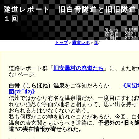
隧道レポート 旧白骨隧道と旧旧隧道
１回
所在地 長野県
探索日 2021.
公開日 2022.
トップ
＞
隧道レポ
＞
１
/
道路レポート群「
旧安曇村の廃道たち
」に、また新
な1ページ。
白骨（しらほね）温泉
をご存知だろうか。
《周辺
図(ﾏﾋﾟｵﾝ)》
信州ではかなり有名な温泉場だが、一度目にすれば
れない強烈な字面の地名と相まって、思い出を持っ
おられる方は少なくないと思う。
私も何度かこの地を訪れたことがあるが、今回、白
温泉の表玄関ともいうべき道路に、
予想外の“旧々
道”の実在情報が寄せられた。