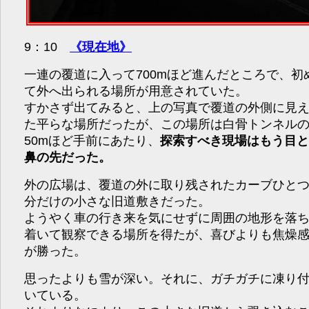
9：10
《現在地》
一連の覆道に入って700mほど進んだところで、初
て外へ出られる場所が用意されていた。
すかさず出てみると、上の写真で覆道の外側に見
た平らな場所だったが、この場所は白骨トンネル
50mほど手前にあたり、
探索すべき現場はもう目
鼻の先だった。
外の広場は、覆道の外に取り残されたカーブひと
分だけの小さな旧道敷きだった。
ようやく車の行き来を気にせずに周囲の地形を落
着いて観察できる場所を得たが、喜びよりも焦燥
が勝った。
思ったよりも雪が深い。それに、ガチガチに凍り
いている。