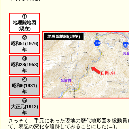
①
地理院地図
(現在)
②
昭和51(1976)
年
③
昭和28(1953)
年
④
昭和6(1931)
年
⑤
大正元(1912)
年
さっそく、手元にあった現地の歴代地形図を総動員
て、表記の変化を追跡してみることにした(→)。