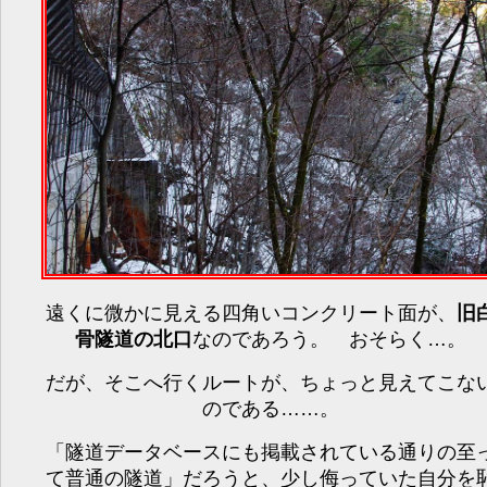
遠くに微かに見える四角いコンクリート面が、
旧
骨隧道の北口
なのであろう。 おそらく…。
だが、そこへ行くルートが、ちょっと見えてこな
のである……。
「隧道データベースにも掲載されている通りの至
て普通の隧道」だろうと、少し侮っていた自分を