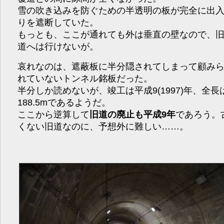
雪の吹き込みを防ぐための半透明の板が完全に出
りを遮断していた。
もっとも、ここが通れても外は垂直の壁なので、
道へは行けないが。
哀れなのは、遮蔽板に半分隠されてしまって顧み
れていないトンネル銘板だった。
半分しか読めないが、竣工は平成9(1997)年、全長
188.5mであるようだ。
ここから逆算して
旧道の廃止も平成9年
であろう。
くない旧道なのに、予想外に難しい……。