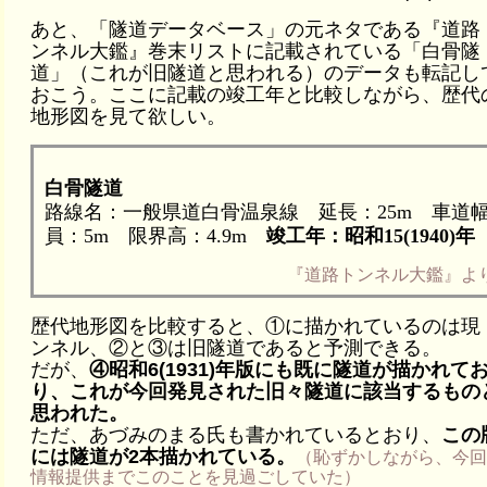
あと、「隧道データベース」の元ネタである『道路
ンネル大鑑』巻末リストに記載されている「白骨隧
道」（これが旧隧道と思われる）のデータも転記し
おこう。ここに記載の竣工年と比較しながら、歴代
地形図を見て欲しい。
白骨隧道
路線名：一般県道白骨温泉線 延長：25m 車道
員：5m 限界高：4.9m
竣工年：昭和15(1940)年
『道路トンネル大鑑』よ
歴代地形図を比較すると、①に描かれているのは現
ンネル、②と③は旧隧道であると予測できる。
だが、
④昭和6(1931)年版にも既に隧道が描かれて
り、これが今回発見された旧々隧道に該当するもの
思われた。
ただ、あづみのまる氏も書かれているとおり、
この
には隧道が2本描かれている。
（恥ずかしながら、今
情報提供までこのことを見過ごしていた）