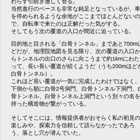
わらず引続き激しく登る。
当然進行のペースも非常な鈍足となっているが、
を停められるような余地がここまでほとんどない
で、自転車で来たのは正解だった気がする。
そしてもう次の覆道の入口が間近に迫っている。
目的地と目される「白骨トンネル」まであと700m
どだが、地理院地図を見る限り、次の覆道の入口
らトンネルの出口のさらに向こうまで約1kmにわた
って、長い長い覆道が続くようだ（うち200mほど
白骨トンネル）。
これほど長い覆道が一気に完成したわけではなく
下側から順に白骨2号洞門、白骨トンネル下洞門、
骨トンネル、白骨トンネル上洞門という別々の名
持った構造物が繋がっている。
そしてそこには、情報提供者がおそらく私の初見
楽しみや、探索力を信頼して語らなかったであろ
う、落とし穴が潜んでいた。