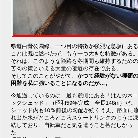
県道白骨公園線、一つ目の特徴が強烈な急坂にあ
ことは既に述べたが、もう一つ大きな特徴がある
それは、このような険路を冬期間も維持するため
苦肉の策といえる大量の覆道の存在である。
そしてこのことがやがて、
かつて経験がない種類
困難を私に強いることになるのだが…。
今通過しているのは、最も麓側にある「はんの木
ックシェッド」（昭和59年完成、全長148m）だ。
シェッド内も10％前後の勾配が続くうえ、路面に
れ出た水がところどころスケートリンクのように
結しており、自転車だと気を遣うこと甚だしかっ
た。