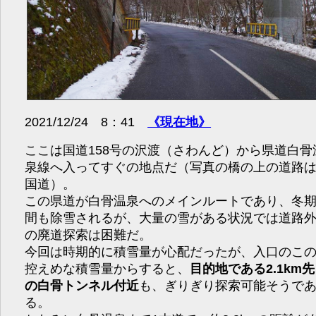
2021/12/24 8：41
《現在地》
ここは国道158号の沢渡（さわんど）から県道白骨
泉線へ入ってすぐの地点だ（写真の橋の上の道路
国道）。
この県道が白骨温泉へのメインルートであり、冬
間も除雪されるが、大量の雪がある状況では道路
の廃道探索は困難だ。
今回は時期的に積雪量が心配だったが、入口のこ
控えめな積雪量からすると、
目的地である2.1km先
の白骨トンネル付近
も、ぎりぎり探索可能そうで
る。