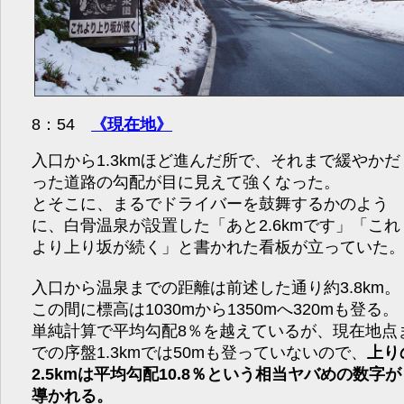
8：54
《現在地》
入口から1.3kmほど進んだ所で、それまで緩やかだ
った道路の勾配が目に見えて強くなった。
とそこに、まるでドライバーを鼓舞するかのよう
に、白骨温泉が設置した「あと2.6kmです」「これ
より上り坂が続く」と書かれた看板が立っていた
入口から温泉までの距離は前述した通り約3.8km。
この間に標高は1030mから1350mへ320mも登る。
単純計算で平均勾配8％を越えているが、現在地点
での序盤1.3kmでは50mも登っていないので、
上り
2.5kmは平均勾配10.8％という相当ヤバめの数字が
導かれる。