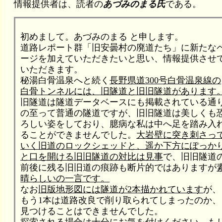
情報提供者は、読者の
あづみのまる氏
である。
初めまして。あづみのまる と申します。
道路レポート群「旧安曇村の廃道たち」に新たな
ージを加えていただきたいと思い、情報提供させ
いただきます。
秘湯白骨温泉へと続く
長野県道300号白骨温泉線の
白骨トンネルには、旧隧道と旧旧隧道があります
旧隧道は隧道データベースにも掲載されている通
の至って普通の隧道ですが、旧旧隧道は美しくも
ろしい姿をしており、臆病な私は中へ足を踏み入
ることができませんでした。
大岩壁に突き刺さっ
いく旧道のロックシェッドと、遥か下方にぽっか
と口を開ける旧旧隧道の対比は見事
で、旧旧隧道
前後に残る旧旧道の痕跡も断片的ではありますが
晴らしいの一言です。
なお
旧版地形図には隧道が2本描かれています
が、
もう1本は道路改良で削り取られてしまったのか、
見つけることはできませんでした。