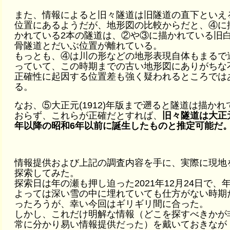
また、情報によると旧々隧道は旧隧道の直下といえ
位置にあるようだが、地形図の比較からだと、④に
かれている2本の隧道は、②や③に描かれている旧
骨隧道とだいぶ位置が離れている。
もっとも、④は川の形などの地形表現自体もまるで
っていて、この時期までの古い地形図にありがちな
正確性に起因する位置差も強く疑われるところでは
る。
なお、⑤大正元(1912)年版まで遡ると隧道は描かれ
おらず、これらが正確だとすれば、
旧々隧道は大正
年以降の昭和6年以前に誕生したものと推定可能だ
情報提供および上記の調査内容を手に、実際に現地
探索してみた。
探索日は年の瀬も押し迫った2021年12月24日で、
よっては深い雪の中に埋れていても仕方がない時期
ったろうが、幸い今回はギリギリ間に合った。
しかし、これだけ明解な情報（どこを探すべきかが
常に分かり易い情報提供だった）を戴いておきなが