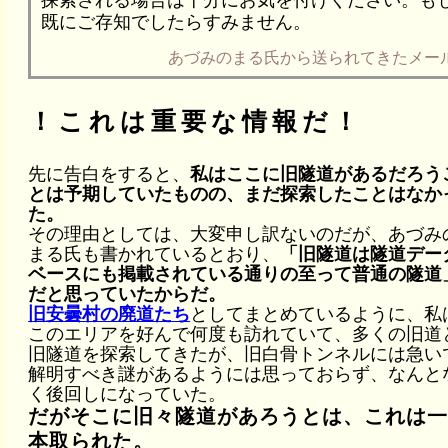
探索される場合は十分にお気を付けください。も
既にご存知でしたらすみません。
あづみのまる氏から送られてきたメー
！これは重要な情報だ！
先に告白をすると、
私はここに旧隧道があるだろう
とは予期していたものの、まだ探索したことはなか
た。
その理由としては、大変申し訳ないのだが、あづみ
まる氏も書かれているとおり、
「旧隧道は隧道デー
ベースにも掲載されている通りの至って普通の隧道
だと思っていたからだ。
旧安曇村の廃道たち
としてまとめているように、私
このエリアを好んで何度も訪れていて、多くの旧道
旧隧道を探索してきたが、旧白骨トンネルには急い
解明すべき謎があるようには思っておらず、なんと
く後回しになっていた。
だがそこに旧々隧道があろうとは、これは
本取られた。