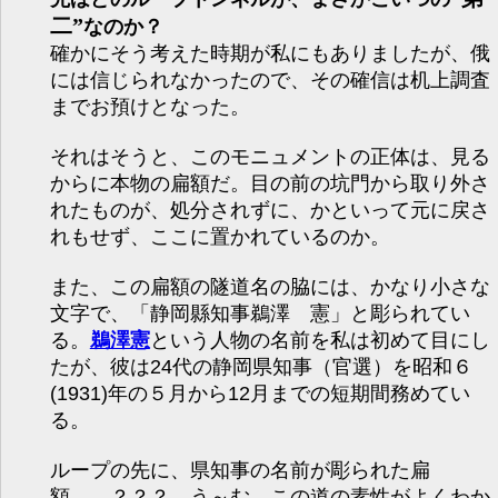
二”
なのか？
確かにそう考えた時期が私にもありましたが、俄
には信じられなかったので、その確信は机上調査
までお預けとなった。
それはそうと、このモニュメントの正体は、見る
からに本物の扁額だ。目の前の坑門から取り外さ
れたものが、処分されずに、かといって元に戻さ
れもせず、ここに置かれているのか。
また、この扁額の隧道名の脇には、かなり小さな
文字で、「静岡縣知事鵜澤 憲」と彫られてい
る。
鵜澤憲
という人物の名前を私は初めて目にし
たが、彼は24代の静岡県知事（官選）を昭和６
(1931)年の５月から12月までの短期間務めてい
る。
ループの先に、県知事の名前が彫られた扁
額……？？？ う～む、この道の素性がよくわか