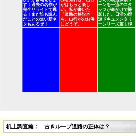
す！過去の名作が
がはもっと楽し
ーンを一流のスタ
完全リライトで甦
い。私が書いた
ッフが命がけで撮
る！まだ誰も読ん
「道路の解説本」
影した、日活の廃
だことの無い新ネ
を、山行がのお供
道ドキュメンタリ
タもあるぜ！
にどうぞ。
ーシリーズ第１弾
机上調査編： 古きループ道路の正体は？