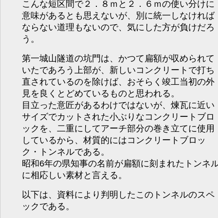
こんな短区間で２．８ｍと２．６ｍの使い分けに
意味があるとも思えないが、別に統一しなければ
ならない道理もないので、気にした方が負けだろ
う。
第一城山隧道の坑門は、かつて扁額が収められて
いたであろう上部が、新しいコンクリートで打ち
直されているのを除けば、おそらく竣工当初の外
見を良くとどめているものと思われる。
目立った意匠があるわけではないが、煉瓦に近い
サイズでカットされた小ぶりなコンクリートブロ
ックを、二重にしてアーチ部分の巻き立てに使用
しているから、材質的にはコンクリートブロッ
ク・トンネルである。
昭和6年の県知事の名前が扁額に刻まれたトンネ
に相応しい素材と言える。
以下は、資料により判明したこのトンネルのスペ
ックである。