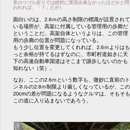
常のつづら折りでは絶対に実現出来なかったほどかと問
われれば、「？」だが）
面白いのは、2.6ｍの高さ制限の標識が設置されて
いる場所が、高架に付属している管理用の歩廊だ
ということだ。高架自体というよりは、この管理
用の歩廊の位置が問題になっている。
もう少し位置を変更してくれれば、2.6ｍよりはも
っと余裕が持てるはずなのに、市町村道如きに天
下の高速自動車国道はそこまで譲歩しないのかも
知れない（笑）。
なお、ここの2.6ｍという数字も、微妙に直前のト
ンネルの2.8ｍ制限より厳しくなっているが、この
20cmの差が問題になるようなクルマは、そもそ
この道に入り込まないであろう。