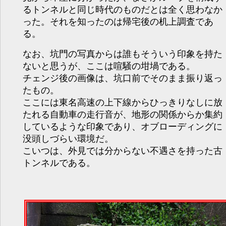
るトンネルと同じ時代のものだとは全く思わなか
った。それを知ったのは帰宅後の机上調査であ
る。
なお、坑門の写真からは誰もそういう印象を持た
ないと思うが、ここは喧騒の坩堝である。
チェンジ後の画像は、坑口前でそのまま振り返っ
たもの。
ここには東名高速の上下線からひっきりなしに放
たれる自動車の走行音が、地形の関係からか集約
しているような印象であり、オブローディングに
没頭しづらい環境だ。
こいつは、外見では分からない不遇さを持った古
トンネルである。