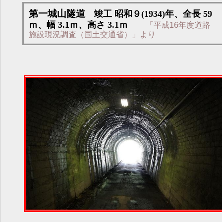
第一城山隧道
竣工 昭和９(1934)年、全長 59
ｍ、幅 3.1ｍ、高さ 3.1ｍ
「平成16年度道路
施設現況調査（国土交通省）」より