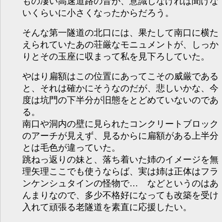
もの凄い高速道路の音が、意識しなければ聞けな
いくらいに小さくなったからだろう。
そんな第一隧道の北口には、果たして南口に横た
えられていたあの荘厳なモニュメントが、しっか
りとその玉座に収まって私を見下ろしていた。
やはり扁額はこの位置にあってこその威厳である
と、それは確かにそうなのだが、悲しいかな、今
度は坑門の下半分が旧態をとどめていないのであ
る。
南口や洞内の壁に見られたコンクリートブロック
のアーチが見えず、見るからに扁額がある上半分
とは毛色が違っていた。
跳ねっ返りの妹と、落ち着いた姉のイメージを無
理矢理ここでも使うならば、実は姉は正体はフラ
ンケンシュタインの怪物で… などというのはあ
んまりなので、多少不格好になっても改築を受け
入れて頑張る老隧道を素直に応援したい。