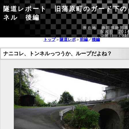
隧道レポート 旧蒲原町のガード下の
ネル 後編
所在地 静岡県静岡市
探索日 2014
公開日 2015
トップ
＞
隧道レポ
＞
前編
／
後編
ナニコレ、トンネルっつうか、ループだよね？