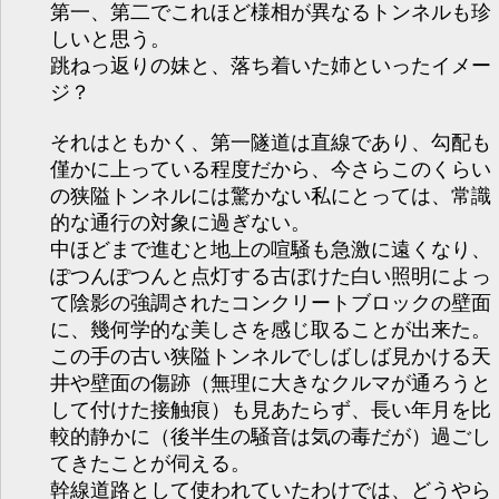
第一、第二でこれほど様相が異なるトンネルも珍
しいと思う。
跳ねっ返りの妹と、落ち着いた姉といったイメー
ジ？
それはともかく、第一隧道は直線であり、勾配も
僅かに上っている程度だから、今さらこのくらい
の狭隘トンネルには驚かない私にとっては、常識
的な通行の対象に過ぎない。
中ほどまで進むと地上の喧騒も急激に遠くなり、
ぽつんぽつんと点灯する古ぼけた白い照明によっ
て陰影の強調されたコンクリートブロックの壁面
に、幾何学的な美しさを感じ取ることが出来た。
この手の古い狭隘トンネルでしばしば見かける天
井や壁面の傷跡（無理に大きなクルマが通ろうと
して付けた接触痕）も見あたらず、長い年月を比
較的静かに（後半生の騒音は気の毒だが）過ごし
てきたことが伺える。
幹線道路として使われていたわけでは、どうやら