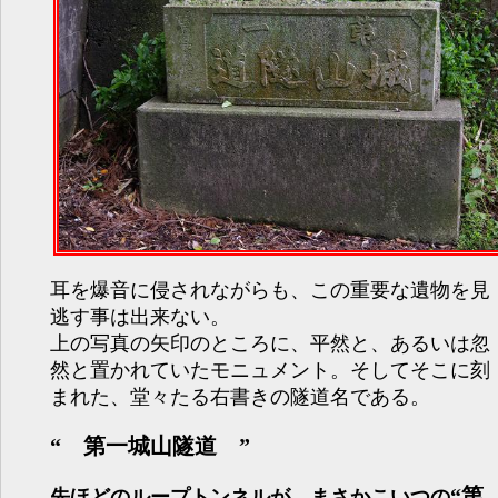
耳を爆音に侵されながらも、この重要な遺物を見
逃す事は出来ない。
上の写真の矢印のところに、平然と、あるいは忽
然と置かれていたモニュメント。そしてそこに刻
まれた、堂々たる右書きの隧道名である。
“ 第一城山隧道 ”
“第
先ほどのループトンネルが、まさかこいつの