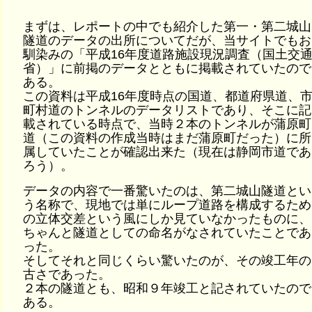
まずは、レポートの中でも紹介した第一・第二城山
隧道のデータの出所についてだが、当サイトでもお
馴染みの「平成16年度道路施設現況調査（国土交
省）」に前掲のデータとともに掲載されていたので
ある。
この資料は平成16年度時点の国道、都道府県道、
町村道のトンネルのデータリストであり、そこに記
載されている時点で、当時２本のトンネルが蒲原町
道（この資料の作成当時はまだ蒲原町だった）に所
属していたことが確認出来た（現在は静岡市道であ
ろう）。
データの内容で一番驚いたのは、第二城山隧道とい
う名称で、現地では単にループ道路を構成するため
の立体交差という風にしか見ていなかったものに、
ちゃんと隧道としての命名がなされていたことであ
った。
そしてそれと同じくらい驚いたのが、その竣工年の
古さであった。
２本の隧道とも、昭和９年竣工と記されていたので
ある。