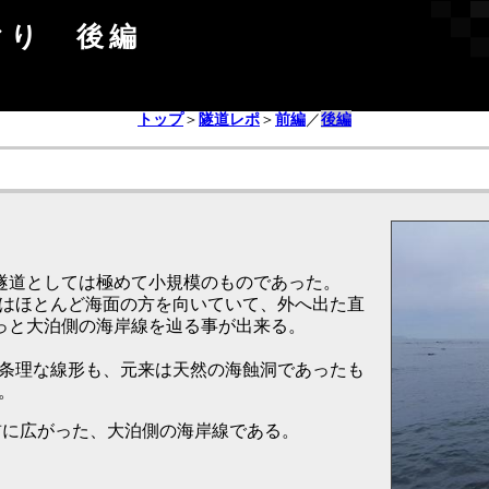
ぐり 後編
トップ
＞
隧道レポ
＞
前編
／
後編
、隧道としては極めて小規模のものであった。
はほとんど海面の方を向いていて、外へ出た直
っと大泊側の海岸線を辿る事が出来る。
条理な線形も、元来は天然の海蝕洞であったも
。
の前に広がった、大泊側の海岸線である。