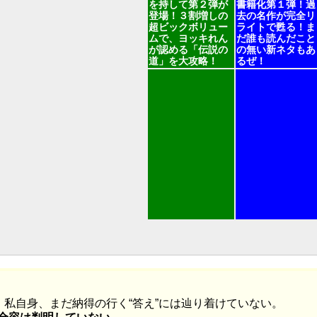
を持して第２弾が
書籍化第１弾！過
登場！３割増しの
去の名作が完全リ
超ビックボリュー
ライトで甦る！ま
ムで、ヨッキれん
だ誰も読んだこと
が認める「伝説の
の無い新ネタもあ
道」を大攻略！
るぜ！
、私自身、まだ納得の行く“答え”には辿り着けていない。