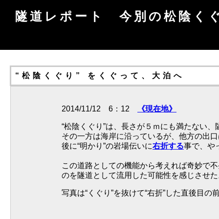
隧道レポート 今別の松陰く
“松陰くぐり” をくぐって、大泊へ
2014/11/12 6：12
《現在地》
“松陰くぐり”は、長さが５ｍにも満たない
その一方は海岸に沿っているが、他方の出口
後に“明かり”の岩場伝いに
右折する
事で、や
この道路としての機能から考えれば奇妙で不
のを隧道として流用した可能性を感じさせた
写真は“くぐり”を抜けて“右折”した直後目