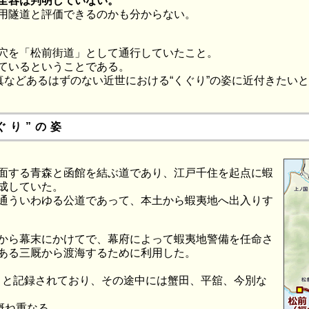
の全容は判明していない。
用隧道と評価できるのかも分からない。
穴を「松前街道」として通行していたこと。
ているということである。
真などあるはずのない近世における“くぐり”の姿に近付きたい
ぐり”の姿
面する青森と函館を結ぶ道であり、江戸千住を起点に蝦
成していた。
通ういわゆる公道であって、本土から蝦夷地へ出入りす
から幕末にかけてで、幕府によって蝦夷地警備を任命さ
ある三厩から渡海するために利用した。
）と記録されており、その途中には蟹田、平舘、今別な
概ね重なる。