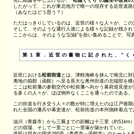
先に結論を申し上げるが、
“松陰くぐり”の誕生や改良
したがって、これが東北地方で唯一の現存する近世道路
（あなたはどう思う？）
ただはっきりしているのは、近世の様々な人々が、この
そして、そのような通行人達による様々な記録が残され
ここからは、そのような“記録”を拾い集めることで、写
第１章．近世の書物に記された、“く
近世における
松前街道
とは、津軽海峡を挟んで南北に対
夷地の箱館（函館）へ至る長大な奥州街道の北端部を構
ここは松前藩の参勤交代や松前藩へ向かう幕府巡見使が
る多くの人々が、ほぼ例外なくここを通ったのである。
この街道を行き交う人々の数が特に増えたのは江戸後期
れた全国の藩兵や幕吏達が、松前街道の本州側終着点で
油川（青森市）から三厩までの距離は十三里（約51km
どの宿場、そして一里ごとに一里塚が築かれていた。
道筋は現在の国道280号（青森市～函館市）のルートと