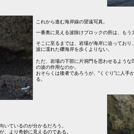
これから進む海岸線の望遠写真。
一番奥に見える波除けブロックの所は、もう
そこに至るまでは、岩場が海岸に迫っており
波に濡れた礫海岸を歩くよりない。
ただ、岩場の下部に片洞門を思わせるような
の波の作用なのか。
おそらくは後者であろうが、“くぐり”に人手
る。
向いているのが分かるだろう。
が、より奇妙に見えるのである。