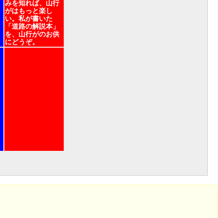
みを知れば、山行
がはもっと楽し
い。私が書いた
「道路の解説本」
を、山行がのお供
にどうぞ。