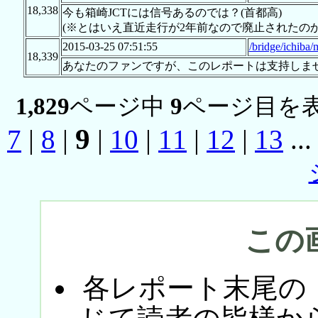
18,338
今も箱崎JCTには信号あるのでは？(首都高)
(※とはいえ直近走行が2年前なので廃止されたのか
2015-03-25 07:51:55
/bridge/ichiba/
18,339
あなたのファンですが、このレポートは支持しま
1,829
ページ中
9
ページ目を表
9
7
|
8
|
|
10
|
11
|
12
|
13
..
この
各レポート末尾の