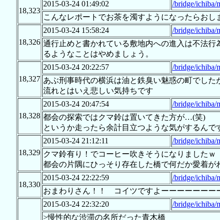
2015-03-24 01:49:02
/bridge/ichiba/
18,323
こんなレポートでお茶を濁すようになったらおし
2015-03-24 15:58:24
/bridge/ichiba/
18,326
通行止めと書かれている敷地内への進入は不法行
るようなことはやめましょう。
2015-03-24 20:22:57
/bridge/ichiba/
18,327
あぶ刑事時代の横浜は油と鉄臭い魅惑の町でした
流れとはいえ悲しい気持ちです
2015-03-24 20:47:54
/bridge/ichiba/
18,328
都会の探索ではクマ鈴は置いてきた方が…(笑)
というか走ったら余計目立つような気がするんで
2015-03-24 21:12:11
/bridge/ichiba/
18,329
クマ鈴有り！でコーヒー吹きそうになりましたｗ
都会の片隅にひっそり存在した橋で何だか愛着が
2015-03-24 22:22:59
/bridge/ichiba/
18,330
おまわりさん！！ コイツですよーーーーーーー
2015-03-24 22:32:20
/bridge/ichiba/
>慢性的な渋滞の名所だった青木橋