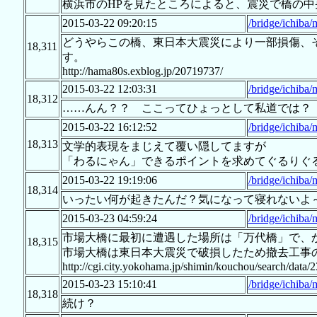
横浜市のHPを見たところによると、震災で橋の
2015-03-22 09:20:15
/bridge/ichiba/
どうやらこの橋、東日本大震災により一部損傷、
18,311
す。
http://hama80s.exblog.jp/20719737/
2015-03-22 12:03:31
/bridge/ichiba/
18,312
……んん？？ ここってひょっとして私道では？
2015-03-22 16:12:52
/bridge/ichiba/
18,313
文学的表現をまじえて覆い隠してますが
「わるにゃん」できるポイントを求めてぐるりぐ
2015-03-22 19:19:06
/bridge/ichiba/
18,314
いったい何が起きたんだ？気になって寝れないよ
2015-03-23 04:59:24
/bridge/ichiba/
市場大橋に最初に遭遇した場所は「万代橋」で、か
18,315
市場大橋は東日本大震災で破損したため撤去工事
http://cgi.city.yokohama.jp/shimin/kouchou/search/data
2015-03-23 15:10:41
/bridge/ichiba/
18,318
続け？