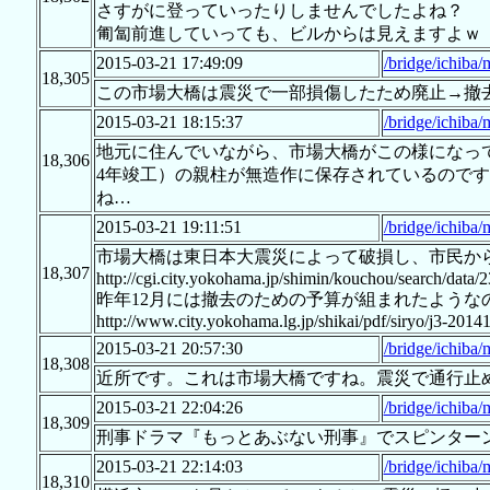
さすがに登っていったりしませんでしたよね？
匍匐前進していっても、ビルからは見えますよｗ
2015-03-21 17:49:09
/bridge/ichiba/
18,305
この市場大橋は震災で一部損傷したため廃止→撤
2015-03-21 18:15:37
/bridge/ichiba/
地元に住んでいながら、市場大橋がこの様になっ
18,306
4年竣工）の親柱が無造作に保存されているので
ね…
2015-03-21 19:11:51
/bridge/ichiba/
市場大橋は東日本大震災によって破損し、市民か
18,307
http://cgi.city.yokohama.jp/shimin/kouchou/search/data
昨年12月には撤去のための予算が組まれたような
http://www.city.yokohama.lg.jp/shikai/pdf/siryo/j3-2014
2015-03-21 20:57:30
/bridge/ichiba/
18,308
近所です。これは市場大橋ですね。震災で通行止
2015-03-21 22:04:26
/bridge/ichiba/
18,309
刑事ドラマ『もっとあぶない刑事』でスピンター
2015-03-21 22:14:03
/bridge/ichiba/
18,310