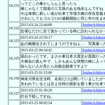
ってどこの事かしらんと思ったら
18,331
橋じゃなくて国道の三叉路のある地名なんですね
今は海側に新しい道が出来て市場大橋の存在意義
それにしてもゴルゴ13の連載開始と同じ年の生ま
2015-03-24 22:44:00
/bridge/ichiba/
18,332
近場なだけに全て架かっている時に訪れられなか
2015-03-24 22:50:17
/bridge/ichiba/
18,333
あの橋撤去されてしまうのですねぇ… 写真撮っ
2015-03-25 00:34:42
/bridge/ichiba/
面白かったです。まさか東日本大震災が原因だった
18,335
大都会の真ん中で、しかもあんな状態の橋に入って、
知らない人が見たら自殺志願者ですよ!?
2015-03-25 01:15:06
/bridge/ichiba/
18,336
神奈川県在住当時、名前だけは聞いていましたが
失われているとは言え往時の面影を窺う事が出来
2015-03-25 01:36:20
/bridge/ichiba/
18,337
灯台下暗しですね。
2015-03-25 06:02:54
/bridge/ichiba/