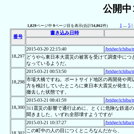
公開中
1
...
5
|
1,829
ページ中
9
ページ目を表示(合計
54,862
件)
書き込み日時
番号
2015-03-20 22:15:40
/bridge/ichiba/
18,297
どうやら東日本大震災の被害を受けて調査中につ
なっているようだ。
2015-03-21 00:53:50
/bridge/ichiba/
市場大橋ですね。ポートサイド地区の再開発や周
18,298
方を検討していたところに東日本大震災が発生し
撤去した状態です。
2015-03-21 08:41:59
/bridge/ichiba/
18,300
311震災の影響で通行止めに、とくに危険な鉄道
聞きました、いずれ全部壊すようですが
2015-03-21 10:37:27
/bridge/ichiba/
この町中の人の目につくところなんだから、
18,302