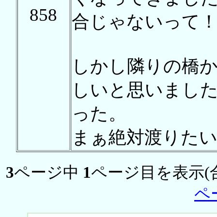
858
合じゃないって
しかし隣りの橋
しいと思いまし
った。
まぁ絶対渡りた
3
ページ中
1
ページ目を表示(
ペ