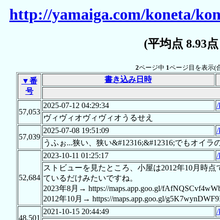
http://yamaiga.com/koneta/ko
(平均点 8.93
2
ページ中
1
ページ目を表示(
書き込み日時
▼番
号
2025-07-12 04:29:34
/
57,053
ヴィヴィオヴィヴィオうるせえ
2025-07-08 19:51:09
/
57,039
うふぉ...狭い、狭い&#12316;&#12316;でもオ
2023-10-11 01:25:17
/
ストビューを見たところ、小屋は2012年10月時
52,684
ているだけみたいですね。
2023年8月→ https://maps.app.goo.gl/fAfNQSCvf4wW
2012年10月→ https://maps.app.goo.gl/g5K7wynDWF9
2021-10-15 20:44:49
/
48,501