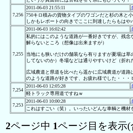
2011-06-03 21:55:11
/
7,256
750キロ積みの貨物タイプのワゴンだと杉の木と
しかもレポートの向きでここに到達したらもはや
2011-06-03 16:02:42
/
私的にはこのような道路が一番好きですが、残念
解らないところ（想像は出来ますが）
7,255
当地にも狭いだけの舗装なら有りますが夏場は草
してないのか）冬場などは通りやすいけど（折れ
広域農道と県道を比べたら遥かに広域農道が道路
のような道路が好きです、お疲れ様でした・・・
2011-06-03 12:05:28
/
7,254
軽トラック専用道ですねｗ
2011-06-03 10:00:28
/
7,253
これはすごい（笑）。いったいどんな車輌と機材
2
ページ中
1
ページ目を表示(