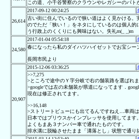
この道、小千谷警察のクラウンやレガシーのパト
2017-09-12 00:24:25
/
古い街に住んでいるので狭い道はよく見かける。実
26,614
のでただ「狭い！」をネタにしているのは個人的
う行政上のくくりにも興味はない。失礼m(_ _)m
2017-01-04 05:54:18
/
春になったら私のダイハツハイゼットでお宝シー
24,580
長岡市民より
2015-12-06 03:36:25
/
>>7,275
>ところで途中のＹ字分岐で右の舗装路を選ばれ
>googleでは左の未舗装が県道になってます．goo
現在は修正されてます。
20,907
>>16,148
>ストリートビューにも出てるんですねえ…車両
日本ではプリウスかインプレッサを使用してます
よくもまあ３ナンバー車で通れたものです。
排水溝に脱輪させたまま「溝落とし」状態で通り
2015-03-14 12:53:40
/