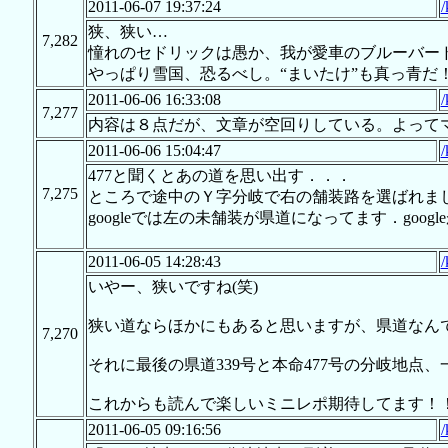
2011-06-07 19:37:24
/
狭、狭い…
7,282
憧れのセドリックは愚か、我が愛車のブルーバー
やっぱり雪国、恐るべし。“まいたけ”も真っ青だ
2011-06-06 16:33:08
/
7,277
内容は８点だが、文章が空回りしている。よって
2011-06-06 15:04:47
/
477と聞くとあの道を思い出す．．．
7,275
ところで途中のＹ字分岐で右の舗装路を選ばれま
googleでは左の未舗装が県道になってます．goog
2011-06-05 14:28:43
/
いやー、狭いですね(笑)
狭い道ならほかにもあると思いますが、県道なん
7,270
それに最後の県道339号と本命477号の分岐地点、
これからも読んで楽しいミニレポ期待してます！
2011-06-05 09:16:56
/