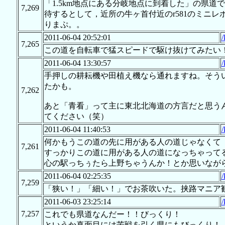
「1.5km地点にある分岐地点に到着した」の県道
7,269
待するとして，近所の牛ヶ首付近のr581のミニ
りまぷ。。
2011-06-04 20:52:01
/
7,265
この道を自転車で猛スピードで駆け抜けてみたい
2011-06-04 13:30:57
/
手押しの耕耘機や田植え機なら通れますね。そう
たかも。
7,262
あと「青看」って主に東北北海道の方言だと思う
てください（笑）
2011-06-04 11:40:53
/
何かもうこの道の先に用がある人の道じゃなくて
7,261
すっかりこの道に用がある人の道になっちゃって
心の駅っちぅたら上野ちゃうんか！とか思いなが
2011-06-04 02:25:35
/
7,259
「狭い！」「細い！」でお茶吹いた。挟路マニア
2011-06-03 23:25:14
/
7,257
これでも県道なんだー！！びっくり！
というか真面目には苦戦を引く県にもびっくり！