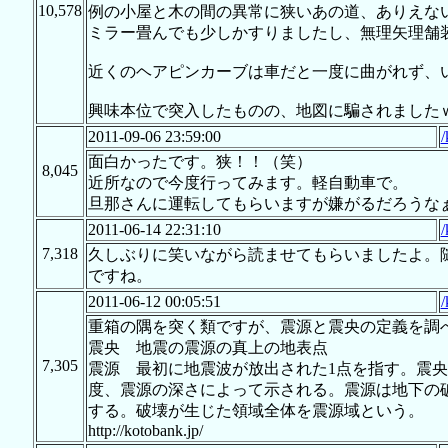
10,578
例の小屋と木の間の異常に狭いあの道、ありえな
ミラー畳んでも少しかすりましたし、無理矢理舗
近くのヘアピンカーブは車だと一度に曲がれず、
興味本位で突入したものの、地図に騙されました
2011-09-06 23:59:00
/
面白かったです。狭！！（笑）
8,045
近所なので今度行ってみます。軽自動車で。
旦那さんに運転してもらいますが嫌がるだろうな
2011-06-14 22:31:10
/
7,318
久しぶりに笑いながら読ませてもらいましたよ。
ですね。
2011-06-12 00:05:51
/
重箱の隅を突く類ですが、震源と震央の定義を調
震央 地震の震源の真上の地表点
7,305
震源 最初に地震波が放出された1点を指す。震
度、震源の深さによって示される。震源は地下の
する。破壊が生じた領域全体を震源域という。
http://kotobank.jp/