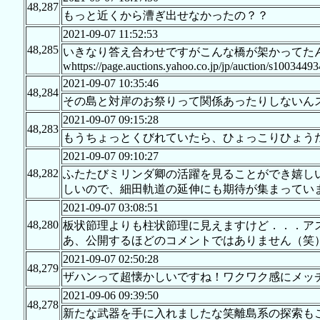
48,287
もっと近くから漕ぎ出せなかったの？？
2021-09-07 11:52:53
48,285
いきなり答え合わせですがこんな橋が架かってた
whttps://page.auctions.yahoo.co.jp/jp/auction/s1003449
2021-09-07 10:35:46
48,284
その島と対岸のお祭りって関係あったりしないん
2021-09-07 09:15:28
48,283
もうちょっとくびれていたら、ひょっこりひょう
2021-09-07 09:10:27
48,282
ふたたびミリンダ卿の活躍を見ることができ嬉し
しいので、細田軌道の延伸にも期待が集まってい
2021-09-07 03:08:51
48,280
板状節理よりも柱状節理に見えますけど．．．ア
あ、公開するほどのコメントではありません（笑
2021-09-07 02:50:28
48,279
ザハンって超懐かしいですね！ワクワク感にメッ
2021-09-06 09:39:50
48,278
新たな武器を手に入れましたな笑離島系の探索もこ