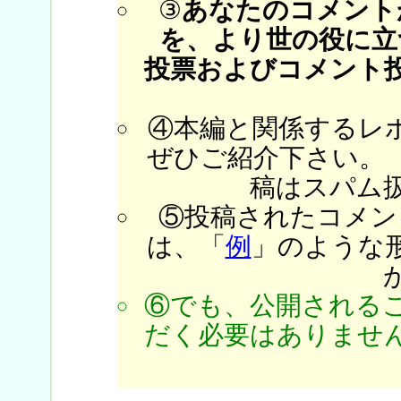
③
あなたのコメント
を、より世の役に立
投票およびコメント
④本編と関係するレ
ぜひご紹介下さい。
稿はスパム
⑤投稿されたコメン
は、「
例
」のような
⑥でも、公開される
だく必要はありません