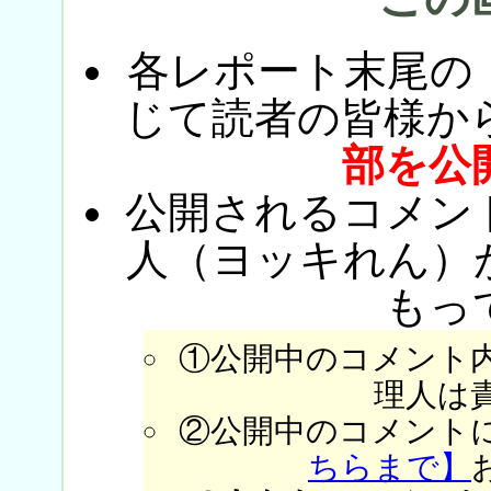
各レポート末尾の
じて読者の皆様か
部を公
公開されるコメン
人（ヨッキれん）
もっ
①公開中のコメント
理人は
②公開中のコメント
ちらまで】