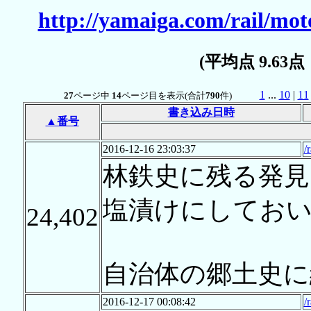
http://yamaiga.com/rail/mot
(平均点 9.63
1
...
10
|
11
27
ページ中
14
ページ目を表示(合計
790
件)
書き込み日時
▲番号
2016-12-16 23:03:37
/
林鉄史に残る発
塩漬けにしてお
24,402
自治体の郷土史
2016-12-17 00:08:42
/