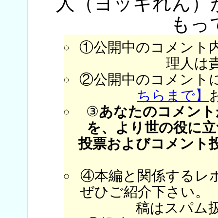
人（ヨッキれん）
もっ
①公開中のコメント
理人は
②公開中のコメント
ちらまで】
③
あなたのコメント
を、より世の役に立
投票およびコメント
④本編と関係するレ
ぜひご紹介下さい。
稿はスパム