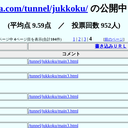
a.com/tunnel/jukkoku/
の公開中
(平均点 9.59点 ／ 投票回数 952人)
4
1
|
2
|
3
|
ページ中
4
ページ目を表示(合計
104
件)
[
前のページ
書き込みＵＲＬ
コメント
/tunnel/jukkoku/main3.html
/tunnel/jukkoku/main3.html
/tunnel/jukkoku/main3.html
/tunnel/jukkoku/main3.html
/tunnel/jukkoku/main3.html