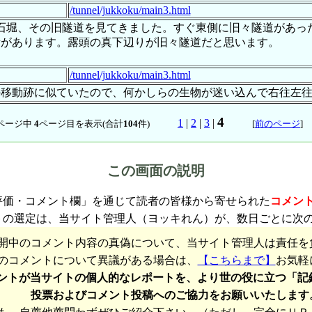
/tunnel/jukkoku/main3.html
や十石堀、その旧隧道を見てきました。すぐ東側に旧々隧道があっ
所があります。露頭の真下辺りが旧々隧道だと思います。
/tunnel/jukkoku/main3.html
の移動跡に似ていたので、何かしらの生物が迷い込んで右往左
4
1
|
2
|
3
|
ページ中
4
ページ目を表示(合計
104
件)
[
前のページ
この画面の説明
評価・コメント欄」を通じて読者の皆様から寄せられた
コメン
トの選定は、当サイト管理人（ヨッキれん）が、数日ごとに次
開中のコメント内容の真偽について、当サイト管理人は責任を
のコメントについて異議がある場合は、
【こちらまで】
お気軽
ントが当サイトの個人的なレポートを、より世の役に立つ「記
投票およびコメント投稿へのご協力をお願いいたします