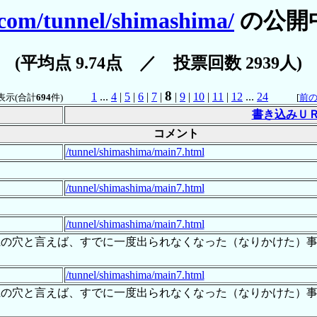
.com/tunnel/shimashima/
の公開
(平均点 9.74点 ／ 投票回数 2939人)
8
1
...
4
|
5
|
6
|
7
|
|
9
|
10
|
11
|
12
...
24
表示(合計
694
件)
[
前
書き込みＵ
コメント
/tunnel/shimashima/main7.html
/tunnel/shimashima/main7.html
/tunnel/shimashima/main7.html
県の穴と言えば、すでに一度出られなくなった（なりかけた）
/tunnel/shimashima/main7.html
県の穴と言えば、すでに一度出られなくなった（なりかけた）