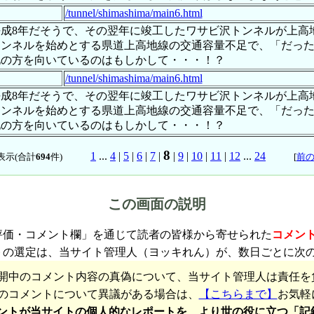
/tunnel/shimashima/main6.html
成8年だそうで、その翌年に竣工したワサビ沢トンネルが上高
ンネルを始めとする県道上高地線の交通容量不足で、「だった
地の方を向いているのはもしかして・・・！？
/tunnel/shimashima/main6.html
成8年だそうで、その翌年に竣工したワサビ沢トンネルが上高
ンネルを始めとする県道上高地線の交通容量不足で、「だった
地の方を向いているのはもしかして・・・！？
8
1
...
4
|
5
|
6
|
7
|
|
9
|
10
|
11
|
12
...
24
表示(合計
694
件)
[
前
この画面の説明
評価・コメント欄」を通じて読者の皆様から寄せられた
コメン
トの選定は、当サイト管理人（ヨッキれん）が、数日ごとに次
開中のコメント内容の真偽について、当サイト管理人は責任を
のコメントについて異議がある場合は、
【こちらまで】
お気軽
ントが当サイトの個人的なレポートを、より世の役に立つ「記