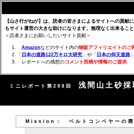
【山さ行がねが】は、読者の皆さまによるサイトへの貢献に
もサイト運営の大きな助けになります。無理なく出来ること
＜読者さまにお願いしたいサイト貢献＞
Amazon
などのサイト内の
物販アフィリエイトのご
「
日本の道路122万キロ大研究
」や「
日本の仰天道路
レポートへの感想の
コメント投稿や情報のご提供
浅間山土砂採
ミニレポート第298回
Mission： ベルトコンベヤーの