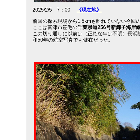
2025/2/5 7：00
《現在地》
前回の探索現場から1.5kmも離れていない今
ここは富津市笹毛の
千葉県道256号新舞子海岸
この切り通しに以前は（正確な年は不明）長浜隧
和50年の航空写真でも健在だった。