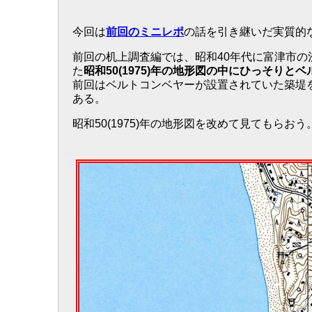
今回は
前回のミニレポ
の話を引き継いだ実質的
前回の机上調査編では、昭和40年代に富津市
た
昭和50(1975)年の地形図の中にひっそり
前回はベルトコンベヤーが設置されていた築堤
ある。
昭和50(1975)年の地形図を改めて見てもらおう