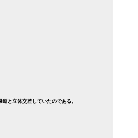
。
県道と立体交差していたのである。
。