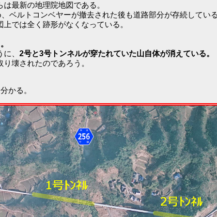
らは最新の地理院地図である。
め、ベルトコンベヤーが撤去された後も道路部分が存続してい
図上では全く跡形がなくなっている。
る。
うに、
2号と3号トンネルが穿たれていた山自体が消えている。
取り壊されたのであろう。
く分かる。