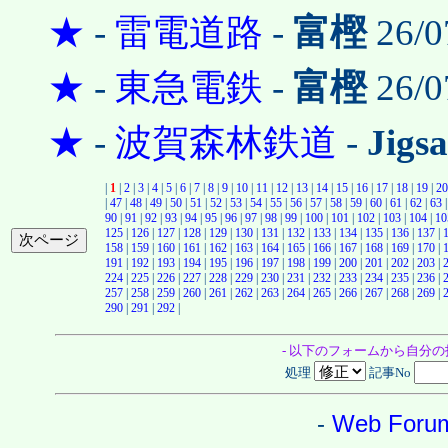
★
-
雷電道路
-
富樫
26/0
★
-
東急電鉄
-
富樫
26/0
★
-
波賀森林鉄道
-
Jigs
|
1
|
2
|
3
|
4
|
5
|
6
|
7
|
8
|
9
|
10
|
11
|
12
|
13
|
14
|
15
|
16
|
17
|
18
|
19
|
20
|
47
|
48
|
49
|
50
|
51
|
52
|
53
|
54
|
55
|
56
|
57
|
58
|
59
|
60
|
61
|
62
|
63
90
|
91
|
92
|
93
|
94
|
95
|
96
|
97
|
98
|
99
|
100
|
101
|
102
|
103
|
104
|
10
125
|
126
|
127
|
128
|
129
|
130
|
131
|
132
|
133
|
134
|
135
|
136
|
137
|
158
|
159
|
160
|
161
|
162
|
163
|
164
|
165
|
166
|
167
|
168
|
169
|
170
|
191
|
192
|
193
|
194
|
195
|
196
|
197
|
198
|
199
|
200
|
201
|
202
|
203
|
224
|
225
|
226
|
227
|
228
|
229
|
230
|
231
|
232
|
233
|
234
|
235
|
236
|
257
|
258
|
259
|
260
|
261
|
262
|
263
|
264
|
265
|
266
|
267
|
268
|
269
|
290
|
291
|
292
|
- 以下のフォームから自分
処理
記事No
-
Web Foru