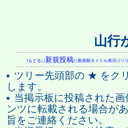
山行
新規投稿
[
もどる
] [
] [
新規順タイトル表示
] [
ツ
ツリー先頭部の ★ を
します。
当掲示板に投稿された画
ンツに転載される場合が
旨をご連絡ください。