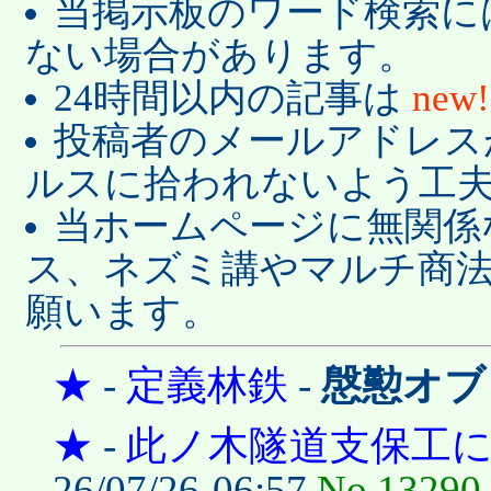
当掲示板のワード検索に
ない場合があります。
24時間以内の記事は
new!
投稿者のメールアドレス
ルスに拾われないよう工
当ホームページに無関係
ス、ネズミ講やマルチ商
願います。
★
-
定義林鉄
-
慇懃オブ
★
-
此ノ木隧道支保工
26/07/26-06:57
No.13290