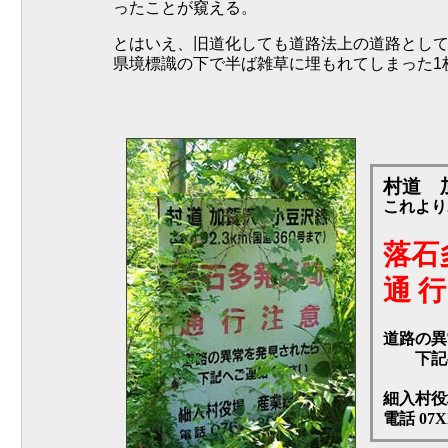
ったことが窺える。
とはいえ、旧道化しても道路法上の道路とし
県境標識の下で半ば雑草に埋もれてしまった1
村道 
これより2
落石
通 行
道路の異
下記へ
細入村役
電話 07