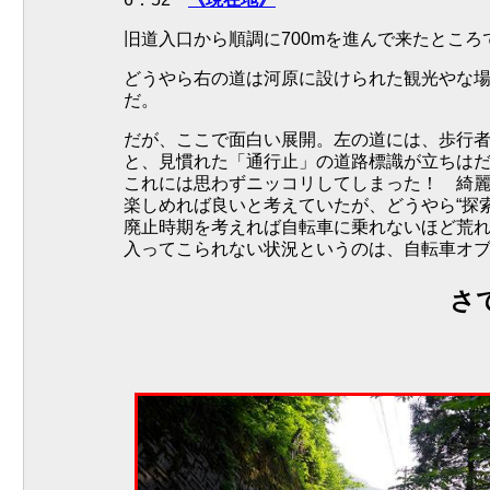
旧道入口から順調に700mを進んで来たとこ
どうやら右の道は河原に設けられた観光やな
だ。
だが、ここで面白い展開。左の道には、歩行
と、見慣れた「通行止」の道路標識が立ちは
これには思わずニッコリしてしまった！ 綺
楽しめれば良いと考えていたが、どうやら“探
廃止時期を考えれば自転車に乗れないほど荒
入ってこられない状況というのは、自転車オ
さ