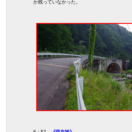
か残っていなかった。
6：52
《現在地》