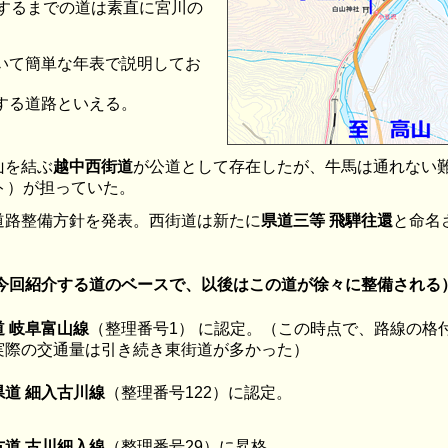
通するまでの道は素直に宮川の
いて簡単な年表で説明してお
する道路といえる。
山を結ぶ
越中西街道
が公道として存在したが、牛馬は通れない
ト）が担っていた。
道路整備方針を発表。西街道は新たに
県道三等 飛騨往還
と命名
（今回紹介する道のベースで、以後はこの道が徐々に整備される
道 岐阜富山線
（整理番号1） に認定。（この時点で、路線の格
実際の交通量は引き続き東街道が多かった）
県道 細入古川線
（整理番号122）に認定。
方道 古川細入線
（整理番号29）に昇格。