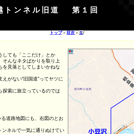
飛越トンネル旧道 第１回
トップ
＞
目次
＞
１
/
うしても「ここだけ」とか
、そんなネタばかりを取り上
ちを見落としてしまいかねな
えがない“旧国道”ってヤツに
ら探索に旅立っているのでは
いる道路地図にも、右図のとお
トンネルで一気に通りぬけてい