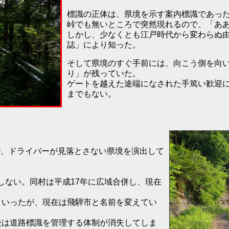
標識の正体は、県境を示す案内標識であっ
峠でも無いところで突然現れるので、「あ
しかし、少なくとも江戸時代から変わらぬ
誌」により知った。
そして県境のすぐ手前には、向こう側を向
り」が残っていた。
ゲートを越えた途端になされた手篤い歓迎
までもない。
で、ドライバーが見落とさない県境を演出して
しない。同村は平成17年に広域合併し、現在
といったが、現在は飛騨市と名前を変えてい
後は道路標識を管理する体制が消失してしま