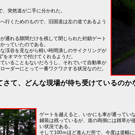
ろで、突然道が二手に分かれた。
場へ行くためのもので、旧国道は左の道であるよう
者が通れる隙間だけを残して閉じられた封鎖ゲート
だかっていたのである。
麗な渓谷を見ながら軽い時間潰しのサイクリングが
索”をオマケで付けてくれるようだ。
れていることもないだろうし、それでいて自動車が
ブローダーにとって一番ワクワクする状況なのだ。
てさて、どんな現場が待ち受けているのか
ゲートを越えると、いかにも車が通ってい
鋪装は残っているが、道の両側には雑草が
い状況である。
そして100ｍほど進んだ所で、今度は道幅