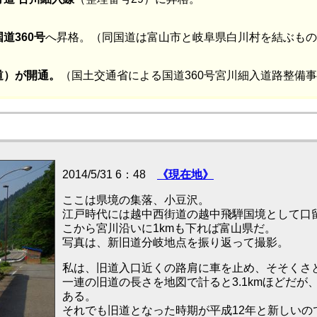
道360号
へ昇格。（同国道は富山市と岐阜県白川村を結ぶも
道）が開通。
（国土交通省による国道360号宮川細入道路整備
2014/5/31 6：48
《現在地》
ここは県境の集落、小豆沢。
江戸時代には越中西街道の越中飛騨国境として口
こから宮川沿いに1kmも下れば富山県だ。
写真は、新旧道分岐地点を振り返って撮影。
私は、旧道入口近くの路肩に車を止め、そそくさ
一連の旧道の長さを地図で計ると3.1kmほどだ
ある。
それでも旧道となった時期が平成12年と新しい