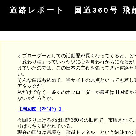
道路レポート 国道360号 
オブローダーとしての活動歴が長くなってくると、ど
「変わり種」っていうヤツに心を奪われがちになるが
げていたのでは、この日本の主役を張ってきた道路た
い。
そんな自戒も込めて、当サイトの原点といっても差し支
アタックだ。
私だけでなく、多くのオブローダーが最初は旧国道か
ないかだろうか。
【周辺図（ﾏﾋﾟｵﾝ）】
今回取り上げるのは国道360号の旧道で、市販されて
りばっちり描かれている。
現在の国道は県境を「飛越トンネル」という約1kmの