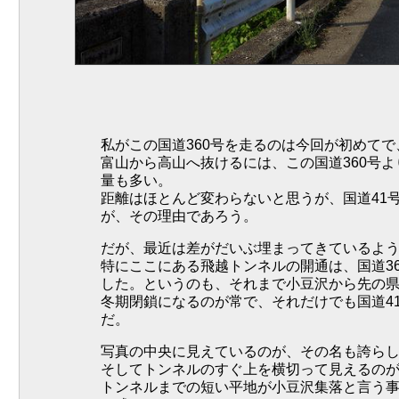
私がこの国道360号を走るのは今回が初めて
富山から高山へ抜けるには、この国道360号よ
量も多い。
距離はほとんど変わらないと思うが、国道41
が、その理由であろう。
だが、最近は差がだいぶ埋まってきているよ
特にここにある飛越トンネルの開通は、国道3
した。というのも、それまで小豆沢から先の県
冬期閉鎖になるのが常で、それだけでも国道4
だ。
写真の中央に見えているのが、その名も誇ら
そしてトンネルのすぐ上を横切って見えるの
トンネルまでの短い平地が小豆沢集落と言う