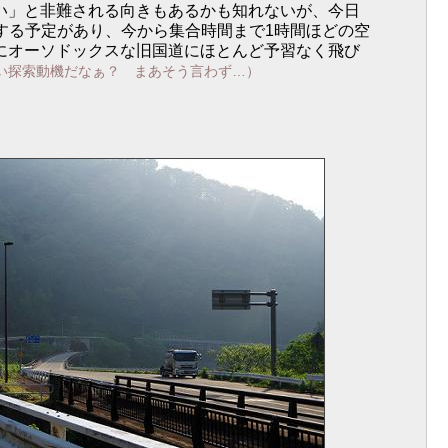
い」と非難される向きもあるかも知れないが、今日
する予定があり、今から集合時間まで1時間ほどの空
にオーソドックスな旧国道にほとんど予習なく飛び
い探索動機だなぁ？ まあそう言わず…）