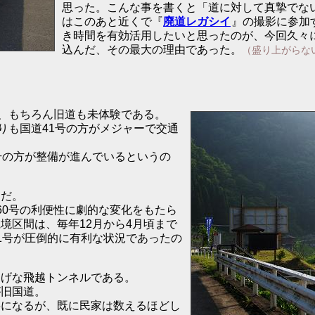
思った。こんな事を書くと「道に対して真摯でな
はこのあと近くで『
廃道レガシイ
』の撮影に参加
き時間を有効活用したいと思ったのが、今回久々
込んだ、その最大の理由であった。
（盛り上がらな
で、もちろん旧道も未体験である。
りも国道41号の方がメジャーで交通
号の方が整備が進んでいるというの
うだ。
60号の利便性に劇的な変化をもたら
境区間は、毎年12月から4月頃まで
1号が圧倒的に有利な状況であったの
しげな飛越トンネルである。
が旧国道。
事になるが、既に民家は数えるほどし