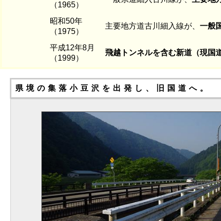
（1965）
昭和50年
主要地方道古川細入線が、
一般国
（1975）
平成12年8月
飛越トンネルを含む新道（現国
（1999）
県境の集落小豆沢を出発し、旧国道へ。