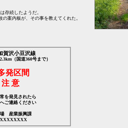
ては存続したようだ。
枚の案内板が、その事を教えてくれた。
加賀沢小豆沢線
.3km（国道360号まで）
多発区間
 注 意
常を発見されたら
ご連絡ください
場 産業振興課
XXXXXXXXX