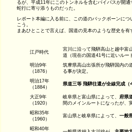
るが、平成11年にこのトンネルを含むバイパスが開
蛇行に寄り添うものだった。
レポート本編に入る前に、この道のバックボーンにつ
こう。
まあひとことで言えば、国道の見本のような歴史を有
宮川に沿って飛騨高山と越中富
江戸時代
道（現在の国道41号に近いルー
明治9年
筑摩県高山出張所が飛騨国内の
（1876）
る事が決定。
明治17年
県道三等 飛騨往還が全線完成
（1884）
大正9年
岐阜県と富山県によって、
府県
（1920）
間のメインルートになったが、
昭和35年
富山県と岐阜県によって、
一般
（1960）
昭和40年
一般県道細入古川線が、
主要地