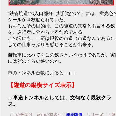
“鉄管坑道”の入口部分（坑門なの？）には、蛍光色
シールが４枚貼られていた。
もちろんその目的は、この隧道の異常とも言える狭
を、通行者に分からせるためである。
この辺にも、一応は現役の市道（市道なんである）
しての仕事っぷりを感じることが出来る。
自転車に比べてもこの狭さというわけであるが、実
にはどのくらい狭いのか。
市のトンネル台帳によると…↓↓↓
【隧道の縦横サイズ表示】
…車道トンネルとしては、文句なく最狭クラ
ス。
（この数字は、富山の有名な「
池原隧道
」シリーズ（「廃