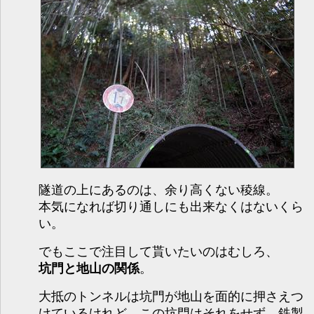
隧道の上にあるのは、余り高くない稜線。
本気になれば切り通しにも出来なくはないくら
い。
でもここで注目して貰いたいのはむしろ、
坑門と地山の関係
。
大抵のトンネルは坑門が地山を面的に押さえつ
けているけれど、この坑門はそれをせず、鉄製