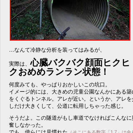
…なんて冷静な分析を装ってはみるが、
心臓バクバク顔面ヒクヒ
実際は、
クおめめランラン状態！
何度みても、やっぱりおかしいこの坑口。
イメージ的には、大きめの児童公園なんかにある築
をくぐるトンネル。アレが近い。というか、アレを
しだけ大きくして、公道に転用しちゃった感じ。
そうだよ。この隧道がもし車道でなければこんなに
奮しなかった。
でも、傍らには見慣れた
（そこにある数字「1.7」は余