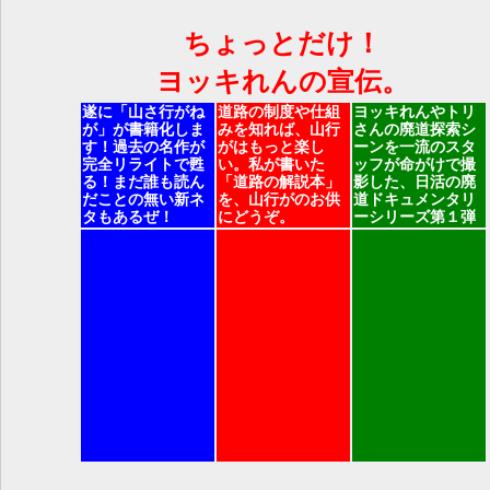
ちょっとだけ！
ヨッキれんの宣伝。
遂に「山さ行がね
道路の制度や仕組
ヨッキれんやトリ
が」が書籍化しま
みを知れば、山行
さんの廃道探索シ
す！過去の名作が
がはもっと楽し
ーンを一流のスタ
完全リライトで甦
い。私が書いた
ッフが命がけで撮
る！まだ誰も読ん
「道路の解説本」
影した、日活の廃
だことの無い新ネ
を、山行がのお供
道ドキュメンタリ
タもあるぜ！
にどうぞ。
ーシリーズ第１弾