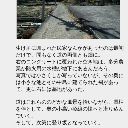
生け垣に囲まれた民家なんかがあったのは最初
だけで、間もなく道の両側とも畑に。
右のコンクリートに覆われた空き地は、多分農
業か防火用の水槽が地下にあるんだろう。
写真では小さくしか写っていないが、その奥に
は小さな池とその中島に建てられた祠があっ
て、更に右には墓地があった。
道はこれらののどかな風景を拾いながら、電柱
を伴として、奥の小高い稜線の懐へと潜り込ん
でいく。
そして、次第に登り坂となっていく。