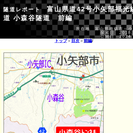
富山県道42号小矢部福光
隧道レポート
道 小森谷隧道 前編
所在地 富山県南砺市～小
探索日 2018.
公開日 2024.
トップ
＞
目次
＞
前編
/