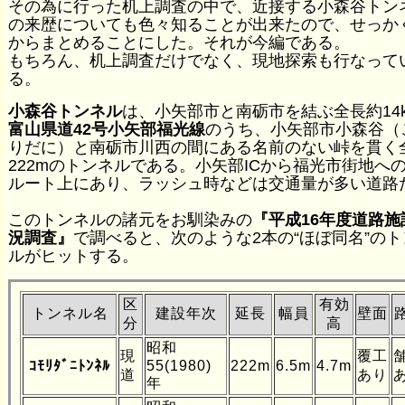
その為に行った机上調査の中で、近接する小森谷トン
の来歴についても色々知ることが出来たので、せっか
からまとめることにした。それが今編である。
もちろん、机上調査だけでなく、現地探索も行なって
る。
小森谷トンネル
は、小矢部市と南砺市を結ぶ全長約14
富山県道42号小矢部福光線
のうち、小矢部市小森谷（
りだに）と南砺市川西の間にある名前のない峠を貫く
222mのトンネルである。小矢部ICから福光市街地へ
ルート上にあり、ラッシュ時などは交通量が多い道路
このトンネルの諸元をお馴染みの
『平成16年度道路施
況調査』
で調べると、次のような2本の“ほぼ同名”のト
ルがヒットする。
区
有効
トンネル名
建設年次
延長
幅員
壁面
分
高
昭和
現
覆工
ｺﾓﾘﾀﾞﾆﾄﾝﾈﾙ
55(1980)
222m
6.5m
4.7m
道
あり
年