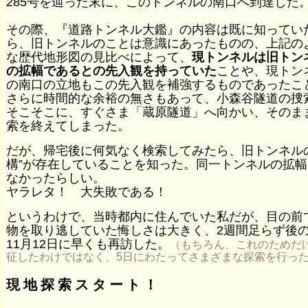
285号を辿った末に、このトンネルの南口へ到達した
その際、『道路トンネル大鑑』の内容は既に知ってい
ら、旧トンネルのことは意識にあったものの、上記の
な歴代地形図の見比べによって、
現トンネルは旧トン
の拡幅であるとの先入観を持っていた
ことや、現トン
の南口の立地もこの先入観を補強するものであったこ
さらに時間的な余裕の無さもあって、小森谷隧道の捜
そこそこに、すぐさま「蔵原隧道」へ向かい、そのま
索を終えてしまった。
だが、帰宅後に何気なく検索してみたら、旧トンネルの
構”が存在していることを知った。同一トンネルの拡幅
なかったらしい。
ヤラレタ！ 大失敗である！
というわけで、当時都内に住んでいた私だが、目の前
物を取り逃していた悔しさは大きく、2週間足らず後
11月12日に早くも再訪した。
（もちろん、これのためだ
征したわけではなく、5日にわたってさまざまな探索を行っ
現地探索スタート！