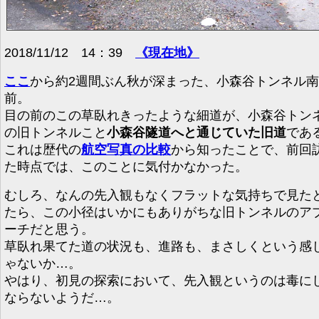
2018/11/12 14：39
《現在地》
ここ
から約2週間ぶん秋が深まった、小森谷トンネル
前。
目の前のこの草臥れきったような細道が、小森谷トン
の旧トンネルこと
小森谷隧道へと通じていた旧道
であ
これは歴代の
航空写真の比較
から知ったことで、前回
た時点では、このことに気付かなかった。
むしろ、なんの先入観もなくフラットな気持ちで見た
たら、この小径はいかにもありがちな旧トンネルのア
ーチだと思う。
草臥れ果てた道の状況も、進路も、まさしくという感
ゃないか…。
やはり、初見の探索において、先入観というのは毒に
ならないようだ…。