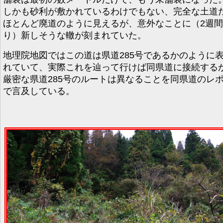
しかも砂利が敷かれているわけでもない、完全な土道
ほとんど廃道のように見えるが、意外なことに（2週
り）新しそうな轍が刻まれていた。
地理院地図ではこの道は県道285号であるかのように
れていて、実際これを辿って行けば同県道に接続する
厳密な県道285号のルートは異なることを同県道のレ
で言及している。