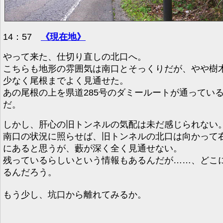
14：57
《現在地》
やって来た、仕切り直しの北口へ。
こちらも地形の雰囲気は南口とそっくりだが、やや樹
少なく尾根までよく見通せた。
あの尾根の上を県道285号のダミールートが通ってい
だ。
しかし、肝心の旧トンネルの気配は未だ感じられない
南口の状況に照らせば、旧トンネルの北口は向かって
にあると思うが、藪が深く全く見通せない。
残っているらしいという情報もあるんだが……、どこ
るんだろう。
もう少し、坑口から離れてみるか。