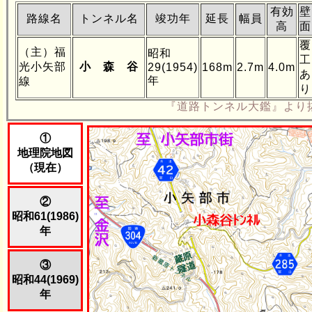
有効
壁
路線名
トンネル名
竣功年
延長
幅員
高
面
覆
（主）福
昭和
工
光小矢部
小 森 谷
29(1954)
168m
2.7m
4.0m
あ
年
線
り
『道路トンネル大鑑』より
①
地理院地図
（現在）
②
昭和61(1986)
年
③
昭和44(1969)
年