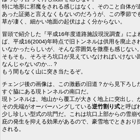
特に地形に邪魔をされる感じはなく、そのこと自体が
あった証拠と言えなくもないのだろうが、この季節で
草が凄く、細かい地面の起伏はよく分からない。
冒頭で紹介した『平成16年度道路施設現況調査』によ
ば、平成16(2004)年時点で旧トンネルは供用を廃止さ
いなかったらしいが、そんな雰囲気を微塵も感じない
そもそも、そろそろ坑口が見えていなければいけない
なんじゃないのか…？
もう間もなく山に突き当たるぞ。
チェンジ後の画像は、この激藪の旧道？から見下ろし
すぐ脇にある現トンネルの南口だ。
現トンネルは、地山から覆工が大きく地上に突出し、
その先端がオーバーハングしている
逆竹割り式
と呼ば
少し珍しい型式の坑門だ。これは坑口上部からの雪崩
庇の発生を抑える効果があるので、豪雪地でときおり
される。