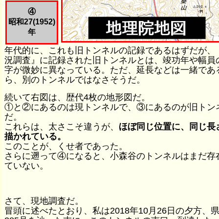
④
昭和27(1952)
年
年代的に、これも旧トンネルの記録であるはずだが、
況調査』に記録された旧トンネルとは、竣功年や幅員
字が微妙に異なっている。ただ、延長などは一緒であ
ら、別のトンネルではなさそうだ。
続いて右図は、歴代4枚の地形図だ。
①と②にあるのは現トンネルで、③にあるのが旧トン
だ。
これらは、太さこそ違うが、
ほぼ同じ位置に、同じ長
描かれている。
このことが、くせ者であった。
さらに遡って④になると、小森谷のトンネルはまだ存
ていない。
さて、現地調査だ。
冒頭に述べたとおり、私は2018年10月26日の夕方、