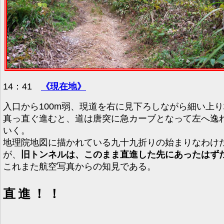
14：41
《現在地》
入口から100m弱、現道を右に見下ろしながら細い上
真っ直ぐ進むと、道は唐突に急カーブとなって左へ逸
いく。
地理院地図に描かれている九十九折りの始まりなわけ
が、
旧トンネルは、このまま直進した先にあったはず
これまた航空写真からの知見である。
直進！！