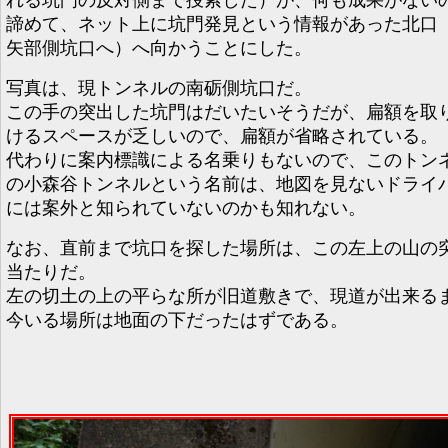
諦めて、ネット上に坑門発見という情報があった北口
矢部側坑口へ）へ向かうことにした。
写真は、現トンネルの南砺側坑口だ。
この手の突出した坑門はだいたいそうだが、扁額を取
けるスペースが乏しいので、扁額が省略されている。
代わりに案内標識による名乗りもないので、このトン
の小森谷トンネルという名前は、地図を見ないドライ
には案外と知られていないのかも知れない。
なお、直前まで坑口を探した場所は、この左上の山の
当たりだ。
左の切土の上の平らな所が旧道敷きで、現道が出来る
今いる場所は地面の下だったはずである。