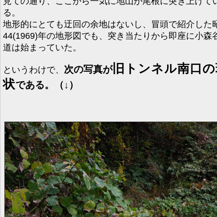
見ての通り、ここから一気に地山が尾根に突き上げて
る。
地形的にとても迂回の余地はないし、冒頭で紹介した
44(1969)年の地形図でも、突き当たりから即座に小森
道は始まっていた。
旧トンネル南口の
次の写真が
というわけで、
状
である。（↓）