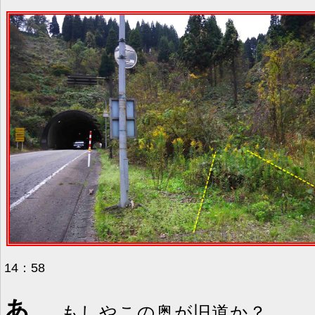
14：58
あ、
もしやこの奥が旧道か？