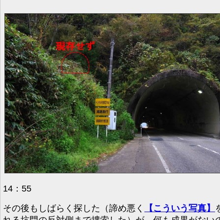
14：55
その後もしばらく探した（諦め悪く
【こういう写真】
れる坑門の反対側まで捜索した）が、何も成果がない