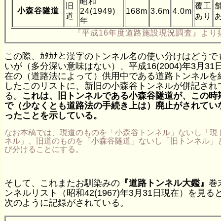
昭和
旧
覆工
小森谷隧道
24(1949)
168m
3.6m
4.0m
道
あり
年
『平成16年度道路施設現況調査』より
この際、ｶﾀｶﾅと漢字のトンネル名の使い分けはどうで
いが（多分深い意味はない）、平成16(2004)年3月31
在の（道路法によって）供用中である道路トンネルを
したこのリストに、新旧の小森谷トンネルが併記され
る。
これは、旧トンネルである小森谷隧道が、この時
で（少なくとも道路法の手続き上は）廃止がされてい
ったことを示している。
なお本稿では、現道のものを「小森谷トンネル」ないし「現
ネル」、旧道のものを「小森谷隧道」ないし「旧トンネル」
び分けることにする。
そして、これまたお馴染みの
『道路トンネル大鑑』
巻
ンネルリスト（昭和42(1967)年3月31日現在）を見る
次のように記録がされている。